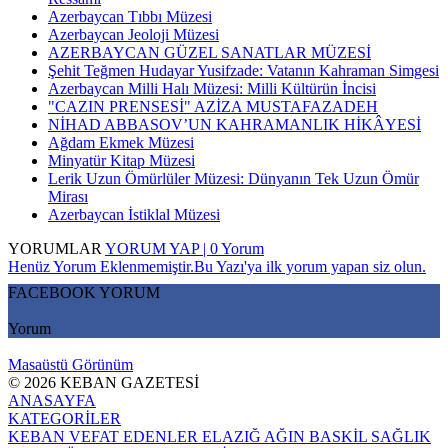
Azerbaycan Tıbbı Müzesi
Azerbaycan Jeoloji Müzesi
AZERBAYCAN GÜZEL SANATLAR MÜZESİ
Şehit Teğmen Hudayar Yusifzade: Vatanın Kahraman Simgesi
Azerbaycan Milli Halı Müzesi: Milli Kültürün İncisi
"CAZIN PRENSESİ" AZİZA MUSTAFAZADEH
NİHAD ABBASOV’UN KAHRAMANLIK HİKÂYESİ
Ağdam Ekmek Müzesi
Minyatür Kitap Müzesi
Lerik Uzun Ömürlüler Müzesi: Dünyanın Tek Uzun Ömür
Mirası
Azerbaycan İstiklal Müzesi
YORUMLAR
YORUM YAP | 0 Yorum
Henüz Yorum Eklenmemiştir.Bu Yazı'ya ilk yorum yapan siz olun.
FACEBOOK YORUM
Yorum
Masaüstü Görünüm
© 2026 KEBAN GAZETESİ
ANASAYFA
KATEGORİLER
KEBAN
VEFAT EDENLER
ELAZIĞ
AĞIN
BASKİL
SAĞLIK