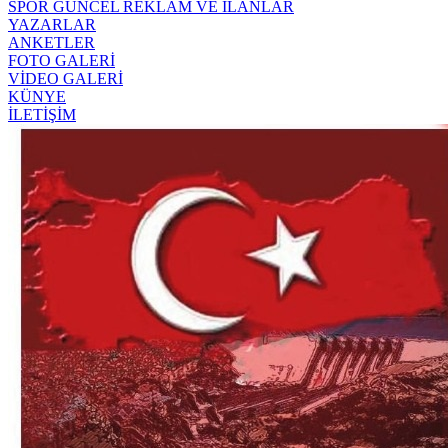
SPOR
GÜNCEL
REKLAM VE İLANLAR
YAZARLAR
ANKETLER
FOTO GALERİ
VİDEO GALERİ
KÜNYE
İLETİŞİM