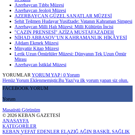
Azerbaycan Tıbbı Müzesi
Azerbaycan Jeoloji Müzesi
AZERBAYCAN GÜZEL SANATLAR MÜZESİ
Şehit Teğmen Hudayar Yusifzade: Vatanın Kahraman Simgesi
Azerbaycan Milli Halı Müzesi: Milli Kültürün İncisi
"CAZIN PRENSESİ" AZİZA MUSTAFAZADEH
NİHAD ABBASOV’UN KAHRAMANLIK HİKÂYESİ
Ağdam Ekmek Müzesi
Minyatür Kitap Müzesi
Lerik Uzun Ömürlüler Müzesi: Dünyanın Tek Uzun Ömür
Mirası
Azerbaycan İstiklal Müzesi
YORUMLAR
YORUM YAP | 0 Yorum
Henüz Yorum Eklenmemiştir.Bu Yazı'ya ilk yorum yapan siz olun.
FACEBOOK YORUM
Yorum
Masaüstü Görünüm
© 2026 KEBAN GAZETESİ
ANASAYFA
KATEGORİLER
KEBAN
VEFAT EDENLER
ELAZIĞ
AĞIN
BASKİL
SAĞLIK