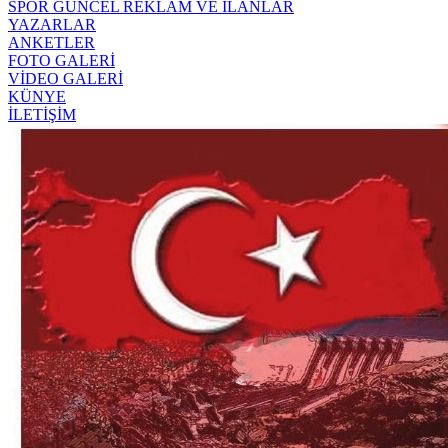
SPOR
GÜNCEL
REKLAM VE İLANLAR
YAZARLAR
ANKETLER
FOTO GALERİ
VİDEO GALERİ
KÜNYE
İLETİŞİM