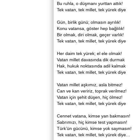
Bu ruhla, o düşmanı yurttan attık!
Tek vatan, tek millet, tek yürek diye
Gün, birlik günü; olmasın ayrılık!
Konu vatansa, göster hep bağlılık!
Bir olmak, diri olmak, geçer varlık!
Tek vatan, tek millet, tek yürek diye
Her daim tek yürek; el ele olmak!
Vatan millet davasında dik durmak
Hak, hukuk noktasında adil kalmak
Tek vatan, tek millet, tek yürek diye
Vatan millet aşkımız, asla bitmez!
Can ve kan veririz, toprak verilmez!
Vatan için şehit düşen, hiç ölmez!
Tek vatan, tek millet, tek yürek diye
Cennet vatana, kimse yan bakmasın!
Sabrımızı, hiç kimse test yapmasın!
Türk’ün gücünü, kimse yok saymasın!
Tek vatan, tek millet, tek yürek diye…