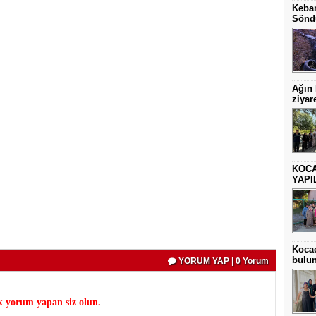
Keban
Sönd
Ağın
ziyare
KOCA
YAPI
Kocae
bulu
YORUM YAP | 0 Yorum
k yorum yapan siz olun.