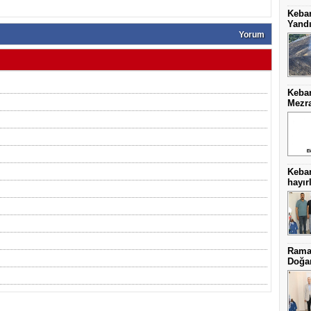
Keba
Yand
Yorum
Keban
Mezra
Keba
hayırl
Ramaz
Doğa