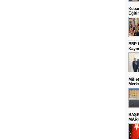
Keban
Eğiti
BBP E
Kaym
Mille
Merke
BAŞK
MARK