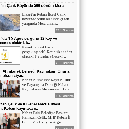
n'ın Çalık Köyünde 500 dönüm Mera
ı
Elazığ'ın Keban İlçesi Çalık
köyünde otluk alanında çıkan
yangında Mera alanla..
427 Okunma
'da 4-5 Ağustos günü 12 köy ve
sında elektrik k..
Kesintiler saat kaçta
gerçekleşecek? Kesintiler neden
olacak? Ne kadar sürecek? ..
417 Okunma
n Altınkürek Derneği Kaymakam Onur'a
ı olsun ziyar..
Keban Altınkürek Köyü Kültür
ve Dayanışma Derneği Keban
Kaymakamı Muhammed Huze..
415 Okunma
an Çelik ve İl Genel Meclis üyesi
n, Keban Kaymakam..
Keban Eski Belediye Başkanı
Ramazan Çelik, MHP Keban İl
Genel Meclis üyesi Aygü..
382 Okunma