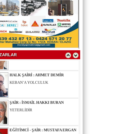
YAZAR : SELAHATTİN YALÇINER
ÇÖKÜNTÜ
YAZAR : AV.LEVENT BİLGİN
SAKAL-I ŞERİF
ZARLAR
HALK ŞAİRİ : AHMET DEMİR
KEBAN’A YOLCULUK
ŞAİR : İSMAİL HAKKI BURAN
YETERLİDİR
EĞİTİMCİ - ŞAİR : MUSTAFA ERGAN
KADIN VAR