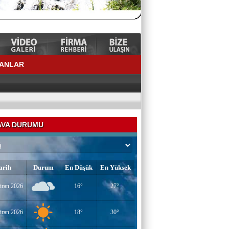
LANLAR
VA DURUMU
arih
Durum
En Düşük
En Yüksek
iran 2026
16°
27°
YAZAR-ŞAİR MİRAÇ DOĞAN
Mavi Işık İnsanları
iran 2026
18°
30°