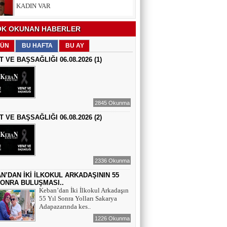
EĞİTİMCİ - ŞAİR : FEVZİ ÖZDEMİR
K OKUNAN HABERLER
EDEP
ÜN
BU HAFTA
BU AY
T VE BAŞSAĞLIĞI 06.08.2026 (1)
ŞAİR : SELAMİ DOLU
ŞİİRLERİN HER SATIRINDA SEN VARSIN
2845 Okunma
T VE BAŞSAĞLIĞI 06.08.2026 (2)
EĞİTİMCİ - YAZAR : MEHMET
YILMAZ
HIZIR VE İLYAS: UMUDUN, BEREKETİN
VE YENİDEN DOĞUŞUN BULUŞMASI
2336 Okunma
EĞİTİMCİ - ŞAİR - YAZAR : SÜNDÜS
ARSLAN AKÇA
N’DAN İKİ İLKOKUL ARKADAŞININ 55
SONRA BULUŞMASI..
SUÇ SAMUR KÜRK OLSA
Keban’dan İki İlkokul Arkadaşın
55 Yıl Sonra Yolları Sakarya
Adapazarında kes..
AZERBAYCANLI GAZETECİ-YAZAR
GUNAY RZAYEVA
1226 Okunma