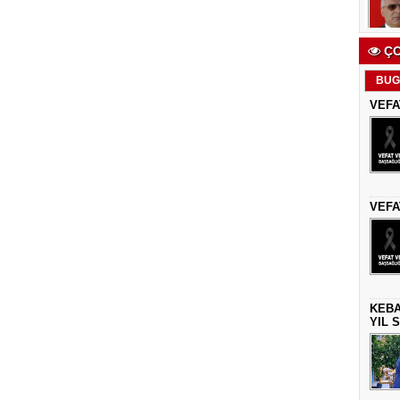
ÇO
BUG
VEFA
VEFA
KEBA
YIL 