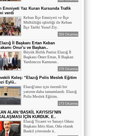
 Emniyeti Yaz Kuran Kursunda Trafik
mi verdi
Keban İlçe Emniyeti ve İlçe
Müftülüğü işbirliği ile Keban
İlçe Tarihi Yusuf Ziy..
359 Okunma
lazığ İl Başkanı Ertan Keban
akamı Onur'u ve Başkan..
Büyük Birlik Partisi Elazığ İl
Başkanı Ömer Ertan, İl Başkan
Yardımcısı Kamuran..
278 Okunma
tvekili Keleş: “Elazığ Polis Meslek Eğitim
zi Eylü..
Elazığ'ımız için önemli bir
yatırım daha tamamlandı. Elazığ
Polis Meslek Eğitim..
273 Okunma
AN ALAN:‘BASKİL KAYISISI’NIN
ALAŞMASI İÇİN KURDUK. E..
Elazığ Ticaret ve Sanayi Odası
Başkanı İdris Alan, Oda olarak
Baskil yöresinde ü..