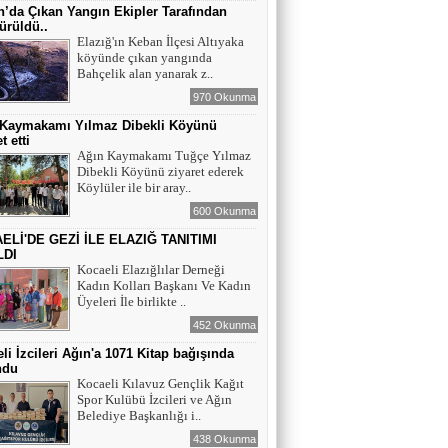
Maral Rahmanzadeh - Azerbaycan'ın İlk
’da Çıkan Yangın Ekipler Tarafından
Profesyonel Kadın Ressamı
ürüldü..
Elazığ'ın Keban İlçesi Altıyaka
köyünde çıkan yangında
YAZAR - AV. ALİ DEMİR
Bahçelik alan yanarak z..
TUTUKLAMA KARARI
970 Okunma
 Kaymakamı Yılmaz Dibekli Köyünü
t etti
YAZAR-ŞAİR MİRAÇ DOĞAN
Ağın Kaymakamı Tuğçe Yılmaz
Dibekli Köyünü ziyaret ederek
Mavi Işık İnsanları
Köylüler ile bir aray..
600 Okunma
ELİ'DE GEZİ İLE ELAZIĞ TANITIMI
EĞİTİMCİ-YAZAR TUNER
LDI
YERLİKAYA
Kocaeli Elazığlılar Derneği
ENGELLİ İNSANLARIN ENGELLİ
Kadın Kolları Başkanı Ve Kadın
YERİNE FAZLA BAKMAK
Üyeleri İle birlikte ..
452 Okunma
EĞİTİMCİ - YAZAR : MİDRAN YOKUŞ
li İzcileri Ağın'a 1071 Kitap bağışında
DİKİLİ TAŞLAR - 8
ndu
Kocaeli Kılavuz Gençlik Kağıt
Spor Kulübü İzcileri ve Ağın
Belediye Başkanlığı i..
438 Okunma