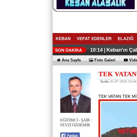
KEBAN
VEFAT EDENLER
ELAZIĞ
ELAZIĞ İHR
Keban Emniye
16:27 |
16:02 |
Keban'ın Ça
10:14 |
Ana Sayfa
Foto Galeri
Vide
TEK VATAN
Tarih:
01-07-2026 10:44
TEK VATAN TEK M
EĞİTİMCİ - ŞAİR :
FEVZİ ÖZDEMİR