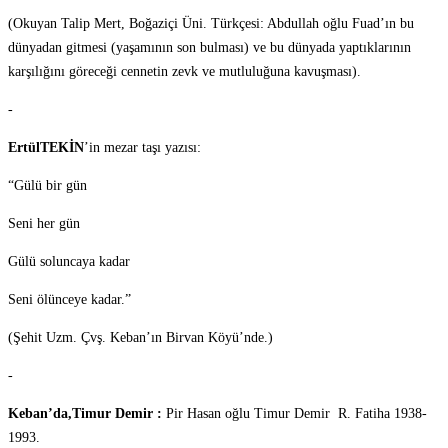
(Okuyan Talip Mert, Boğaziçi Üni. Türkçesi: Abdullah oğlu Fuad’ın bu
dünyadan gitmesi (yaşamının son bulması) ve bu dünyada yaptıklarının
karşılığını göreceği cennetin zevk ve mutluluğuna kavuşması).
-
ErtülTEKİN
’in mezar taşı yazısı:
“Gülü bir gün
Seni her gün
Gülü soluncaya kadar
Seni ölünceye kadar.”
(Şehit Uzm. Çvş. Keban’ın Birvan Köyü’nde.)
-
Keban’da,Timur Demir :
Pir Hasan oğlu Timur Demir R. Fatiha 1938-
1993.