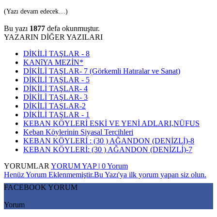
(Yazı devam edecek…)
Bu yazı
1877
defa okunmuştur.
YAZARIN DİĞER YAZILARI
DİKİLİ TAŞLAR - 8
KANîYA MEZİN*
DİKİLİ TAŞLAR- 7 (Görkemli Hatıralar ve Sanat)
DİKİLİ TAŞLAR - 5
DİKİLİ TAŞLAR- 4
DİKİLİ TAŞLAR- 3
DİKİLİ TAŞLAR-2
DİKİLİ TAŞLAR - 1
KEBAN KÖYLERİ ESKİ VE YENİ ADLARI,NÜFUS
Keban Köylerinin Siyasal Tercihleri
KEBAN KÖYLERİ : (30 ) AĞANDON (DENİZLİ)-8
KEBAN KÖYLERİ: (30 ) AĞANDON (DENİZLİ)-7
YORUMLAR
YORUM YAP | 0 Yorum
Henüz Yorum Eklenmemiştir.Bu Yazı'ya ilk yorum yapan siz olun.
FACEBOOK YORUM
Yorum