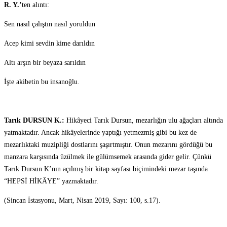
R. Y.’
ten alıntı:
Sen nasıl çalıştın nasıl yoruldun
Acep kimi sevdin kime darıldın
Altı arşın bir beyaza sarıldın
İşte akibetin bu insanoğlu.
Tarık DURSUN K.:
Hikâyeci Tarık Dursun, mezarlığın ulu ağaçları altında
yatmaktadır. Ancak hikâyelerinde yaptığı yetmezmiş gibi bu kez de
mezarlıktaki muzipliği dostlarını şaşırtmıştır. Onun mezarını gördüğü bu
manzara karşısında üzülmek ile gülümsemek arasında gider gelir. Çünkü
Tarık Dursun K’nın açılmış bir kitap sayfası biçimindeki mezar taşında
“HEPSİ HİKÂYE” yazmaktadır.
(Sincan İstasyonu, Mart, Nisan 2019, Sayı: 100, s.17).