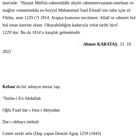
üzerinde: “Harput Müftîsi-rahmetülâhi aleyhi rahmetenvasiaten-merhum ve
mağfur cennetmekân es-Seyyid Muhammed Said Efendi’nin ruhu içün el-
Fâtiha, sene 1229 (?) 1814. Arapça kısmının tercümesi: Allah’ın rahmeti bol
bol onun üzerine olsun. Okuyabildiğim kadarıyla vefat tarihi hicrî
1229’dur. Bu da 1814’e karşılık gelmektedir.
…
Ahmet KARATAŞ
, 31. 10.
2022
Keban
’da bir subayın mezar taşı:
“İntiha-i Eti Abdullah
Oğlu Fuad dar-ı fena-i dünyadan
Dar-ı ukbaya intikali
Ceneti zevki sefa (Daşı yapan Denizli Agop 1259 (1843)