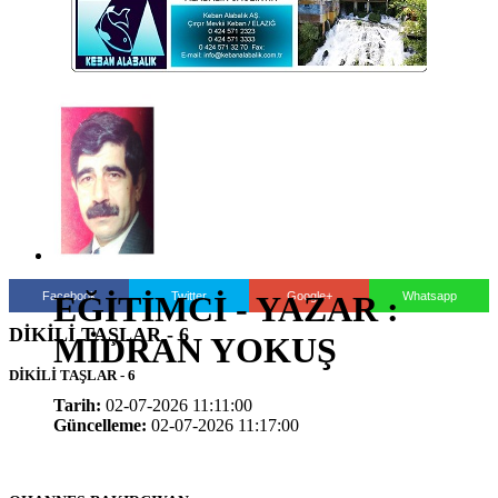
Facebook
Twitter
Google+
Whatsapp
EĞİTİMCİ - YAZAR :
DİKİLİ TAŞLAR - 6
MİDRAN YOKUŞ
DİKİLİ TAŞLAR - 6
Tarih:
02-07-2026 11:11:00
Güncelleme:
02-07-2026 11:17:00