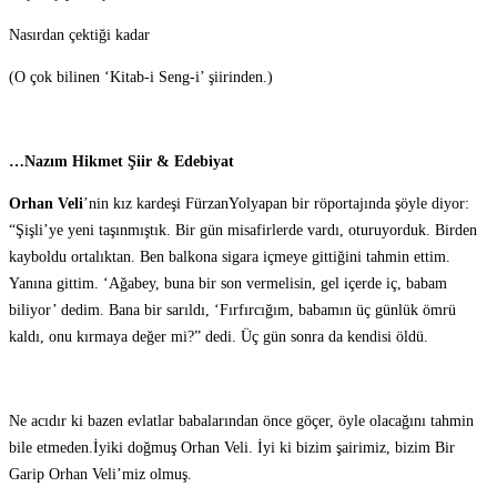
Nasırdan çektiği kadar
(O çok bilinen ‘Kitab-i Seng-i’ şiirinden.)
…Nazım Hikmet Şiir & Edebiyat
Orhan Veli
’nin kız kardeşi FürzanYolyapan bir röportajında şöyle diyor:
“Şişli’ye yeni taşınmıştık. Bir gün misafirlerde vardı, oturuyorduk. Birden
kayboldu ortalıktan. Ben balkona sigara içmeye gittiğini tahmin ettim.
Yanına gittim. ‘Ağabey, buna bir son vermelisin, gel içerde iç, babam
biliyor’ dedim. Bana bir sarıldı, ‘Fırfırcığım, babamın üç günlük ömrü
kaldı, onu kırmaya değer mi?” dedi. Üç gün sonra da kendisi öldü.
Ne acıdır ki bazen evlatlar babalarından önce göçer, öyle olacağını tahmin
bile etmeden.İyiki doğmuş Orhan Veli. İyi ki bizim şairimiz, bizim Bir
Garip Orhan Veli’miz olmuş.