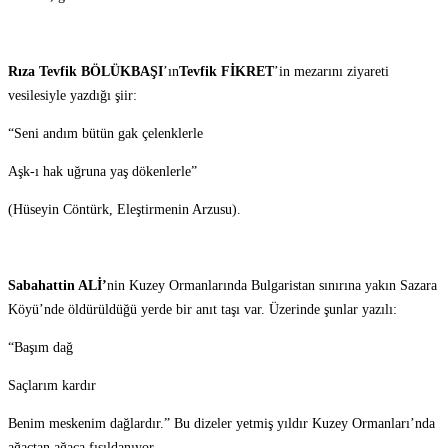
Rıza Tevfik BÖLÜKBAŞI
’ın
Tevfik FİKRET
’in mezarını ziyareti
vesilesiyle yazdığı şiir:
“Seni andım bütün gak çelenklerle
Aşk-ı hak uğruna yaş dökenlerle”
(Hüseyin Cöntürk, Eleştirmenin Arzusu).
Sabahattin ALİ’
nin Kuzey Ormanlarında Bulgaristan sınırına yakın Sazara
Köyü’nde öldürüldüğü yerde bir anıt taşı var. Üzerinde şunlar yazılı:
“Başım dağ
Saçlarım kardır
Benim meskenim dağlardır.” Bu dizeler yetmiş yıldır Kuzey Ormanları’nda
ağaçtan ağaca fısıldanıyor.