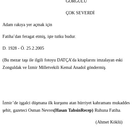
GÖRGÜLÜ
ÇOK SEVERDİ
Adam rakıya yer açmak için
Fatiha’dan feragat etmiş, işte tutku budur.
D. 1928 - Ö. 25.2.2005
(Bu mezar taşı ile ilgili fotoyu DATÇA’da kitaplarını imzalayan eski
Zonguldak ve İzmir Milletvekili Kemal Anadol göndermiş.
İzmir’de işgalci düşmana ilk kurşunu atan hürriyet kahramanı mukaddes
şehit, gazeteci Osman Nevres
(Hasan TahsinRecep)
Ruhuna Fatiha.
(Ahmet Köklü)