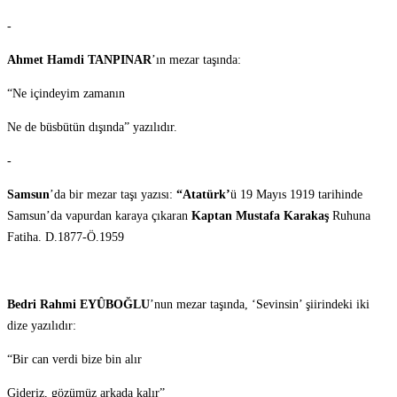
-
Ahmet Hamdi TANPINAR
’ın mezar taşında:
“Ne içindeyim zamanın
Ne de büsbütün dışında” yazılıdır.
-
Samsun
’da bir mezar taşı yazısı:
“Atatürk’
ü 19 Mayıs 1919 tarihinde
Samsun’da vapurdan karaya çıkaran
Kaptan Mustafa Karakaş
Ruhuna
Fatiha. D.1877-Ö.1959
Bedri Rahmi EYÛBOĞLU
’nun mezar taşında, ‘Sevinsin’ şiirindeki iki
dize yazılıdır:
“Bir can verdi bize bin alır
Gideriz, gözümüz arkada kalır”