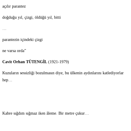
açılır parantez
doğduğu yıl, çizgi, öldüğü yıl, bitti
…
parantezin içindeki çizgi
ne varsa orda”
Cavit Orhan TÜTENGİL
(1921-1979)
Kuzuların sessizliği bozulmasın diye, bu ülkenin aydınlarını katlediyorlar
hep…
Kabre sığdım sığmaz iken âleme. Bir metre çukur…