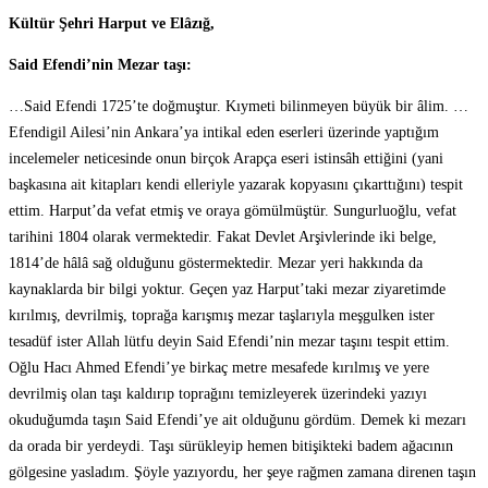
Kültür Şehri Harput ve Elâzığ,
Said Efendi’nin Mezar taşı:
…Said Efendi 1725’te doğmuştur. Kıymeti bilinmeyen büyük bir âlim. …
Efendigil Ailesi’nin Ankara’ya intikal eden eserleri üzerinde yaptığım
incelemeler neticesinde onun birçok Arapça eseri istinsâh ettiğini (yani
başkasına ait kitapları kendi elleriyle yazarak kopyasını çıkarttığını) tespit
ettim. Harput’da vefat etmiş ve oraya gömülmüştür. Sungurluoğlu, vefat
tarihini 1804 olarak vermektedir. Fakat Devlet Arşivlerinde iki belge,
1814’de hâlâ sağ olduğunu göstermektedir. Mezar yeri hakkında da
kaynaklarda bir bilgi yoktur. Geçen yaz Harput’taki mezar ziyaretimde
kırılmış, devrilmiş, toprağa karışmış mezar taşlarıyla meşgulken ister
tesadüf ister Allah lütfu deyin Said Efendi’nin mezar taşını tespit ettim.
Oğlu Hacı Ahmed Efendi’ye birkaç metre mesafede kırılmış ve yere
devrilmiş olan taşı kaldırıp toprağını temizleyerek üzerindeki yazıyı
okuduğumda taşın Said Efendi’ye ait olduğunu gördüm. Demek ki mezarı
da orada bir yerdeydi. Taşı sürükleyip hemen bitişikteki badem ağacının
gölgesine yasladım. Şöyle yazıyordu, her şeye rağmen zamana direnen taşın