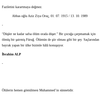
Faziletini karartmaya değmez.
Abbas oğlu Aziz Ziya Oruç, 01. 07. 1915 / 13. 10. 1989
-
“Düşler ne kadar safsa ölüm orada düşer.” Bir çocuğa çarpmamak için
ölmüş bir şairmiş Füruğ. Ölümün de şiir olması gibi bir şey. Saçlarından
bayrak yapan bir ülke bizimle hâlâ konuşuyor.
İbrahim ALP
-
Ölülerin hemen gömülmesi Muhammed’in sünnetidir.