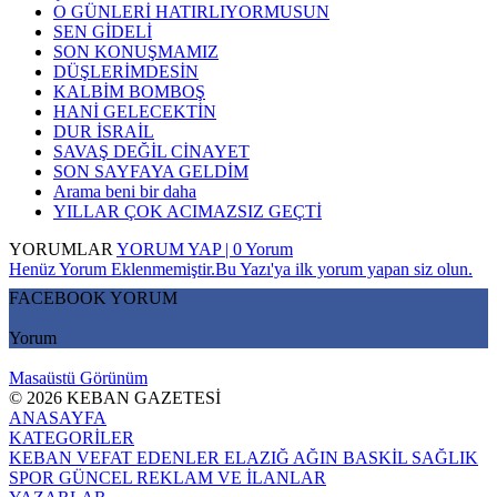
O GÜNLERİ HATIRLIYORMUSUN
SEN GİDELİ
SON KONUŞMAMIZ
DÜŞLERİMDESİN
KALBİM BOMBOŞ
HANİ GELECEKTİN
DUR İSRAİL
SAVAŞ DEĞİL CİNAYET
SON SAYFAYA GELDİM
Arama beni bir daha
YILLAR ÇOK ACIMAZSIZ GEÇTİ
YORUMLAR
YORUM YAP | 0 Yorum
Henüz Yorum Eklenmemiştir.Bu Yazı'ya ilk yorum yapan siz olun.
FACEBOOK YORUM
Yorum
Masaüstü Görünüm
© 2026 KEBAN GAZETESİ
ANASAYFA
KATEGORİLER
KEBAN
VEFAT EDENLER
ELAZIĞ
AĞIN
BASKİL
SAĞLIK
SPOR
GÜNCEL
REKLAM VE İLANLAR