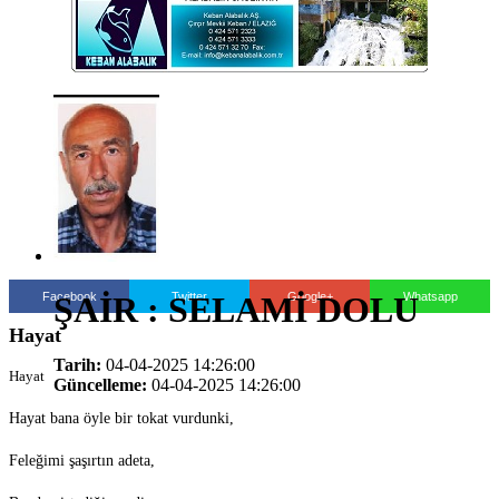
Facebook
Twitter
Google+
Whatsapp
ŞAİR : SELAMİ DOLU
Hayat
Tarih:
04-04-2025 14:26:00
Hayat
Güncelleme:
04-04-2025 14:26:00
Hayat bana öyle bir tokat vurdunki,
Feleğimi şaşırtın adeta,