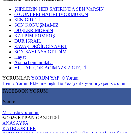
ŞİİRLERİN HER SATIRINDA SEN VARSIN
O GÜNLERİ HATIRLIYORMUSUN
SEN GİDELİ
SON KONUŞMAMIZ
DÜŞLERİMDESİN
KALBİM BOMBOŞ
DUR İSRAİL
SAVAŞ DEĞİL CİNAYET
SON SAYFAYA GELDİM
Hayat
Arama beni bir daha
YILLAR ÇOK ACIMAZSIZ GEÇTİ
YORUMLAR
YORUM YAP | 0 Yorum
Henüz Yorum Eklenmemiştir.Bu Yazı'ya ilk yorum yapan siz olun.
FACEBOOK YORUM
Yorum
Masaüstü Görünüm
© 2026 KEBAN GAZETESİ
ANASAYFA
KATEGORİLER