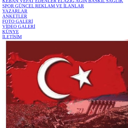
KEBAN
VEFAT EDENLER
ELAZIĞ
AĞIN
BASKİL
SAĞLIK
SPOR
GÜNCEL
REKLAM VE İLANLAR
YAZARLAR
ANKETLER
FOTO GALERİ
VİDEO GALERİ
KÜNYE
İLETİŞİM