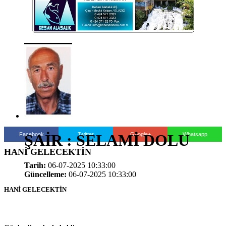
Facebook
Twitter
Google+
Whatsapp
ŞAİR : SELAMİ DOLU
HANİ GELECEKTİN
Tarih:
06-07-2025 10:33:00
Güncelleme:
06-07-2025 10:33:00
HANİ GELECEKTİN