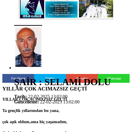
Facebook
Twitter
Google+
Whatsapp
ŞAİR : SELAMİ DOLU
YILLAR ÇOK ACIMAZSIZ GEÇTİ
Tarih:
22-02-2025 13:02:00
YILLAR ÇOK ACIMAZSIZ GEÇTİ
Güncelleme:
22-02-2025 13:02:00
Ta gençlik yıllarımdan bu yana,
çok aşık oldum,ama hiç yaşamadım,