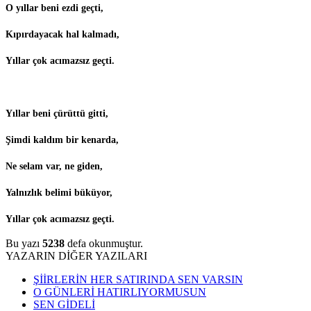
O yıllar beni ezdi geçti,
Kıpırdayacak hal kalmadı,
Yıllar çok acımazsız geçti.
Yıllar beni çürüttü gitti,
Şimdi kaldım bir kenarda,
Ne selam var, ne giden,
Yalnızlık belimi büküyor,
Yıllar çok acımazsız geçti.
Bu yazı
5238
defa okunmuştur.
YAZARIN DİĞER YAZILARI
ŞİİRLERİN HER SATIRINDA SEN VARSIN
O GÜNLERİ HATIRLIYORMUSUN
SEN GİDELİ