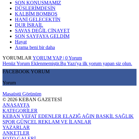
SON KONUŞMAMIZ
DÜŞLERİMDESİN
KALBİM BOMBOŞ
HANİ GELECEKTİN
DUR İSRAİL
SAVAŞ DEĞİL CİNAYET
SON SAYFAYA GELDİM
Hayat
Arama beni bir daha
YORUMLAR
YORUM YAP | 0 Yorum
Henüz Yorum Eklenmemiştir.Bu Yazı'ya ilk yorum yapan siz olun.
FACEBOOK YORUM
Yorum
Masaüstü Görünüm
© 2026 KEBAN GAZETESİ
ANASAYFA
KATEGORİLER
KEBAN
VEFAT EDENLER
ELAZIĞ
AĞIN
BASKİL
SAĞLIK
SPOR
GÜNCEL
REKLAM VE İLANLAR
YAZARLAR
ANKETLER
FOTO GALERİ