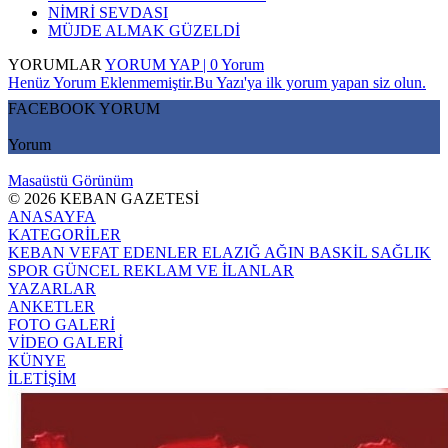
NİMRİ SEVDASI
MÜJDE ALMAK GÜZELDİ
YORUMLAR
YORUM YAP | 0 Yorum
Henüz Yorum Eklenmemiştir.Bu Yazı'ya ilk yorum yapan siz olun.
FACEBOOK YORUM
Yorum
Masaüstü Görünüm
© 2026 KEBAN GAZETESİ
ANASAYFA
KATEGORİLER
KEBAN
VEFAT EDENLER
ELAZIĞ
AĞIN
BASKİL
SAĞLIK
SPOR
GÜNCEL
REKLAM VE İLANLAR
YAZARLAR
ANKETLER
FOTO GALERİ
VİDEO GALERİ
KÜNYE
İLETİŞİM