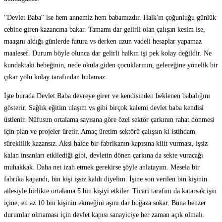
''Devlet Baba'' ise hem annemiz hem babamızdır. Halk'ın çoğunluğu günlük
cebine giren kazancına bakar. Tamamı dar gelirli olan çalışan kesim ise,
maaşını aldığı günlerde fatura vs derken uzun vadeli hesaplar yapamaz
maalesef. Durum böyle olunca dar gelirli halkın işi pek kolay değildir. Ne
kundaktaki bebeğinin, nede okula giden çocuklarının, geleceğine yönelik bir
çıkar yolu kolay tarafından bulamaz.
İşte burada Devlet Baba devreye girer ve kendisinden beklenen babalığını
gösterir. Sağlık eğitim ulaşım vs gibi birçok kalemi devlet baba kendisi
üstlenir. Nüfusun ortalama sayısına göre özel sektör çarkının rahat dönmesi
için plan ve projeler üretir. Amaç üretim sektörü çalışsın ki istihdam
süreklilik kazansız. Aksi halde bir fabrikanın kapısına kilit vurması, işsiz
kalan insanları etkilediği gibi, devletin dönen çarkına da sekte vuracağı
muhakkak. Daha net izah etmek gerekirse şöyle anlatayım. Mesela bir
fabrika kapandı, bin kişi işsiz kaldı diyelim. İşine son verilen bin kişinin
ailesiyle birlikte ortalama 5 bin kişiyi etkiler. Ticari tarafını da katarsak işin
içine, en az 10 bin kişinin ekmeğini aşını dar boğaza sokar. Buna benzer
durumlar olmaması için devlet kapısı sanayiciye her zaman açık olmalı.