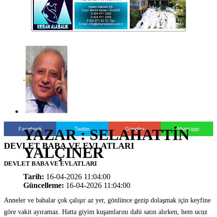
Facebook
Twitter
Google+
Whatsapp
YAZAR : SELAHATTİN
DEVLET BABA VE EVLATLARI
YALÇINER
DEVLET BABA VE EVLATLARI
Tarih:
16-04-2026 11:04:00
Güncelleme:
16-04-2026 11:04:00
Anneler ve babalar çok çalışır az yer, gönlünce gezip dolaşmak için keyfine
göre vakit ayıramaz. Hatta giyim kuşamlarını dahi satın alırken, hem ucuz