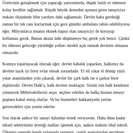
Üreticinin genişlemek için yapacağı yatırımlarda, düşük faizli ve ödemesi
kolay krediler sağlamalı. Küçük büyük demeden açmaza giren sanayiciye
imkanı ölçüsünde hibe yardımı dahi sağlanmalı. Devlet baba gerektiği
zaman bir tek canı kurtarmak için gece gündüz ambulans tahsis edebiliyorsa
eğer, Milyonlarca insanın ekmek kapısı olan sanayiciyi de koruyup
kollaması gerek. Bunun aksini dahi düşünmeye hiç gerek yok bence. Çünkü
bir ülkenin geleceğe yürüdüğü yolları sürekli açık tutmak devletin olmazsa
olmazıdır.
Konuyu toparlayacak olursak eğer, devlet babalık yaparken, halkımız da
devlete layık iyi birer evlat olmak zorundadır. El eli yıkar el dönüp yüzü
yıkar atasözünden yola çıkarak, devlet bir çark halk ise o çarkın birer
dişlileridir. Devlet Halk'a, halk devlete muhtaçtır. Sözün özü halk kendisini
yönetecek Milletvekillerini seçer, seçilen vekiller de halka hizmet etmeyi
peşinen kabul etmiş olurlar. Ve bu hizmetleri hakkaniyetle yerine
getirecekleri için yemin ederler.
Son olarak sadece bir sanayi dalından örnek veriyorum. Daha düne kadar
tekstil sektörümüz ürettiği malları işlemek için, sadece makine ithal ederdi.
Ülkemiz pamuğu kendi tarlasında yetiştirir, çeşitli aşamalardan geçtikten