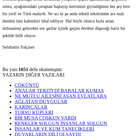
sonra, ayağımızdaki çoraptan başlayıp üzerimize giyindiğimiz her şey bire
bir yerli ve Türk malıydı. Ne acı ki şu anda tekstil sektörünün ara malı
denilen tüm kalemleri ithal ediliyor. Hal böyle olunca hızla artan
nüfusumuz gelecekte zor şartlar içinde geçim derdine düşeceği bariz bir
şekilde belli oluyor.
Selahattin Yalçıner
Bu yazı
1651
defa okunmuştur.
YAZARIN DİĞER YAZILARI
ÇÖKÜNTÜ
ANALAR TERZİYDİ BABALAR KUMAŞ
NE MUTLU AİLESİNİ AŞAN EVLATLARA
AĞLATAN DUYGULAR
KARINCALAR
TURŞU KÜPLERİ
BİR MUSA COŞKUN VARDI
RENKLER SOLGUN İNSANLAR SOLGUN
İNSANLAR VE KUM TANECİKLERİ
DUVARLARIN DİLİ OLSAYDI