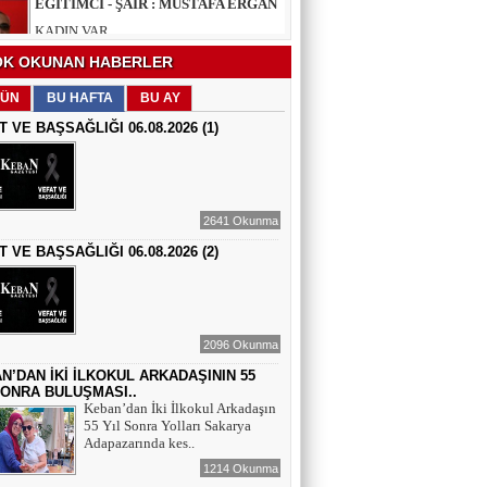
EĞİTİMCİ - ŞAİR : FEVZİ ÖZDEMİR
K OKUNAN HABERLER
EDEP
ÜN
BU HAFTA
BU AY
T VE BAŞSAĞLIĞI 06.08.2026 (1)
ŞAİR : SELAMİ DOLU
ŞİİRLERİN HER SATIRINDA SEN VARSIN
2641 Okunma
T VE BAŞSAĞLIĞI 06.08.2026 (2)
EĞİTİMCİ - YAZAR : MEHMET
YILMAZ
HIZIR VE İLYAS: UMUDUN, BEREKETİN
VE YENİDEN DOĞUŞUN BULUŞMASI
2096 Okunma
EĞİTİMCİ - ŞAİR - YAZAR : SÜNDÜS
ARSLAN AKÇA
N’DAN İKİ İLKOKUL ARKADAŞININ 55
SONRA BULUŞMASI..
SUÇ SAMUR KÜRK OLSA
Keban’dan İki İlkokul Arkadaşın
55 Yıl Sonra Yolları Sakarya
Adapazarında kes..
AZERBAYCANLI GAZETECİ-YAZAR
GUNAY RZAYEVA
1214 Okunma