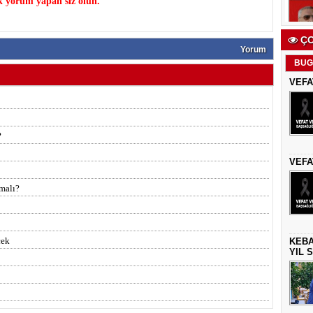
k yorum yapan siz olun.
ÇO
Yorum
BUG
VEFA
?
VEFA
malı?
çek
KEBA
YIL 