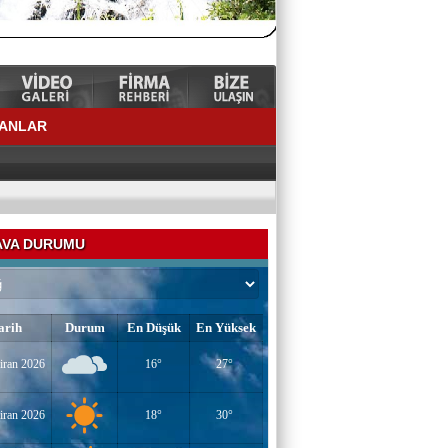
LANLAR
VA DURUMU
arih
Durum
En Düşük
En Yüksek
iran 2026
16°
27°
YAZAR-ŞAİR MİRAÇ DOĞAN
Mavi Işık İnsanları
iran 2026
18°
30°