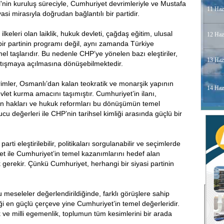
'nin kuruluş süreciyle, Cumhuriyet devrimleriyle ve Mustafa
11 Haz
asi mirasıyla doğrudan bağlantılı bir partidir.
lkeleri olan laiklik, hukuk devleti, çağdaş eğitim, ulusal
12 Haz
 bir partinin programı değil, aynı zamanda Türkiye
el taşlarıdır. Bu nedenle CHP’ye yönelen bazı eleştiriler,
13 Haz
tışmaya açılmasına dönüşebilmektedir.
evrimler, Osmanlı’dan kalan teokratik ve monarşik yapının
14 Haz
vlet kurma amacını taşımıştır. Cumhuriyet’in ilanı,
kadın hakları ve hukuk reformları bu dönüşümün temel
u değerleri ile CHP’nin tarihsel kimliği arasında güçlü bir
rti eleştirilebilir, politikaları sorgulanabilir ve seçimlerde
abet ile Cumhuriyet’in temel kazanımlarını hedef alan
gerekir. Çünkü Cumhuriyet, herhangi bir siyasi partinin
meseleler değerlendirildiğinde, farklı görüşlere sahip
i en güçlü çerçeve yine Cumhuriyet’in temel değerleridir.
k ve milli egemenlik, toplumun tüm kesimlerini bir arada