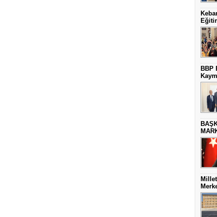
Keban
Eğiti
BBP E
Kaym
BAŞK
MARK
Mille
Merke