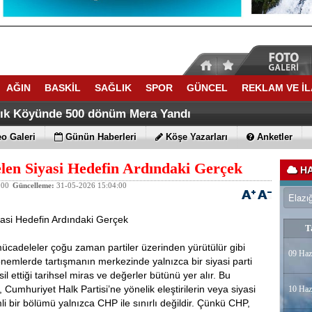
AĞIN
BASKİL
SAĞLIK
SPOR
GÜNCEL
REKLAM VE İ
ACATTA TARİH YAZDI
ti Yaz Kuran Kursunda Trafik Eğitimi verdi
lık Köyünde 500 dönüm Mera Yandı
o Galeri
Günün Haberleri
Köşe Yazarları
Anketler
en Siyasi Hedefin Ardındaki Gerçek
HA
:00
Güncelleme:
31-05-2026 15:04:00
asi Hedefin Ardındaki Gerçek
T
mücadeleler çoğu zaman partiler üzerinden yürütülür gibi
09 Haz
nemlerde tartışmanın merkezinde yalnızca bir siyasi parti
sil ettiği tarihsel miras ve değerler bütünü yer alır. Bu
 Cumhuriyet Halk Partisi’ne yönelik eleştirilerin veya siyasi
10 Haz
 bir bölümü yalnızca CHP ile sınırlı değildir. Çünkü CHP,