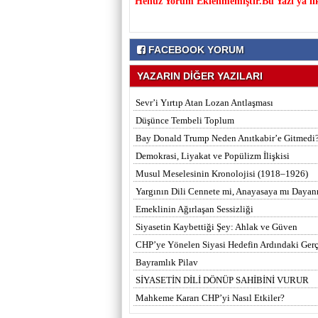
Henüz Yorum Eklenmemiştir.Bu Yazı'ya il
FACEBOOK YORUM
YAZARIN DİĞER YAZILARI
Sevr’i Yırtıp Atan Lozan Antlaşması
Düşünce Tembeli Toplum
Bay Donald Trump Neden Anıtkabir’e Gitmedi
Demokrasi, Liyakat ve Popülizm İlişkisi
Musul Meselesinin Kronolojisi (1918–1926)
Yargının Dili Cennete mi, Anayasaya mı Dayan
Emeklinin Ağırlaşan Sessizliği
Siyasetin Kaybettiği Şey: Ahlak ve Güven
CHP’ye Yönelen Siyasi Hedefin Ardındaki Ger
Bayramlık Pilav
SİYASETİN DİLİ DÖNÜP SAHİBİNİ VURUR
Mahkeme Kararı CHP’yi Nasıl Etkiler?