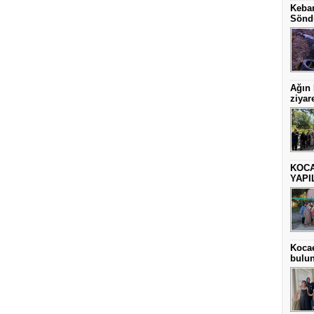
Keban
Sönd
Ağın
ziyare
KOCA
YAPI
Kocae
bulu