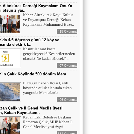
n Altınkürek Derneği Kaymakam Onur'a
ı olsun ziyar..
Keban Altınkürek Köyü Kültür
ve Dayanışma Derneği Keban
Kaymakamı Muhammed Huze..
415 Okunma
'da 4-5 Ağustos günü 12 köy ve
sında elektrik k..
Kesintiler saat kaçta
gerçekleşecek? Kesintiler neden
olacak? Ne kadar sürecek? ..
407 Okunma
n'ın Çalık Köyünde 500 dönüm Mera
ı
Elazığ'ın Keban İlçesi Çalık
köyünde otluk alanında çıkan
yangında Mera alanla..
406 Okunma
an Çelik ve İl Genel Meclis üyesi
n, Keban Kaymakam..
Keban Eski Belediye Başkanı
Ramazan Çelik, MHP Keban İl
Genel Meclis üyesi Aygü..
382 Okunma