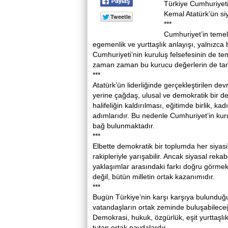
Türkiye Cumhuriyeti
Kemal Atatürk’ün siy
***
Cumhuriyet’in temel i
egemenlik ve yurttaşlık anlayışı, yalnızca
Cumhuriyeti’nin kuruluş felsefesinin de tem
zaman zaman bu kurucu değerlerin de tar
***
Atatürk’ün liderliğinde gerçekleştirilen d
yerine çağdaş, ulusal ve demokratik bir de
halifeliğin kaldırılması, eğitimde birlik, 
adımlarıdır. Bu nedenle Cumhuriyet’in kuruc
bağ bulunmaktadır.
***
Elbette demokratik bir toplumda her siyasi pa
rakipleriyle yarışabilir. Ancak siyasal rek
yaklaşımlar arasındaki farkı doğru görmek 
değil, bütün milletin ortak kazanımıdır.
***
Bugün Türkiye’nin karşı karşıya bulunduğu 
vatandaşların ortak zeminde buluşabileceğ
Demokrasi, hukuk, özgürlük, eşit yurttaşlı
tutan ortak paydalardır.