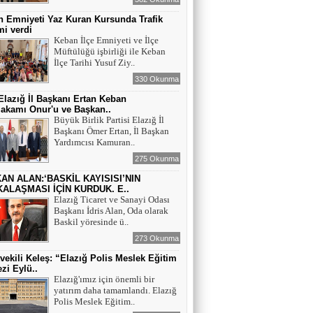
 Emniyeti Yaz Kuran Kursunda Trafik
mi verdi
Keban İlçe Emniyeti ve İlçe
Müftülüğü işbirliği ile Keban
İlçe Tarihi Yusuf Ziy..
330 Okunma
lazığ İl Başkanı Ertan Keban
akamı Onur'u ve Başkan..
Büyük Birlik Partisi Elazığ İl
Başkanı Ömer Ertan, İl Başkan
Yardımcısı Kamuran..
275 Okunma
AN ALAN:‘BASKİL KAYISISI’NIN
ALAŞMASI İÇİN KURDUK. E..
Elazığ Ticaret ve Sanayi Odası
Başkanı İdris Alan, Oda olarak
Baskil yöresinde ü..
273 Okunma
tvekili Keleş: “Elazığ Polis Meslek Eğitim
zi Eylü..
Elazığ'ımız için önemli bir
yatırım daha tamamlandı. Elazığ
Polis Meslek Eğitim..