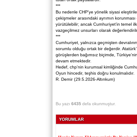
***
Bu nedenle CHP’ye yönelik siyasi eleştirile
çekişmeler arasındaki ayrımın korunması ön
yürütülebilir; ancak Cumhuriyet’in temel il
vazgeçilmez unsurları olarak değerlendirilm
***
Cumhuriyet, yalnızca geçmişten devralınmı
sorumlu olduğu ortak bir değerdir. Atatürk
görüşlerden bağımsız biçimde, Türkiye’n
devam etmektedir.
Hedef, chp’nin kurumsal kimliğinde Cumhur
Oyun hincedir, teşhis doğru konulmalıdır.
R. Demir (29.5.2026-Altınkum)
Bu yazı
6435
defa okunmuştur.
YORUMLAR