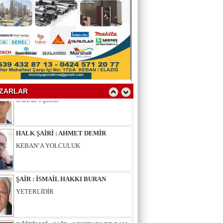
YAZAR : SELAHATTİN YALÇINER
ÇÖKÜNTÜ
YAZAR : AV.LEVENT BİLGİN
SAKAL-I ŞERİF
ZARLAR
HALK ŞAİRİ : AHMET DEMİR
KEBAN’A YOLCULUK
ŞAİR : İSMAİL HAKKI BURAN
YETERLİDİR
EĞİTİMCİ - ŞAİR : MUSTAFA ERGAN
KADIN VAR