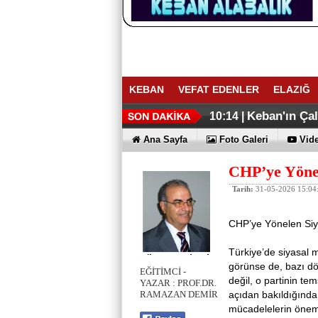
KEBAN
VEFAT EDENLER
ELAZIĞ
ELAZIĞ İHR
Keban Emniye
16:27 |
16:02 |
Keban'ın Ça
10:14 |
Ana Sayfa
Foto Galeri
Vide
CHP’ye Yönel
Tarih:
31-05-2026 15:04
CHP’ye Yönelen Siy
Türkiye’de siyasal 
görünse de, bazı dö
EĞİTİMCİ -
değil, o partinin tem
YAZAR : PROF.DR.
açıdan bakıldığında,
RAMAZAN DEMİR
mücadelelerin önemli