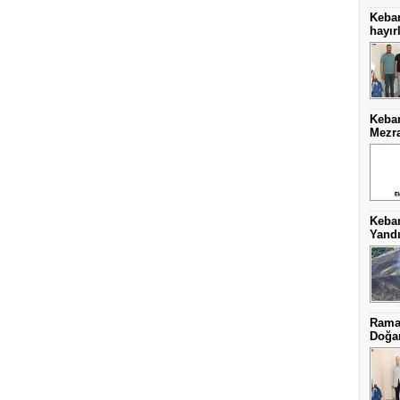
Keba
hayırl
Keban
Mezra
Keba
Yand
Ramaz
Doğa