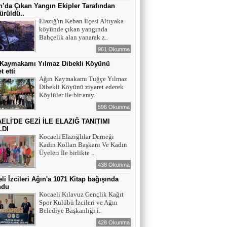
Maral Rahmanzadeh - Azerbaycan'ın İlk
’da Çıkan Yangın Ekipler Tarafından
Profesyonel Kadın Ressamı
ürüldü..
Elazığ'ın Keban İlçesi Altıyaka
köyünde çıkan yangında
YAZAR - AV. ALİ DEMİR
Bahçelik alan yanarak z..
TUTUKLAMA KARARI
961 Okunma
 Kaymakamı Yılmaz Dibekli Köyünü
t etti
YAZAR-ŞAİR MİRAÇ DOĞAN
Ağın Kaymakamı Tuğçe Yılmaz
Dibekli Köyünü ziyaret ederek
Mavi Işık İnsanları
Köylüler ile bir aray..
596 Okunma
ELİ'DE GEZİ İLE ELAZIĞ TANITIMI
EĞİTİMCİ-YAZAR TUNER
LDI
YERLİKAYA
Kocaeli Elazığlılar Derneği
ENGELLİ İNSANLARIN ENGELLİ
Kadın Kolları Başkanı Ve Kadın
YERİNE FAZLA BAKMAK
Üyeleri İle birlikte ..
438 Okunma
EĞİTİMCİ - YAZAR : MİDRAN YOKUŞ
li İzcileri Ağın'a 1071 Kitap bağışında
DİKİLİ TAŞLAR - 8
ndu
Kocaeli Kılavuz Gençlik Kağıt
Spor Kulübü İzcileri ve Ağın
Belediye Başkanlığı i..
428 Okunma