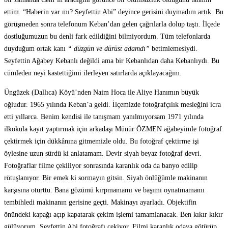
ettim. “Haberin var mı? Seyfettin Abi” deyince gerisini duymadım artık. Bu
görüşmeden sonra telefonum Keban’dan gelen çağrılarla dolup taştı. İlçede
dostluğumuzun bu denli fark edildiğini bilmiyordum. Tüm telefonlarda
duyduğum ortak kanı
“ düzgün ve dürüst adamdı”
betimlemesiydi.
Seyfettin Ağabey Kebanlı değildi ama bir Kebanlıdan daha Kebanlıydı. Bu
cümleden neyi kastettiğimi ilerleyen satırlarda açıklayacağım.
Üngüzek (Dallıca) Köyü’nden Naim Hoca ile Aliye Hanımın büyük
oğludur. 1965 yılında Keban’a geldi. İlçemizde fotoğrafçılık mesleğini icra
etti yıllarca. Benim kendisi ile tanışmam yanılmıyorsam 1971 yılında
ilkokula kayıt yaptırmak için arkadaşı Münür ÖZMEN ağabeyimle fotoğraf
çektirmek için dükkânına gitmemizle oldu. Bu fotoğraf çektirme işi
öylesine uzun sürdü ki anlatamam. Devir siyah beyaz fotoğraf devri.
Fotoğraflar filme çekiliyor sonrasında karanlık oda da banyo edilip
rötuşlanıyor. Bir emek ki sormayın gitsin. Siyah önlüğümle makinanın
karşısına oturttu. Bana gözümü kırpmamamı ve başımı oynatmamamı
tembihledi makinanın gerisine geçti. Makinayı ayarladı. Objektifin
önündeki kapağı açıp kapatarak çekim işlemi tamamlanacak. Ben kıkır kıkır
gülüyorum. Seyfettin Abi fotoğrafı çekiyor. Filmi karanlık odaya götürüp