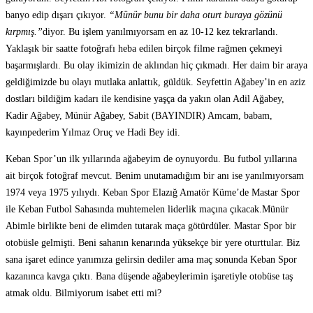
banyo edip dışarı çıkıyor.
“Münür bunu bir daha oturt buraya gözünü
kırpmış.”
diyor. Bu işlem yanılmıyorsam en az 10-12 kez tekrarlandı.
Yaklaşık bir saatte fotoğrafı heba edilen birçok filme rağmen çekmeyi
başarmışlardı. Bu olay ikimizin de aklından hiç çıkmadı. Her daim bir araya
geldiğimizde bu olayı mutlaka anlattık, güldük. Seyfettin Ağabey’in en aziz
dostları bildiğim kadarı ile kendisine yaşça da yakın olan Adil Ağabey,
Kadir Ağabey, Münür Ağabey, Sabit (BAYINDIR) Amcam, babam,
kayınpederim Yılmaz Oruç ve Hadi Bey idi.
Keban Spor’un ilk yıllarında ağabeyim de oynuyordu. Bu futbol yıllarına
ait birçok fotoğraf mevcut. Benim unutamadığım bir anı ise yanılmıyorsam
1974 veya 1975 yılıydı. Keban Spor Elazığ Amatör Küme’de Mastar Spor
ile Keban Futbol Sahasında muhtemelen liderlik maçına çıkacak.Münür
Abimle birlikte beni de elimden tutarak maça götürdüler. Mastar Spor bir
otobüsle gelmişti. Beni sahanın kenarında yüksekçe bir yere oturttular. Biz
sana işaret edince yanımıza gelirsin dediler ama maç sonunda Keban Spor
kazanınca kavga çıktı. Bana düşende ağabeylerimin işaretiyle otobüse taş
atmak oldu. Bilmiyorum isabet etti mi?