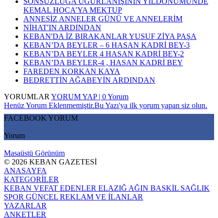
SONSUZLUĞA UĞURLANIŞININ YILDÖNÜMÜNDE
KEMAL HOCA’YA MEKTUP
ANNESİZ ANNELER GÜNÜ VE ANNELERİM
NİHAT'IN ARDINDAN
KEBAN'DA İZ BIRAKANLAR YUSUF ZİYA PAŞA
KEBAN’DA BEYLER – 6 HASAN KADRİ BEY-3
KEBAN’DA BEYLER 4 HASAN KADRİ BEY-2
KEBAN’DA BEYLER-4 , HASAN KADRİ BEY
FAREDEN KORKAN KAYA
BEDRETTİN AĞABEYİN ARDINDAN
YORUMLAR
YORUM YAP | 0 Yorum
Henüz Yorum Eklenmemiştir.Bu Yazı'ya ilk yorum yapan siz olun.
FACEBOOK YORUM
Yorum
Masaüstü Görünüm
© 2026 KEBAN GAZETESİ
ANASAYFA
KATEGORİLER
KEBAN
VEFAT EDENLER
ELAZIĞ
AĞIN
BASKİL
SAĞLIK
SPOR
GÜNCEL
REKLAM VE İLANLAR
YAZARLAR
ANKETLER