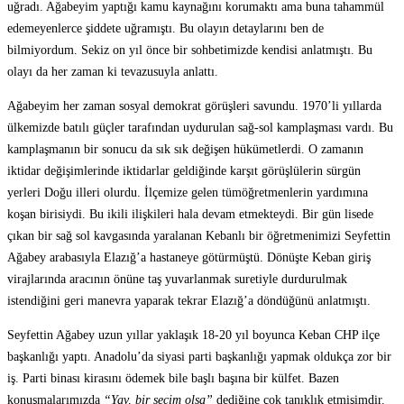
uğradı. Ağabeyim yaptığı kamu kaynağını korumaktı ama buna tahammül
edemeyenlerce şiddete uğramıştı. Bu olayın detaylarını ben de
bilmiyordum. Sekiz on yıl önce bir sohbetimizde kendisi anlatmıştı. Bu
olayı da her zaman ki tevazusuyla anlattı.
Ağabeyim her zaman sosyal demokrat görüşleri savundu. 1970’li yıllarda
ülkemizde batılı güçler tarafından uydurulan sağ-sol kamplaşması vardı. Bu
kamplaşmanın bir sonucu da sık sık değişen hükümetlerdi. O zamanın
iktidar değişimlerinde iktidarlar geldiğinde karşıt görüşlülerin sürgün
yerleri Doğu illeri olurdu. İlçemize gelen tümöğretmenlerin yardımına
koşan birisiydi. Bu ikili ilişkileri hala devam etmekteydi. Bir gün lisede
çıkan bir sağ sol kavgasında yaralanan Kebanlı bir öğretmenimizi Seyfettin
Ağabey arabasıyla Elazığ’a hastaneye götürmüştü. Dönüşte Keban giriş
virajlarında aracının önüne taş yuvarlanmak suretiyle durdurulmak
istendiğini geri manevra yaparak tekrar Elazığ’a döndüğünü anlatmıştı.
Seyfettin Ağabey uzun yıllar yaklaşık 18-20 yıl boyunca Keban CHP ilçe
başkanlığı yaptı. Anadolu’da siyasi parti başkanlığı yapmak oldukça zor bir
iş. Parti binası kirasını ödemek bile başlı başına bir külfet. Bazen
konuşmalarımızda
“Yav, bir seçim olsa”
dediğine çok tanıklık etmişimdir.