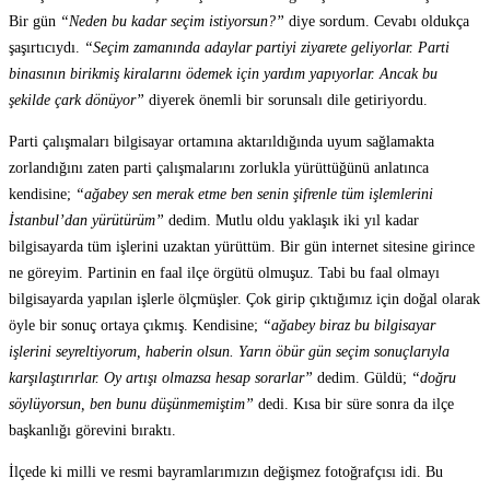
Bir gün
“Neden bu kadar seçim istiyorsun?”
diye sordum. Cevabı oldukça
şaşırtıcıydı.
“Seçim zamanında adaylar partiyi ziyarete geliyorlar. Parti
binasının birikmiş kiralarını ödemek için yardım yapıyorlar. Ancak bu
şekilde çark dönüyor”
diyerek önemli bir sorunsalı dile getiriyordu.
Parti çalışmaları bilgisayar ortamına aktarıldığında uyum sağlamakta
zorlandığını zaten parti çalışmalarını zorlukla yürüttüğünü anlatınca
kendisine;
“ağabey sen merak etme ben senin şifrenle tüm işlemlerini
İstanbul’dan yürütürüm”
dedim. Mutlu oldu yaklaşık iki yıl kadar
bilgisayarda tüm işlerini uzaktan yürüttüm. Bir gün internet sitesine girince
ne göreyim. Partinin en faal ilçe örgütü olmuşuz. Tabi bu faal olmayı
bilgisayarda yapılan işlerle ölçmüşler. Çok girip çıktığımız için doğal olarak
öyle bir sonuç ortaya çıkmış. Kendisine;
“ağabey biraz bu bilgisayar
işlerini seyreltiyorum, haberin olsun. Yarın öbür gün seçim sonuçlarıyla
karşılaştırırlar. Oy artışı olmazsa hesap sorarlar”
dedim. Güldü;
“doğru
söylüyorsun, ben bunu düşünmemiştim”
dedi. Kısa bir süre sonra da ilçe
başkanlığı görevini bıraktı.
İlçede ki milli ve resmi bayramlarımızın değişmez fotoğrafçısı idi. Bu