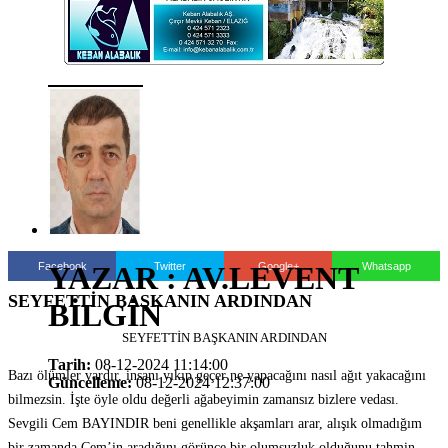
Facebook
Twitter
Google+
Whatsapp
YAZAR : AV.LEVENT
SEYFETTİN BAŞKANIN ARDINDAN
BİLGİN
SEYFETTİN BAŞKANIN ARDINDAN
Tarih:
08-12-2024 11:14:00
Bazı ölümler vardır, insanı yıkıp geçer ne yapacağını nasıl ağıt yakacağını
Güncelleme:
08-12-2024 12:37:00
bilmezsin. İşte öyle oldu değerli ağabeyimin zamansız bizlere vedası.
Sevgili Cem BAYINDIR beni genellikle akşamları arar, alışık olmadığım
bir zamanda Cem’in aradığını görünce bir olumsuzluk olduğunu tahmin