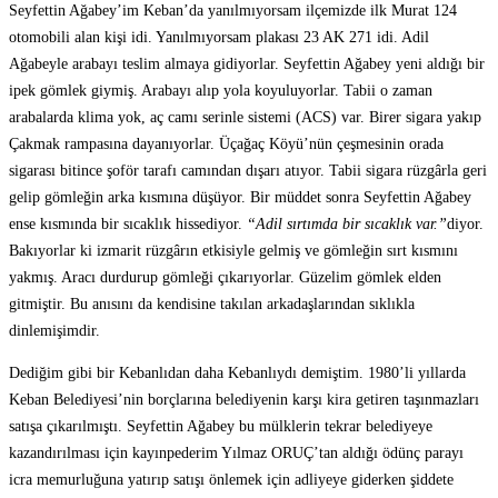
Seyfettin Ağabey’im Keban’da yanılmıyorsam ilçemizde ilk Murat 124
otomobili alan kişi idi. Yanılmıyorsam plakası 23 AK 271 idi. Adil
Ağabeyle arabayı teslim almaya gidiyorlar. Seyfettin Ağabey yeni aldığı bir
ipek gömlek giymiş. Arabayı alıp yola koyuluyorlar. Tabii o zaman
arabalarda klima yok, aç camı serinle sistemi (ACS) var. Birer sigara yakıp
Çakmak rampasına dayanıyorlar. Üçağaç Köyü’nün çeşmesinin orada
sigarası bitince şoför tarafı camından dışarı atıyor. Tabii sigara rüzgârla geri
gelip gömleğin arka kısmına düşüyor. Bir müddet sonra Seyfettin Ağabey
ense kısmında bir sıcaklık hissediyor.
“Adil sırtımda bir sıcaklık var.”
diyor.
Bakıyorlar ki izmarit rüzgârın etkisiyle gelmiş ve gömleğin sırt kısmını
yakmış. Aracı durdurup gömleği çıkarıyorlar. Güzelim gömlek elden
gitmiştir. Bu anısını da kendisine takılan arkadaşlarından sıklıkla
dinlemişimdir.
Dediğim gibi bir Kebanlıdan daha Kebanlıydı demiştim. 1980’li yıllarda
Keban Belediyesi’nin borçlarına belediyenin karşı kira getiren taşınmazları
satışa çıkarılmıştı. Seyfettin Ağabey bu mülklerin tekrar belediyeye
kazandırılması için kayınpederim Yılmaz ORUÇ’tan aldığı ödünç parayı
icra memurluğuna yatırıp satışı önlemek için adliyeye giderken şiddete