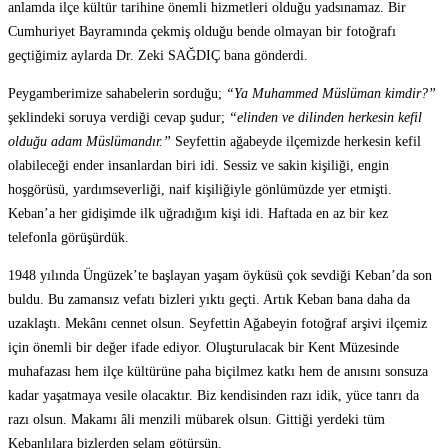
anlamda ilçe kültür tarihine önemli hizmetleri olduğu yadsınamaz. Bir
Cumhuriyet Bayramında çekmiş olduğu bende olmayan bir fotoğrafı
geçtiğimiz aylarda Dr. Zeki SAĞDIÇ bana gönderdi.
Peygamberimize sahabelerin sorduğu;
“Ya Muhammed Müslüman kimdir?”
şeklindeki soruya verdiği cevap şudur;
“elinden ve dilinden herkesin kefil
olduğu adam Müslümandır.”
Seyfettin ağabeyde ilçemizde herkesin kefil
olabileceği ender insanlardan biri idi. Sessiz ve sakin kişiliği, engin
hoşgörüsü, yardımseverliği, naif kişiliğiyle gönlümüzde yer etmişti.
Keban’a her gidişimde ilk uğradığım kişi idi. Haftada en az bir kez
telefonla görüşürdük.
1948 yılında Üngüzek’te başlayan yaşam öyküsü çok sevdiği Keban’da son
buldu. Bu zamansız vefatı bizleri yıktı geçti. Artık Keban bana daha da
uzaklaştı. Mekânı cennet olsun. Seyfettin Ağabeyin fotoğraf arşivi ilçemiz
için önemli bir değer ifade ediyor. Oluşturulacak bir Kent Müzesinde
muhafazası hem ilçe kültürüne paha biçilmez katkı hem de anısını sonsuza
kadar yaşatmaya vesile olacaktır. Biz kendisinden razı idik, yüce tanrı da
razı olsun. Makamı âli menzili mübarek olsun. Gittiği yerdeki tüm
Kebanlılara bizlerden selam götürsün.