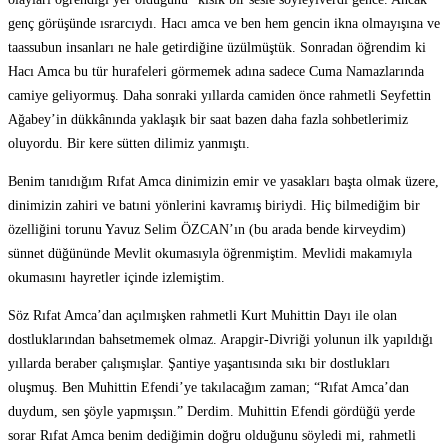
genç görüşünde ısrarcıydı. Hacı amca ve ben hem gencin ikna olmayışına ve
taassubun insanları ne hale getirdiğine üzülmüştük. Sonradan öğrendim ki
Hacı Amca bu tür hurafeleri görmemek adına sadece Cuma Namazlarında
camiye geliyormuş. Daha sonraki yıllarda camiden önce rahmetli Seyfettin
Ağabey’in dükkânında yaklaşık bir saat bazen daha fazla sohbetlerimiz
oluyordu. Bir kere sütten dilimiz yanmıştı.
Benim tanıdığım Rıfat Amca dinimizin emir ve yasakları başta olmak üzere,
dinimizin zahiri ve batıni yönlerini kavramış biriydi. Hiç bilmediğim bir
özelliğini torunu Yavuz Selim ÖZCAN’ın (bu arada bende kirveydim)
sünnet düğününde Mevlit okumasıyla öğrenmiştim. Mevlidi makamıyla
okumasını hayretler içinde izlemiştim.
Söz Rıfat Amca’dan açılmışken rahmetli Kurt Muhittin Dayı ile olan
dostluklarından bahsetmemek olmaz. Arapgir-Divriği yolunun ilk yapıldığı
yıllarda beraber çalışmışlar. Şantiye yaşantısında sıkı bir dostlukları
oluşmuş. Ben Muhittin Efendi’ye takılacağım zaman; “Rıfat Amca’dan
duydum, sen şöyle yapmışsın.” Derdim. Muhittin Efendi gördüğü yerde
sorar Rıfat Amca benim dediğimin doğru olduğunu söyledi mi, rahmetli