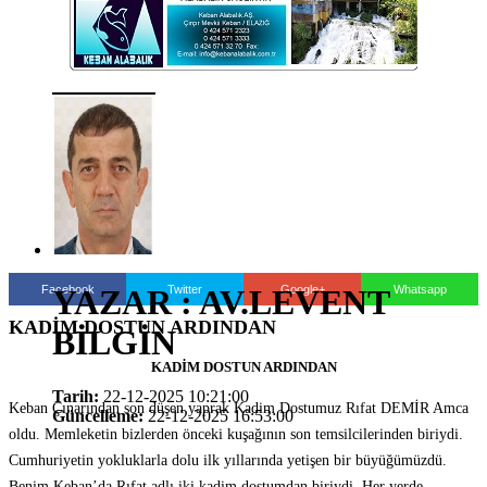
Facebook
Twitter
Google+
Whatsapp
YAZAR : AV.LEVENT
KADİM DOSTUN ARDINDAN
BİLGİN
KADİM DOSTUN ARDINDAN
Tarih:
22-12-2025 10:21:00
Keban Çınarından son düşen yaprak Kadim Dostumuz Rıfat DEMİR Amca
Güncelleme:
22-12-2025 16:53:00
oldu. Memleketin bizlerden önceki kuşağının son temsilcilerinden biriydi.
Cumhuriyetin yokluklarla dolu ilk yıllarında yetişen bir büyüğümüzdü.
Benim Keban’da Rıfat adlı iki kadim dostumdan biriydi. Her yerde