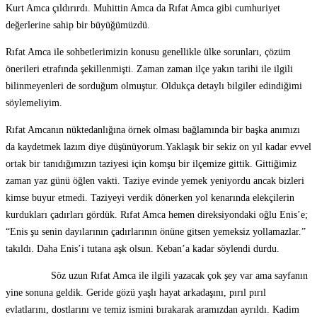
Kurt Amca çıldırırdı. Muhittin Amca da Rıfat Amca gibi cumhuriyet
değerlerine sahip bir büyüğümüzdü.
Rıfat Amca ile sohbetlerimizin konusu genellikle ülke sorunları, çözüm
önerileri etrafında şekillenmişti. Zaman zaman ilçe yakın tarihi ile ilgili
bilinmeyenleri de sorduğum olmuştur. Oldukça detaylı bilgiler edindiğimi
söylemeliyim.
Rıfat Amcanın nüktedanlığına örnek olması bağlamında bir başka anımızı
da kaydetmek lazım diye düşünüyorum.Yaklaşık bir sekiz on yıl kadar evvel
ortak bir tanıdığımızın taziyesi için komşu bir ilçemize gittik. Gittiğimiz
zaman yaz günü öğlen vakti. Taziye evinde yemek yeniyordu ancak bizleri
kimse buyur etmedi. Taziyeyi verdik dönerken yol kenarında elekçilerin
kurdukları çadırları gördük. Rıfat Amca hemen direksiyondaki oğlu Enis’e;
“Enis şu senin dayılarının çadırlarının önüne gitsen yemeksiz yollamazlar.”
takıldı. Daha Enis’i tutana aşk olsun. Keban’a kadar söylendi durdu.
Söz uzun Rıfat Amca ile ilgili yazacak çok şey var ama sayfanın
yine sonuna geldik. Geride gözü yaşlı hayat arkadaşını, pırıl pırıl
evlatlarını, dostlarını ve temiz ismini bırakarak aramızdan ayrıldı. Kadim