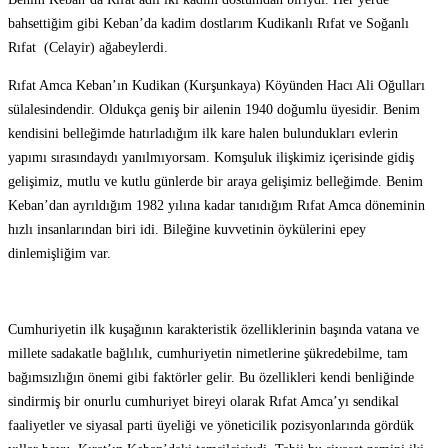
bahsettiğim gibi Keban’da kadim dostlarım Kudikanlı Rıfat ve Soğanlı
Rıfat (Celayir) ağabeylerdi.
Rıfat Amca Keban’ın Kudikan (Kurşunkaya) Köyünden Hacı Ali Oğulları
sülalesindendir. Oldukça geniş bir ailenin 1940 doğumlu üyesidir. Benim
kendisini belleğimde hatırladığım ilk kare halen bulundukları evlerin
yapımı sırasındaydı yanılmıyorsam. Komşuluk ilişkimiz içerisinde gidiş
gelişimiz, mutlu ve kutlu günlerde bir araya gelişimiz belleğimde. Benim
Keban’dan ayrıldığım 1982 yılına kadar tanıdığım Rıfat Amca döneminin
hızlı insanlarından biri idi. Bileğine kuvvetinin öykülerini epey
dinlemişliğim var.
Cumhuriyetin ilk kuşağının karakteristik özelliklerinin başında vatana ve
millete sadakatle bağlılık, cumhuriyetin nimetlerine şükredebilme, tam
bağımsızlığın önemi gibi faktörler gelir. Bu özellikleri kendi benliğinde
sindirmiş bir onurlu cumhuriyet bireyi olarak Rıfat Amca’yı sendikal
faaliyetler ve siyasal parti üyeliği ve yöneticilik pozisyonlarında gördük