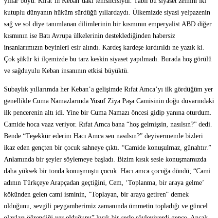
yıllar boyu. Kırat’ın Keban’daki temsilcisiydi. Tabii bu siyaset zemini iki
kutuplu dünyanın hüküm sürdüğü yıllardaydı. Ülkemizde siyasi yelpazenin
sağ ve sol diye tanımlanan dilimlerinin bir kısmının emperyalist ABD diğer
kısmının ise Batı Avrupa ülkelerinin desteklediğinden habersiz
insanlarımızın beyinleri esir alındı. Kardeş kardeşe kırdırıldı ne yazık ki.
Çok şükür ki ilçemizde bu tarz keskin siyaset yapılmadı. Burada hoş görülü
ve sağduyulu Keban insanının etkisi büyüktü.
Subaylık yıllarımda her Keban’a gelişimde Rıfat Amca’yı ilk gördüğüm yer
genellikle Cuma Namazlarında Yusuf Ziya Paşa Camisinin doğu duvarındaki
ilk pencerenin altı idi. Yine bir Cuma Namazı öncesi gidip yanına oturdum.
Camide hoca vaaz veriyor. Rıfat Amca bana “hoş gelmişsin, nasılsın?” dedi.
Bende “Teşekkür ederim Hacı Amca sen nasılsın?” deyivermemle bizleri
ikaz eden gençten bir çocuk sahneye çıktı. “Camide konuşulmaz, günahtır.”
Anlamında bir şeyler söylemeye başladı. Bizim kısık sesle konuşmamızda
daha yüksek bir tonda konuşmuştu çocuk. Hacı amca çocuğa döndü; “Cami
adının Türkçeye Arapçadan geçtiğini, Cem, ‘Toplanma, bir araya gelme’
kökünden gelen cami isminin, "Toplayan, bir araya getiren" demek
olduğunu, sevgili peygamberimiz zamanında ümmetin topladığı ve güncel
olayları öğrendiği yer olduğunu” kısık bir sesle söyleyiverdi gence. Ancak