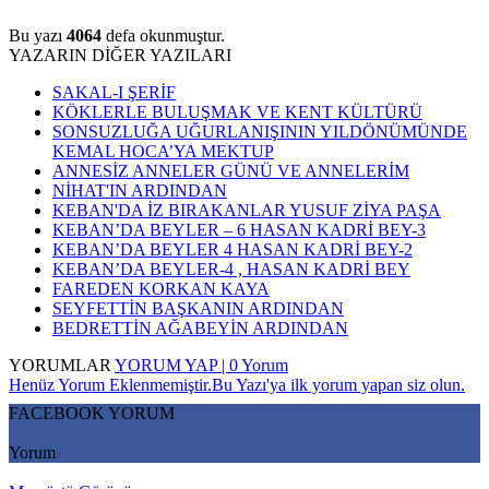
Bu yazı
4064
defa okunmuştur.
YAZARIN DİĞER YAZILARI
SAKAL-I ŞERİF
KÖKLERLE BULUŞMAK VE KENT KÜLTÜRÜ
SONSUZLUĞA UĞURLANIŞININ YILDÖNÜMÜNDE
KEMAL HOCA’YA MEKTUP
ANNESİZ ANNELER GÜNÜ VE ANNELERİM
NİHAT'IN ARDINDAN
KEBAN'DA İZ BIRAKANLAR YUSUF ZİYA PAŞA
KEBAN’DA BEYLER – 6 HASAN KADRİ BEY-3
KEBAN’DA BEYLER 4 HASAN KADRİ BEY-2
KEBAN’DA BEYLER-4 , HASAN KADRİ BEY
FAREDEN KORKAN KAYA
SEYFETTİN BAŞKANIN ARDINDAN
BEDRETTİN AĞABEYİN ARDINDAN
YORUMLAR
YORUM YAP | 0 Yorum
Henüz Yorum Eklenmemiştir.Bu Yazı'ya ilk yorum yapan siz olun.
FACEBOOK YORUM
Yorum