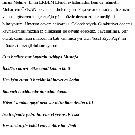
İmam Mehmet Emin ERDEM Efendi evlatlarından hem de rahmetli
Muharrem ÖZKAN hocamdan dinlemiştim. Paşa ve aile efradına ilçemizin
vefasını gösteren bu geleneğin günümüzde devam edip etmediğini
bilmiyorum. Umarım devam ediyordur. Gelecek sayıda Cumhuriyet dönemi
kaymakamlarımızdan iz bırakanlar ile devam edeceğiz. Saygılarımla. Şiir
olarak camimizin minberinin batı kısmında yer alan Yusuf Ziya Paşa’nın
münacaat tarzı şiirini sunuyorum.
Çün hadiste emr buyurdu nebiyy-i Mustafa
İktidâen dürr-i pâke camii kıldım binâ
Hep işim cürm ü hatâdır kıl inayet ey kerim
Rahmeti biaddınadır itimâdım dâimâ
Hüsn-i zandan gayri nem var müznibim destim tehi
Nâili afvınla şâd-ü hurrem et yevm-ül- cezâ
Her kusûruyla kabûl etmen diler bu câmii