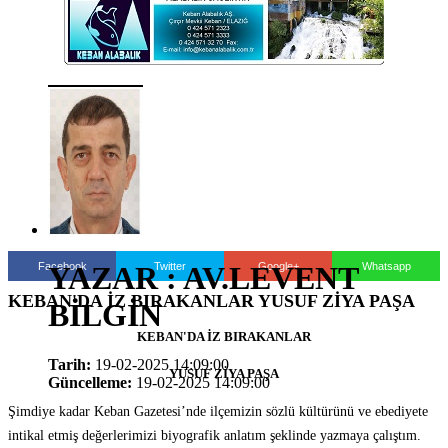
Facebook
Twitter
Google+
Whatsapp
YAZAR : AV.LEVENT
KEBAN'DA İZ BIRAKANLAR YUSUF ZİYA PAŞA
BİLGİN
KEBAN'DA İZ BIRAKANLAR
Tarih:
19-02-2025 14:09:00
YUSUF ZİYA PAŞA
Güncelleme:
19-02-2025 14:09:00
Şimdiye kadar Keban Gazetesi’nde ilçemizin sözlü kültürünü ve ebediyete
intikal etmiş değerlerimizi biyografik anlatım şeklinde yazmaya çalıştım.