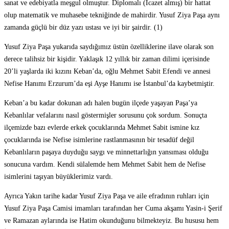
sanat ve edebiyatla meşgul olmuştur. Diplomalı (İcazet almış) bir hattat
olup matematik ve muhasebe tekniğinde de mahirdir. Yusuf Ziya Paşa aynı
zamanda güçlü bir düz yazı ustası ve iyi bir şairdir. (1)
Yusuf Ziya Paşa yukarıda saydığımız üstün özelliklerine ilave olarak son
derece talihsiz bir kişidir. Yaklaşık 12 yıllık bir zaman dilimi içerisinde
20’li yaşlarda iki kızını Keban’da, oğlu Mehmet Sabit Efendi ve annesi
Nefise Hanımı Erzurum’da eşi Ayşe Hanımı ise İstanbul’da kaybetmiştir.
Keban’a bu kadar dokunan adı halen bugün ilçede yaşayan Paşa’ya
Kebanlılar vefalarını nasıl göstermişler sorusunu çok sordum. Sonuçta
ilçemizde bazı evlerde erkek çocuklarında Mehmet Sabit ismine kız
çocuklarında ise Nefise isimlerine rastlanmasının bir tesadüf değil
Kebanlıların paşaya duyduğu saygı ve minnettarlığın yansıması olduğu
sonucuna vardım. Kendi sülalemde hem Mehmet Sabit hem de Nefise
isimlerini taşıyan büyüklerimiz vardı.
Ayrıca Yakın tarihe kadar Yusuf Ziya Paşa ve aile efradının ruhları için
Yusuf Ziya Paşa Camisi imamları tarafından her Cuma akşamı Yasin-i Şerif
ve Ramazan aylarında ise Hatim okunduğunu bilmekteyiz. Bu hususu hem