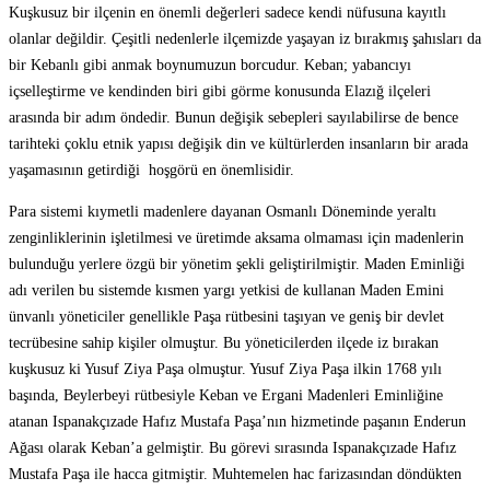
Kuşkusuz bir ilçenin en önemli değerleri sadece kendi nüfusuna kayıtlı
olanlar değildir. Çeşitli nedenlerle ilçemizde yaşayan iz bırakmış şahısları da
bir Kebanlı gibi anmak boynumuzun borcudur. Keban; yabancıyı
içselleştirme ve kendinden biri gibi görme konusunda Elazığ ilçeleri
arasında bir adım öndedir. Bunun değişik sebepleri sayılabilirse de bence
tarihteki çoklu etnik yapısı değişik din ve kültürlerden insanların bir arada
yaşamasının getirdiği hoşgörü en önemlisidir.
Para sistemi kıymetli madenlere dayanan Osmanlı Döneminde yeraltı
zenginliklerinin işletilmesi ve üretimde aksama olmaması için madenlerin
bulunduğu yerlere özgü bir yönetim şekli geliştirilmiştir. Maden Eminliği
adı verilen bu sistemde kısmen yargı yetkisi de kullanan Maden Emini
ünvanlı yöneticiler genellikle Paşa rütbesini taşıyan ve geniş bir devlet
tecrübesine sahip kişiler olmuştur. Bu yöneticilerden ilçede iz bırakan
kuşkusuz ki Yusuf Ziya Paşa olmuştur. Yusuf Ziya Paşa ilkin 1768 yılı
başında, Beylerbeyi rütbesiyle Keban ve Ergani Madenleri Eminliğine
atanan Ispanakçızade Hafız Mustafa Paşa’nın hizmetinde paşanın Enderun
Ağası olarak Keban’a gelmiştir. Bu görevi sırasında Ispanakçızade Hafız
Mustafa Paşa ile hacca gitmiştir. Muhtemelen hac farizasından döndükten