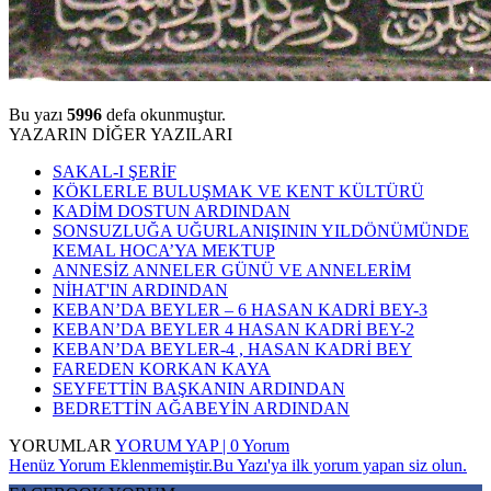
Bu yazı
5996
defa okunmuştur.
YAZARIN DİĞER YAZILARI
SAKAL-I ŞERİF
KÖKLERLE BULUŞMAK VE KENT KÜLTÜRÜ
KADİM DOSTUN ARDINDAN
SONSUZLUĞA UĞURLANIŞININ YILDÖNÜMÜNDE
KEMAL HOCA’YA MEKTUP
ANNESİZ ANNELER GÜNÜ VE ANNELERİM
NİHAT'IN ARDINDAN
KEBAN’DA BEYLER – 6 HASAN KADRİ BEY-3
KEBAN’DA BEYLER 4 HASAN KADRİ BEY-2
KEBAN’DA BEYLER-4 , HASAN KADRİ BEY
FAREDEN KORKAN KAYA
SEYFETTİN BAŞKANIN ARDINDAN
BEDRETTİN AĞABEYİN ARDINDAN
YORUMLAR
YORUM YAP | 0 Yorum
Henüz Yorum Eklenmemiştir.Bu Yazı'ya ilk yorum yapan siz olun.