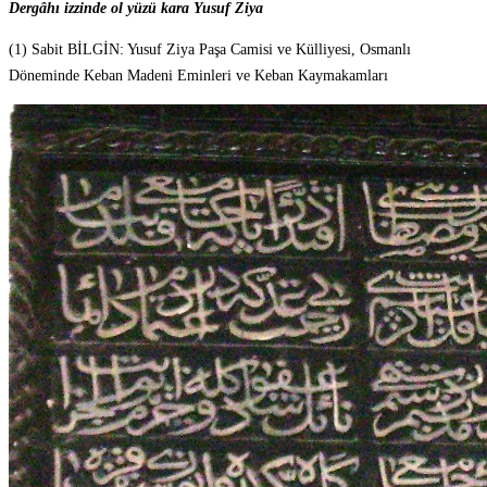
Dergâhı izzinde ol yüzü kara Yusuf Ziya
(1) Sabit BİLGİN: Yusuf Ziya Paşa Camisi ve Külliyesi, Osmanlı
Döneminde Keban Madeni Eminleri ve Keban Kaymakamları