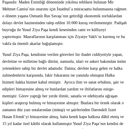
Paşasıdır. Maden Eminliği döneminde yıkılma tehlikesi bulunan Mir
Mehmet Camisi’nin onarımı için İstanbul’a müracaatta bulunmasına rağmen
o dönem yaşana Osmanlı Rus Savaşı’nın getirdiği ekonomik zorluklardan
dolayı devlet hazinesinden talep edilen 10.000 kuruş verilememiştir. Padişah
buyruğu ile Yusuf Ziya Paşa kendi kesesinden cami ve külliyeyi
yaptırmıştır. Masraflarının karşılanması için Ziyaiye Vakfı’nı kurmuş ve bu
vakfa da önemli akarlar bağışlamıştır.
Yusuf Ziya Paşa, kendisine verilen görevleri bir ibadet ciddiyetiyle yapan,
devletine ve milletine bağlı dürüst, namuslu, idari ve askeri bakımdan üstün
yeteneklere sahip bir devlet adamıdır. Daima; devlete karşı gelen ve halka
zulmedenlerin karşısında, fakir fukaranın ise yanında olmuştur.Halka
hizmeti hakka hizmet kabul etmiştir. Ayrıca ilim ve sanat erbabını, şair ve
edipleri himayesine almış ve bunlardan yardım ve iltifatlarını esirge­
memiştir. Görev yaptığı her yerde ilimle, sanatla ve edebiyatla uğraşan
kişileri araştırıp bulmuş ve himayesine almıştır. Bunlara bir örnek olarak o
zamanın düz yazı ustalarından (münşi) ve şairlerinden Darendeli İz­zet
Hasan Efendi’yi himayesine almış, hatta kendi kapu halkına dâhil etmiş ve
15 yıl kadar özel kâtibi olarak kullanmıştır.Yusuf Ziya Paşa’nın kendisi de