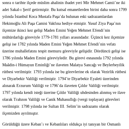
sonra o tarihte ilçede müslim ahalinin ibadet yeri Mir Mehmet Camii’ne iki
adet Sakal-ı Şerif getirmiştir. Bu kutsal emanetlerden birini daha sonra 1799
yılında İstanbul Koca Mustafa Paşa’da bulunan eski sadrazamlardan
Hekimoğlu Ali Paşa Camisi Vakfına hediye etmiştir. Yusuf Ziya Paşa’nın
ilçemize ikinci kez gelişi Maden Emini Yeğen Mehmet Efendi’nin
mühürdarlığı göreviyle 1779-1781 yılları arasındadır. Üçüncü kez ilçemize
gelişi ise 1782 yılında Maden Emini Yeğen Mehmet Efendi’nin vefatı
üzerine muhallefatını tespit memuru göreviyle gelişidir. Dördüncü gelişi ise
1786 yılında Maden Emini göreviyledir. Bu görevi esnasında 1792 yılında
Maâdin-i Hümayun Eminliği’ne ilaveten Malatya Sancağı ve Beylerbeyilik
rütbesi verilmiştir. 1793 yılında ise bu görevlerine ek olarak Vezirlik rütbesi
ve Diyarbekir Valiliği verilmiştir. 1794’te Diyarbekir Eyaleti üzerinden
alınarak Erzurum Valiliği ve 1796’da ilaveten Çıldır Valiliği verilmiştir.
1797 yılında kendi isteği üzerine Çıldır Valiliği uhdesinden alınmış ve ilave
olarak Trabzon Valiliği ve Canik Muhassıllığı (vergi toplayan) görevleri
verilmiştir. 1798 yılında ise Sultan III. Selim’in sadrazamı olarak
ilçemizden ayrılmıştır.
Görüldüğü üzere Keban’ı ve Kebanlıları oldukça iyi tanıyan bir Osmanlı