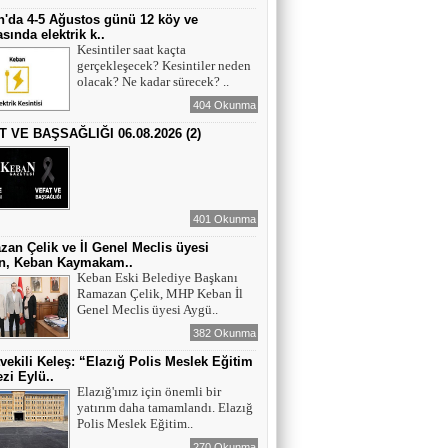
'da 4-5 Ağustos günü 12 köy ve
sında elektrik k..
Kesintiler saat kaçta
gerçekleşecek? Kesintiler neden
olacak? Ne kadar sürecek? ..
404 Okunma
T VE BAŞSAĞLIĞI 06.08.2026 (2)
401 Okunma
an Çelik ve İl Genel Meclis üyesi
n, Keban Kaymakam..
Keban Eski Belediye Başkanı
Ramazan Çelik, MHP Keban İl
Genel Meclis üyesi Aygü..
382 Okunma
tvekili Keleş: “Elazığ Polis Meslek Eğitim
zi Eylü..
Elazığ'ımız için önemli bir
yatırım daha tamamlandı. Elazığ
Polis Meslek Eğitim..
270 Okunma