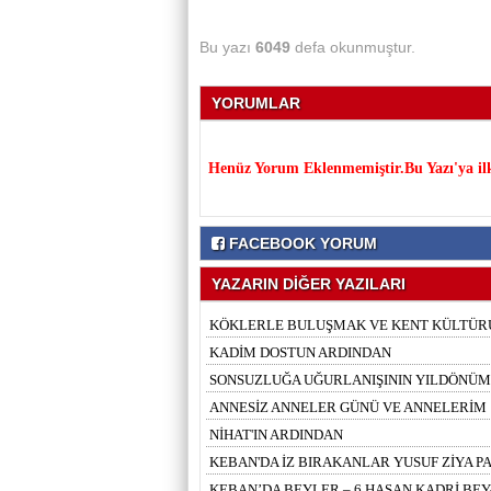
Bu yazı
6049
defa okunmuştur.
YORUMLAR
Henüz Yorum Eklenmemiştir.Bu Yazı'ya il
FACEBOOK YORUM
YAZARIN DİĞER YAZILARI
KÖKLERLE BULUŞMAK VE KENT KÜLTÜR
KADİM DOSTUN ARDINDAN
SONSUZLUĞA UĞURLANIŞININ YILDÖNÜ
ANNESİZ ANNELER GÜNÜ VE ANNELERİM
NİHAT'IN ARDINDAN
KEBAN'DA İZ BIRAKANLAR YUSUF ZİYA P
KEBAN’DA BEYLER – 6 HASAN KADRİ BEY