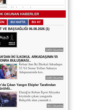
EĞİTİMCİ - ŞAİR : FEVZİ ÖZDEMİR
K OKUNAN HABERLER
EDEP
ÜN
BU HAFTA
BU AY
T VE BAŞSAĞLIĞI 06.08.2026 (1)
ŞAİR : SELAMİ DOLU
ŞİİRLERİN HER SATIRINDA SEN VARSIN
1955 Okunma
N’DAN İKİ İLKOKUL ARKADAŞININ 55
EĞİTİMCİ - YAZAR : MEHMET
SONRA BULUŞMASI..
YILMAZ
Keban’dan İki İlkokul Arkadaşın
HIZIR VE İLYAS: UMUDUN, BEREKETİN
55 Yıl Sonra Yolları Sakarya
VE YENİDEN DOĞUŞUN BULUŞMASI
Adapazarında kes..
1198 Okunma
EĞİTİMCİ - ŞAİR - YAZAR : SÜNDÜS
ARSLAN AKÇA
’da Çıkan Yangın Ekipler Tarafından
ürüldü..
SUÇ SAMUR KÜRK OLSA
Elazığ'ın Keban İlçesi Altıyaka
köyünde çıkan yangında
Bahçelik alan yanarak z..
AZERBAYCANLI GAZETECİ-YAZAR
GUNAY RZAYEVA
921 Okunma