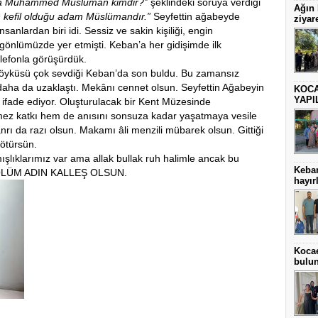
a Muhammed Müslüman kimdir?”
şeklindeki soruya verdiği
Ağın
n kefil olduğu adam Müslümandır.”
Seyfettin ağabeyde
ziyare
sanlardan biri idi. Sessiz ve sakin kişiliği, engin
e gönlümüzde yer etmişti. Keban’a her gidişimde ilk
elefonla görüşürdük.
öyküsü çok sevdiği Keban’da son buldu. Bu zamansız
na daha da uzaklaştı. Mekânı cennet olsun. Seyfettin Ağabeyin
KOCA
YAPI
er ifade ediyor. Oluşturulacak bir Kent Müzesinde
mez katkı hem de anısını sonsuza kadar yaşatmaya vesile
tanrı da razı olsun. Makamı âli menzili mübarek olsun. Gittiği
götürsün.
lıklarımız var ama allak bullak ruh halimle ancak bu
Keba
m ÖLÜM ADIN KALLEŞ OLSUN.
hayırl
Kocae
bulu