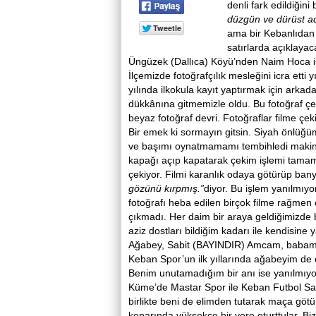
denli fark edildiği
düzgün ve dürüst a
ama bir Kebanlıdan 
satırlarda açıklaya
Üngüzek (Dallıca) Köyü’nden Naim Hoca il
İlçemizde fotoğrafçılık mesleğini icra ett
yılında ilkokula kayıt yaptırmak için ark
dükkânına gitmemizle oldu. Bu fotoğraf çe
beyaz fotoğraf devri. Fotoğraflar filme çek
Bir emek ki sormayın gitsin. Siyah önlü
ve başımı oynatmamamı tembihledi makinan
kapağı açıp kapatarak çekim işlemi tamaml
çekiyor. Filmi karanlık odaya götürüp bany
gözünü kırpmış.”
diyor. Bu işlem yanılmıyo
fotoğrafı heba edilen birçok filme rağmen 
çıkmadı. Her daim bir araya geldiğimizde b
aziz dostları bildiğim kadarı ile kendisin
Ağabey, Sabit (BAYINDIR) Amcam, babam,
Keban Spor’un ilk yıllarında ağabeyim de o
Benim unutamadığım bir anı ise yanılmıy
Küme’de Mastar Spor ile Keban Futbol Sa
birlikte beni de elimden tutarak maça götü
kenarında yüksekçe bir yere oturttular. Bi