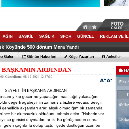
AĞIN
BASKİL
SAĞLIK
SPOR
GÜNCEL
REKLAM VE İ
lık Köyünde 500 dönüm Mera Yandı
o Galeri
Günün Haberleri
Köşe Yazarları
Anketler
 BAŞKANIN ARDINDAN
HA
:00
Güncelleme:
08-12-2024 12:37:00
SEYFETTİN BAŞKANIN ARDINDAN
T
 insanı yıkıp geçer ne yapacağını nasıl ağıt yakacağını
 oldu değerli ağabeyimin zamansız bizlere vedası. Sevgili
09 Haz
enellikle akşamları arar, alışık olmadığım bir zamanda
rünce bir olumsuzluk olduğunu tahmin ettim. “Haberin var
deyince gerisini duymadım artık. Bu görüşmeden sonra
10 Haz
 gelen çağrılarla dolup taştı. İlçede dostluğumuzun bu