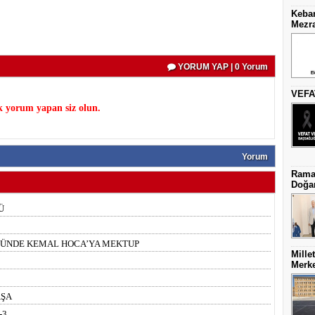
Keban
Mezra
YORUM YAP | 0 Yorum
VEFA
k yorum yapan siz olun.
Yorum
Ramaz
Doğa
Ü
MÜNDE KEMAL HOCA’YA MEKTUP
Mille
Merke
AŞA
-3