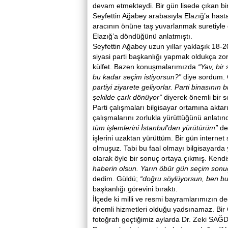
devam etmekteydi. Bir gün lisede çıkan bi
Seyfettin Ağabey arabasıyla Elazığ’a hast
aracının önüne taş yuvarlanmak suretiyle 
Elazığ’a döndüğünü anlatmıştı.
Seyfettin Ağabey uzun yıllar yaklaşık 18-
siyasi parti başkanlığı yapmak oldukça zor 
külfet. Bazen konuşmalarımızda
“Yav, bir
bu kadar seçim istiyorsun?”
diye sordum. C
partiyi ziyarete geliyorlar. Parti binasının
şekilde çark dönüyor”
diyerek önemli bir so
Parti çalışmaları bilgisayar ortamına akta
çalışmalarını zorlukla yürüttüğünü anlatın
tüm işlemlerini İstanbul’dan yürütürüm”
ded
işlerini uzaktan yürüttüm. Bir gün internet 
olmuşuz. Tabi bu faal olmayı bilgisayarda y
olarak öyle bir sonuç ortaya çıkmış. Kend
haberin olsun. Yarın öbür gün seçim sonuçl
dedim. Güldü;
“doğru söylüyorsun, ben 
başkanlığı görevini bıraktı.
İlçede ki milli ve resmi bayramlarımızın de
önemli hizmetleri olduğu yadsınamaz. Bi
fotoğrafı geçtiğimiz aylarda Dr. Zeki SAĞ