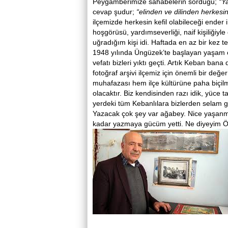
Peygamberimize sahabelerin sorduğu;
“Y
cevap şudur;
“elinden ve dilinden herkesi
ilçemizde herkesin kefil olabileceği ender in
hoşgörüsü, yardımseverliği, naif kişiliğiyl
uğradığım kişi idi. Haftada en az bir kez t
1948 yılında Üngüzek’te başlayan yaşam 
vefatı bizleri yıktı geçti. Artık Keban ba
fotoğraf arşivi ilçemiz için önemli bir değ
muhafazası hem ilçe kültürüne paha biçil
olacaktır. Biz kendisinden razı idik, yüce 
yerdeki tüm Kebanlılara bizlerden selam 
Yazacak çok şey var ağabey. Nice yaşanmış
kadar yazmaya gücüm yetti. Ne diyeyi