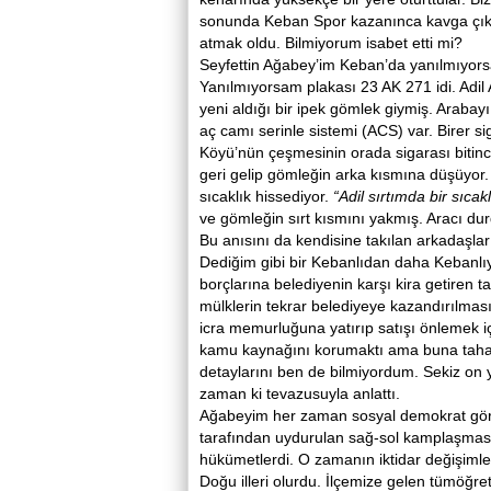
sonunda Keban Spor kazanınca kavga çıkt
atmak oldu. Bilmiyorum isabet etti mi?
Seyfettin Ağabey’im Keban’da yanılmıyorsam
Yanılmıyorsam plakası 23 AK 271 idi. Adil
yeni aldığı bir ipek gömlek giymiş. Arabay
aç camı serinle sistemi (ACS) var. Birer
Köyü’nün çeşmesinin orada sigarası bitince
geri gelip gömleğin arka kısmına düşüyor
sıcaklık hissediyor.
“Adil sırtımda bir sıcakl
ve gömleğin sırt kısmını yakmış. Aracı dur
Bu anısını da kendisine takılan arkadaşları
Dediğim gibi bir Kebanlıdan daha Kebanlıyd
borçlarına belediyenin karşı kira getiren t
mülklerin tekrar belediyeye kazandırılma
icra memurluğuna yatırıp satışı önlemek i
kamu kaynağını korumaktı ama buna taha
detaylarını ben de bilmiyordum. Sekiz on y
zaman ki tevazusuyla anlattı.
Ağabeyim her zaman sosyal demokrat görüşl
tarafından uydurulan sağ-sol kamplaşması
hükümetlerdi. O zamanın iktidar değişimleri
Doğu illeri olurdu. İlçemize gelen tümöğretm