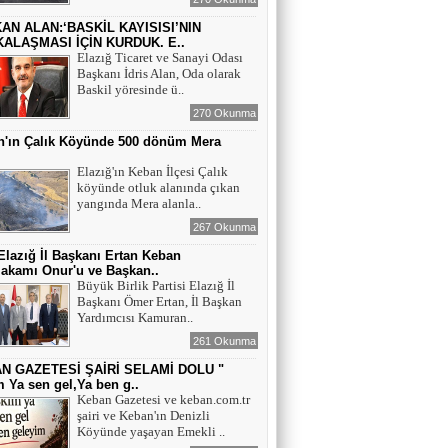
AN ALAN:‘BASKİL KAYISISI’NIN
ALAŞMASI İÇİN KURDUK. E..
Elazığ Ticaret ve Sanayi Odası
Başkanı İdris Alan, Oda olarak
Baskil yöresinde ü..
270 Okunma
n'ın Çalık Köyünde 500 dönüm Mera
ı
Elazığ'ın Keban İlçesi Çalık
köyünde otluk alanında çıkan
yangında Mera alanla..
267 Okunma
lazığ İl Başkanı Ertan Keban
akamı Onur'u ve Başkan..
Büyük Birlik Partisi Elazığ İl
Başkanı Ömer Ertan, İl Başkan
Yardımcısı Kamuran..
261 Okunma
N GAZETESİ ŞAİRİ SELAMİ DOLU "
 Ya sen gel,Ya ben g..
Keban Gazetesi ve keban.com.tr
şairi ve Keban'ın Denizli
Köyünde yaşayan Emekli ..