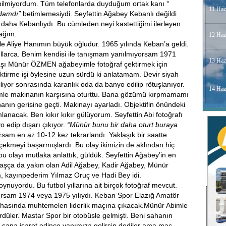
ni bilmiyordum. Tüm telefonlarda duyduğum ortak kanı
“
11 Haz
damdı”
betimlemesiydi. Seyfettin Ağabey Kebanlı değildi
daha Kebanlıydı. Bu cümleden neyi kastettiğimi ilerleyen
cağım.
12 Haz
e Aliye Hanımın büyük oğludur. 1965 yılında Keban’a geldi.
i yıllarca. Benim kendisi ile tanışmam yanılmıyorsam 1971
13 Haz
adaşı Münür ÖZMEN ağabeyimle fotoğraf çektirmek için
ktirme işi öylesine uzun sürdü ki anlatamam. Devir siyah
iliyor sonrasında karanlık oda da banyo edilip rötuşlanıyor.
14 Haz
ğümle makinanın karşısına oturttu. Bana gözümü kırpmamamı
ın gerisine geçti. Makinayı ayarladı. Objektifin önündeki
anacak. Ben kıkır kıkır gülüyorum. Seyfettin Abi fotoğrafı
o edip dışarı çıkıyor.
“Münür bunu bir daha oturt buraya
rsam en az 10-12 kez tekrarlandı. Yaklaşık bir saatte
çekmeyi başarmışlardı. Bu olay ikimizin de aklından hiç
u olayı mutlaka anlattık, güldük. Seyfettin Ağabey’in en
e yaşça da yakın olan Adil Ağabey, Kadir Ağabey, Münür
 kayınpederim Yılmaz Oruç ve Hadi Bey idi.
ynuyordu. Bu futbol yıllarına ait birçok fotoğraf mevcut.
orsam 1974 veya 1975 yılıydı. Keban Spor Elazığ Amatör
hasında muhtemelen liderlik maçına çıkacak.Münür Abimle
rdüler. Mastar Spor bir otobüsle gelmişti. Beni sahanın
z sana işaret edince yanımıza gelirsin dediler ama maç