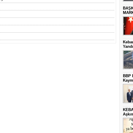
BAŞK
MARK
Keba
Yand
BBP E
Kaym
KEBA
Aşkım