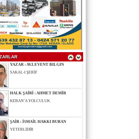
YAZAR : SELAHATTİN YALÇINER
ÇÖKÜNTÜ
YAZAR : AV.LEVENT BİLGİN
SAKAL-I ŞERİF
ZARLAR
HALK ŞAİRİ : AHMET DEMİR
KEBAN’A YOLCULUK
ŞAİR : İSMAİL HAKKI BURAN
YETERLİDİR
EĞİTİMCİ - ŞAİR : MUSTAFA ERGAN
KADIN VAR