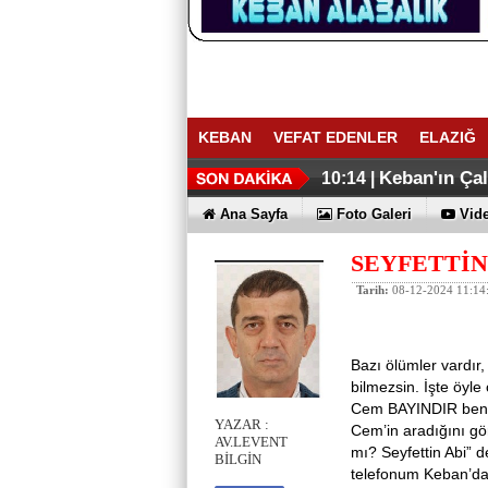
KEBAN
VEFAT EDENLER
ELAZIĞ
Keban'ın Ça
10:14 |
Ana Sayfa
Foto Galeri
Vide
SEYFETTİN
Tarih:
08-12-2024 11:14
Bazı ölümler vardır,
bilmezsin. İşte öyle
Cem BAYINDIR beni g
YAZAR :
Cem’in aradığını gö
AV.LEVENT
mı? Seyfettin Abi” 
BİLGİN
telefonum Keban’dan