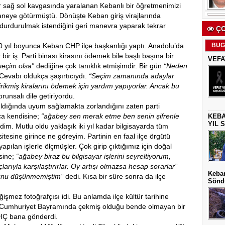
r sağ sol kavgasında yaralanan Kebanlı bir öğretmenimizi
aneye götürmüştü. Dönüşte Keban giriş virajlarında
durdurulmak istendiğini geri manevra yaparak tekrar
ÇO
BUG
20 yıl boyunca Keban CHP ilçe başkanlığı yaptı. Anadolu’da
bir iş. Parti binası kirasını ödemek bile başlı başına bir
VEFA
 seçim olsa”
dediğine çok tanıklık etmişimdir. Bir gün
“Neden
evabı oldukça şaşırtıcıydı.
“Seçim zamanında adaylar
 birikmiş kiralarını ödemek için yardım yapıyorlar. Ancak bu
runsalı dile getiriyordu.
rıldığında uyum sağlamakta zorlandığını zaten parti
ca kendisine;
“ağabey sen merak etme ben senin şifrenle
KEBA
YIL 
im. Mutlu oldu yaklaşık iki yıl kadar bilgisayarda tüm
sitesine girince ne göreyim. Partinin en faal ilçe örgütü
apılan işlerle ölçmüşler. Çok girip çıktığımız için doğal
isine;
“ağabey biraz bu bilgisayar işlerini seyreltiyorum,
arıyla karşılaştırırlar. Oy artışı olmazsa hesap sorarlar”
Keban
bunu düşünmemiştim”
dedi. Kısa bir süre sonra da ilçe
Sönd
ğişmez fotoğrafçısı idi. Bu anlamda ilçe kültür tarihine
r Cumhuriyet Bayramında çekmiş olduğu bende olmayan bir
DIÇ bana gönderdi.