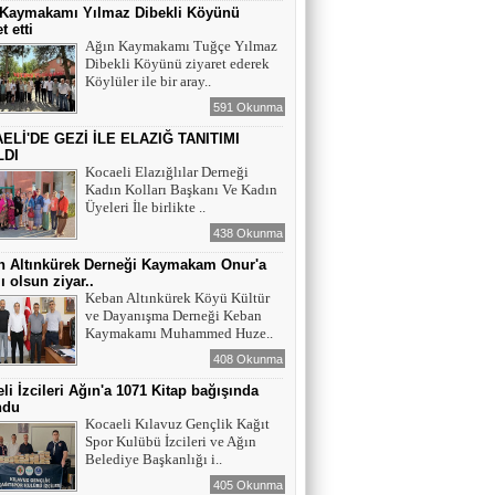
Maral Rahmanzadeh - Azerbaycan'ın İlk
 Kaymakamı Yılmaz Dibekli Köyünü
Profesyonel Kadın Ressamı
t etti
Ağın Kaymakamı Tuğçe Yılmaz
Dibekli Köyünü ziyaret ederek
YAZAR - AV. ALİ DEMİR
Köylüler ile bir aray..
TUTUKLAMA KARARI
591 Okunma
ELİ'DE GEZİ İLE ELAZIĞ TANITIMI
LDI
YAZAR-ŞAİR MİRAÇ DOĞAN
Kocaeli Elazığlılar Derneği
Kadın Kolları Başkanı Ve Kadın
Mavi Işık İnsanları
Üyeleri İle birlikte ..
438 Okunma
n Altınkürek Derneği Kaymakam Onur'a
EĞİTİMCİ-YAZAR TUNER
ı olsun ziyar..
YERLİKAYA
Keban Altınkürek Köyü Kültür
ENGELLİ İNSANLARIN ENGELLİ
ve Dayanışma Derneği Keban
YERİNE FAZLA BAKMAK
Kaymakamı Muhammed Huze..
408 Okunma
EĞİTİMCİ - YAZAR : MİDRAN YOKUŞ
li İzcileri Ağın'a 1071 Kitap bağışında
DİKİLİ TAŞLAR - 8
ndu
Kocaeli Kılavuz Gençlik Kağıt
Spor Kulübü İzcileri ve Ağın
Belediye Başkanlığı i..
405 Okunma