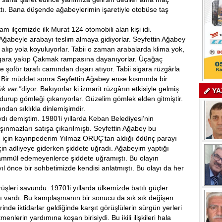
ı. Bana düşende ağabeylerimin işaretiyle otobüse taş
 ilçemizde ilk Murat 124 otomobili alan kişi idi.
 Ağabeyle arabayı teslim almaya gidiyorlar. Seyfettin Ağabey
ı alıp yola koyuluyorlar. Tabii o zaman arabalarda klima yok,
 sigara yakıp Çakmak rampasına dayanıyorlar. Üçağaç
 şoför tarafı camından dışarı atıyor. Tabii sigara rüzgârla
. Bir müddet sonra Seyfettin Ağabey ense kısmında bir
ık var.”
diyor. Bakıyorlar ki izmarit rüzgârın etkisiyle gelmiş
YA
durup gömleği çıkarıyorlar. Güzelim gömlek elden gitmiştir.
ndan sıklıkla dinlemişimdir.
ı demiştim. 1980’li yıllarda Keban Belediyesi’nin
aşınmazları satışa çıkarılmıştı. Seyfettin Ağabey bu
sı için kayınpederim Yılmaz ORUÇ’tan aldığı ödünç parayı
çin adliyeye giderken şiddete uğradı. Ağabeyim yaptığı
mmül edemeyenlerce şiddete uğramıştı. Bu olayın
ıl önce bir sohbetimizde kendisi anlatmıştı. Bu olayı da her
eri savundu. 1970’li yıllarda ülkemizde batılı güçler
 vardı. Bu kamplaşmanın bir sonucu da sık sık değişen
nde iktidarlar geldiğinde karşıt görüşlülerin sürgün yerleri
enlerin yardımına koşan birisiydi. Bu ikili ilişkileri hala