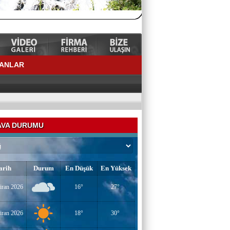
LANLAR
VA DURUMU
arih
Durum
En Düşük
En Yüksek
iran 2026
16°
27°
YAZAR-ŞAİR MİRAÇ DOĞAN
Mavi Işık İnsanları
iran 2026
18°
30°