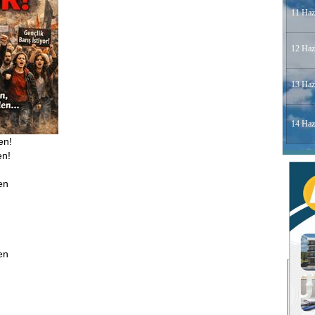
11 Haz
12 Haz
13 Haz
14 Haz
en!
en!
!
en
en