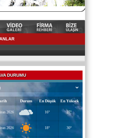
LANLAR
VA DURUMU
arih
Durum
En Düşük
En Yüksek
iran 2026
16°
27°
YAZAR-ŞAİR MİRAÇ DOĞAN
Mavi Işık İnsanları
iran 2026
18°
30°