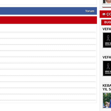
Yorum
ÇO
BUG
VEFA
VEFA
KEBA
YIL 