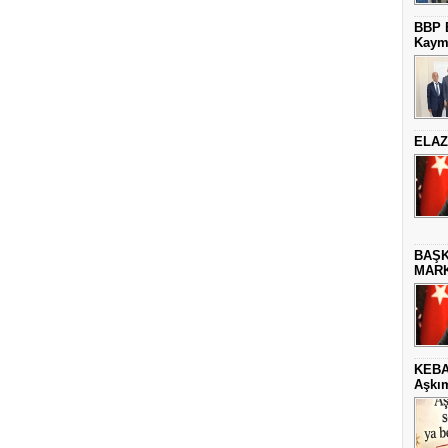
BBP E
Kaym
ELAZ
BAŞK
MARK
KEBA
Aşkım