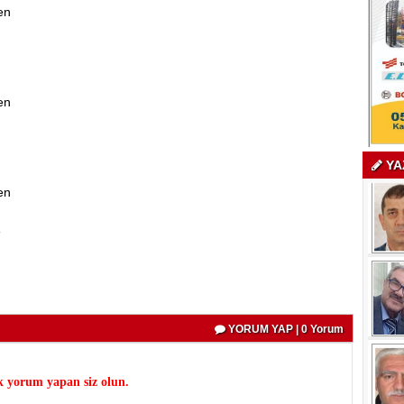
en
en
YA
en
R
YORUM YAP | 0 Yorum
k yorum yapan siz olun.