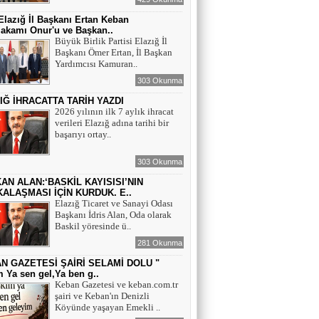
lazığ İl Başkanı Ertan Keban
akamı Onur'u ve Başkan..
Büyük Birlik Partisi Elazığ İl
Başkanı Ömer Ertan, İl Başkan
Yardımcısı Kamuran..
303 Okunma
IĞ İHRACATTA TARİH YAZDI
2026 yılının ilk 7 aylık ihracat
verileri Elazığ adına tarihi bir
başarıyı ortay..
303 Okunma
AN ALAN:‘BASKİL KAYISISI’NIN
ALAŞMASI İÇİN KURDUK. E..
Elazığ Ticaret ve Sanayi Odası
Başkanı İdris Alan, Oda olarak
Baskil yöresinde ü..
281 Okunma
N GAZETESİ ŞAİRİ SELAMİ DOLU "
 Ya sen gel,Ya ben g..
Keban Gazetesi ve keban.com.tr
şairi ve Keban'ın Denizli
Köyünde yaşayan Emekli ..