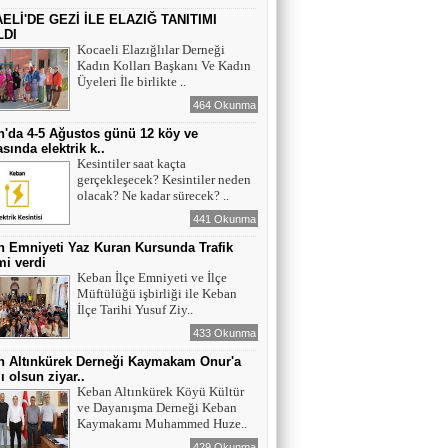
ELİ'DE GEZİ İLE ELAZIĞ TANITIMI
LDI
Kocaeli Elazığlılar Derneği
Kadın Kolları Başkanı Ve Kadın
Üyeleri İle birlikte ..
464 Okunma
'da 4-5 Ağustos günü 12 köy ve
sında elektrik k..
Kesintiler saat kaçta
gerçekleşecek? Kesintiler neden
olacak? Ne kadar sürecek? ..
441 Okunma
 Emniyeti Yaz Kuran Kursunda Trafik
mi verdi
Keban İlçe Emniyeti ve İlçe
Müftülüğü işbirliği ile Keban
İlçe Tarihi Yusuf Ziy..
433 Okunma
n Altınkürek Derneği Kaymakam Onur'a
ı olsun ziyar..
Keban Altınkürek Köyü Kültür
ve Dayanışma Derneği Keban
Kaymakamı Muhammed Huze..
429 Okunma