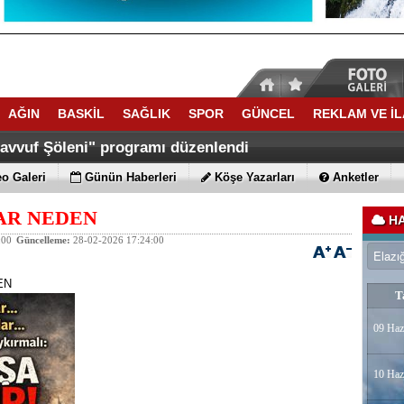
AĞIN
BASKİL
SAĞLIK
SPOR
GÜNCEL
REKLAM VE İ
savvuf Şöleni" programı düzenlendi
o Galeri
Günün Haberleri
Köşe Yazarları
Anketler
AR NEDEN
HA
:00
Güncelleme:
28-02-2026 17:24:00
EN
T
09 Haz
10 Haz