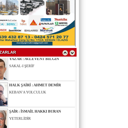
YAZAR : SELAHATTİN YALÇINER
ÇÖKÜNTÜ
YAZAR : AV.LEVENT BİLGİN
SAKAL-I ŞERİF
ZARLAR
HALK ŞAİRİ : AHMET DEMİR
KEBAN’A YOLCULUK
ŞAİR : İSMAİL HAKKI BURAN
YETERLİDİR
EĞİTİMCİ - ŞAİR : MUSTAFA ERGAN
KADIN VAR