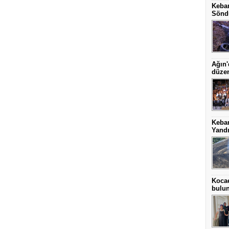
Keban
Sönd
Ağın'
düze
Keba
Yand
Kocae
bulu