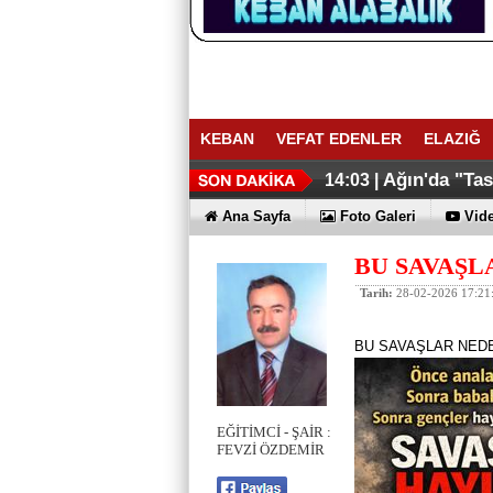
KEBAN
VEFAT EDENLER
ELAZIĞ
Ağın'da "Ta
14:03 |
Ana Sayfa
Foto Galeri
Vide
BU SAVAŞL
Tarih:
28-02-2026 17:21
BU SAVAŞLAR NED
EĞİTİMCİ - ŞAİR :
FEVZİ ÖZDEMİR