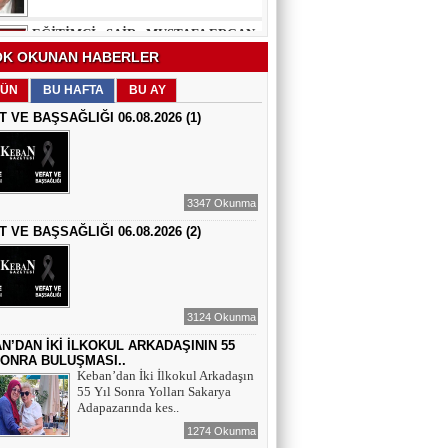
EĞİTİMCİ - ŞAİR : FEVZİ ÖZDEMİR
K OKUNAN HABERLER
EDEP
ÜN
BU HAFTA
BU AY
T VE BAŞSAĞLIĞI 06.08.2026 (1)
ŞAİR : SELAMİ DOLU
ŞİİRLERİN HER SATIRINDA SEN VARSIN
3347 Okunma
T VE BAŞSAĞLIĞI 06.08.2026 (2)
EĞİTİMCİ - YAZAR : MEHMET
YILMAZ
HIZIR VE İLYAS: UMUDUN, BEREKETİN
VE YENİDEN DOĞUŞUN BULUŞMASI
3124 Okunma
EĞİTİMCİ - ŞAİR - YAZAR : SÜNDÜS
ARSLAN AKÇA
N’DAN İKİ İLKOKUL ARKADAŞININ 55
SONRA BULUŞMASI..
SUÇ SAMUR KÜRK OLSA
Keban’dan İki İlkokul Arkadaşın
55 Yıl Sonra Yolları Sakarya
Adapazarında kes..
AZERBAYCANLI GAZETECİ-YAZAR
GUNAY RZAYEVA
1274 Okunma