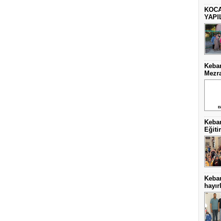
KOCA
YAPI
Keban
Mezra
Keban
Eğiti
Keba
hayırl