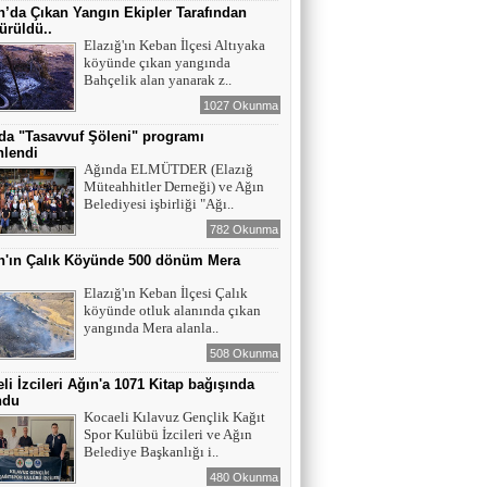
Maral Rahmanzadeh - Azerbaycan'ın İlk
’da Çıkan Yangın Ekipler Tarafından
Profesyonel Kadın Ressamı
ürüldü..
Elazığ'ın Keban İlçesi Altıyaka
köyünde çıkan yangında
YAZAR - AV. ALİ DEMİR
Bahçelik alan yanarak z..
TUTUKLAMA KARARI
1027 Okunma
da "Tasavvuf Şöleni" programı
nlendi
YAZAR-ŞAİR MİRAÇ DOĞAN
Ağında ELMÜTDER (Elazığ
Müteahhitler Derneği) ve Ağın
Mavi Işık İnsanları
Belediyesi işbirliği "Ağı..
782 Okunma
n'ın Çalık Köyünde 500 dönüm Mera
EĞİTİMCİ-YAZAR TUNER
ı
YERLİKAYA
Elazığ'ın Keban İlçesi Çalık
ENGELLİ İNSANLARIN ENGELLİ
köyünde otluk alanında çıkan
YERİNE FAZLA BAKMAK
yangında Mera alanla..
508 Okunma
EĞİTİMCİ - YAZAR : MİDRAN YOKUŞ
li İzcileri Ağın'a 1071 Kitap bağışında
DİKİLİ TAŞLAR - 8
ndu
Kocaeli Kılavuz Gençlik Kağıt
Spor Kulübü İzcileri ve Ağın
Belediye Başkanlığı i..
480 Okunma