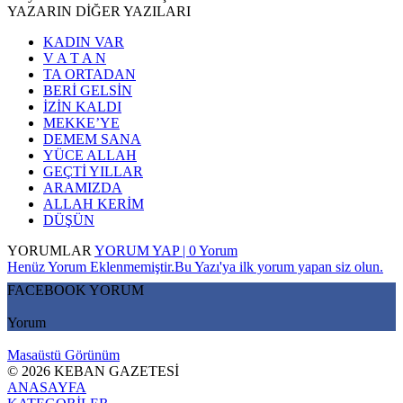
YAZARIN DİĞER YAZILARI
KADIN VAR
V A T A N
TA ORTADAN
BERİ GELSİN
İZİN KALDI
MEKKE’YE
DEMEM SANA
YÜCE ALLAH
GEÇTİ YILLAR
ARAMIZDA
ALLAH KERİM
DÜŞÜN
YORUMLAR
YORUM YAP | 0 Yorum
Henüz Yorum Eklenmemiştir.Bu Yazı'ya ilk yorum yapan siz olun.
FACEBOOK YORUM
Yorum
Masaüstü Görünüm
© 2026 KEBAN GAZETESİ
ANASAYFA