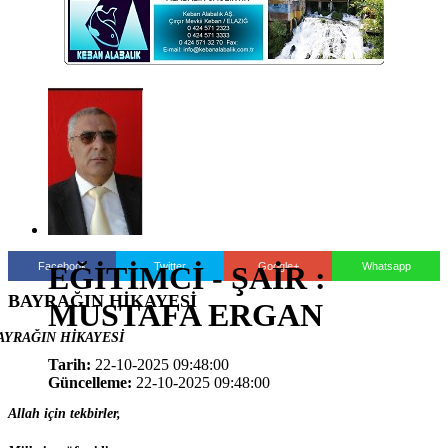
Facebook
Twitter
Google+
Whatsapp
EĞİTİMCİ - ŞAİR :
BAYRAĞIN HİKAYESİ
MUSTAFA ERGAN
AYRAĞIN HİKAYESİ
Tarih:
22-10-2025 09:48:00
Güncelleme:
22-10-2025 09:48:00
Allah için tekbirler,