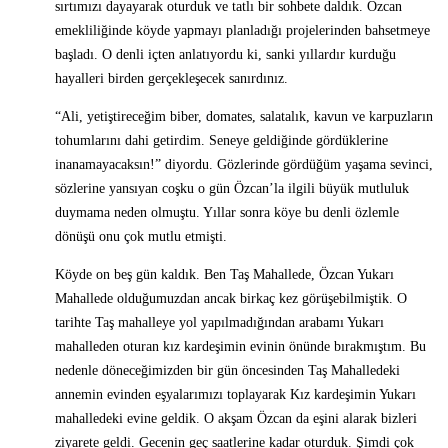
sırtımızı dayayarak oturduk ve tatlı bir sohbete daldık. Özcan
emekliliğinde köyde yapmayı planladığı projelerinden bahsetmeye
başladı. O denli içten anlatıyordu ki, sanki yıllardır kurduğu
hayalleri birden gerçekleşecek sanırdınız.
“Ali, yetiştireceğim biber, domates, salatalık, kavun ve karpuzların
tohumlarını dahi getirdim. Seneye geldiğinde gördüklerine
inanamayacaksın!” diyordu. Gözlerinde gördüğüm yaşama sevinci,
sözlerine yansıyan coşku o gün Özcan’la ilgili büyük mutluluk
duymama neden olmuştu. Yıllar sonra köye bu denli özlemle
dönüşü onu çok mutlu etmişti.
Köyde on beş gün kaldık. Ben Taş Mahallede, Özcan Yukarı
Mahallede olduğumuzdan ancak birkaç kez görüşebilmiştik. O
tarihte Taş mahalleye yol yapılmadığından arabamı Yukarı
mahalleden oturan kız kardeşimin evinin önünde bırakmıştım. Bu
nedenle döneceğimizden bir gün öncesinden Taş Mahalledeki
annemin evinden eşyalarımızı toplayarak Kız kardeşimin Yukarı
mahalledeki evine geldik. O akşam Özcan da eşini alarak bizleri
ziyarete geldi. Gecenin geç saatlerine kadar oturduk. Şimdi çok