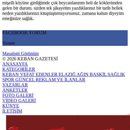
mişelli köyüne girdiğimde çok heycanlanırım beli de köklerimden
gelen bir durum. sizden tek şikayetim yazdıklarınız bir tarih bellek
neden yazdıklarınızı kitaplaştırmıyorsunuz. zamana kalsın diyeyim
emeğinize sağlık.
FACEBOOK YORUM
Yorum
Masaüstü Görünüm
© 2026 KEBAN GAZETESİ
ANASAYFA
KATEGORİLER
KEBAN
VEFAT EDENLER
ELAZIĞ
AĞIN
BASKİL
SAĞLIK
SPOR
GÜNCEL
REKLAM VE İLANLAR
YAZARLAR
ANKETLER
FOTO GALERİ
VİDEO GALERİ
KÜNYE
İLETİŞİM