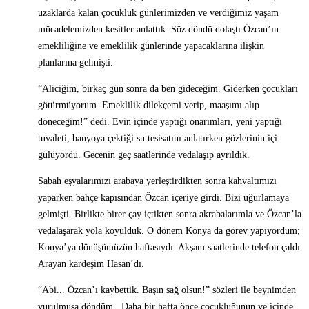
uzaklarda kalan çocukluk günlerimizden ve verdiğimiz yaşam
mücadelemizden kesitler anlattık. Söz döndü dolaştı Özcan’ın
emekliliğine ve emeklilik günlerinde yapacaklarına ilişkin
planlarına gelmişti.
“Aliciğim, birkaç gün sonra da ben gideceğim. Giderken çocukları
götürmüyorum. Emeklilik dilekçemi verip, maaşımı alıp
döneceğim!” dedi. Evin içinde yaptığı onarımları, yeni yaptığı
tuvaleti, banyoya çektiği su tesisatını anlatırken gözlerinin içi
gülüyordu. Gecenin geç saatlerinde vedalaşıp ayrıldık.
Sabah eşyalarımızı arabaya yerleştirdikten sonra kahvaltımızı
yaparken bahçe kapısından Özcan içeriye girdi. Bizi uğurlamaya
gelmişti. Birlikte birer çay içtikten sonra akrabalarımla ve Özcan’la
vedalaşarak yola koyulduk. O dönem Konya da görev yapıyordum;
Konya’ya dönüşümüzün haftasıydı. Akşam saatlerinde telefon çaldı.
Arayan kardeşim Hasan’dı.
“Abi... Özcan’ı kaybettik. Başın sağ olsun!” sözleri ile beynimden
vurulmuşa döndüm. Daha bir hafta önce çocukluğunun ve içinde