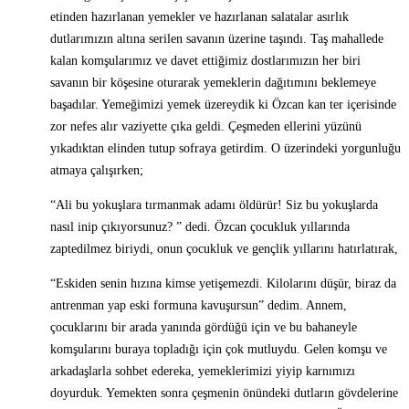
etinden hazırlanan yemekler ve hazırlanan salatalar asırlık
dutlarımızın altına serilen savanın üzerine taşındı. Taş mahallede
kalan komşularımız ve davet ettiğimiz dostlarımızın her biri
savanın bir köşesine oturarak yemeklerin dağıtımını beklemeye
başadılar. Yemeğimizi yemek üzereydik ki Özcan kan ter içerisinde
zor nefes alır vaziyette çıka geldi. Çeşmeden ellerini yüzünü
yıkadıktan elinden tutup sofraya getirdim. O üzerindeki yorgunluğu
atmaya çalışırken;
“Ali bu yokuşlara tırmanmak adamı öldürür! Siz bu yokuşlarda
nasıl inip çıkıyorsunuz? ” dedi. Özcan çocukluk yıllarında
zaptedilmez biriydi, onun çocukluk ve gençlik yıllarını hatırlatırak,
“Eskiden senin hızına kimse yetişemezdi. Kilolarını düşür, biraz da
antrenman yap eski formuna kavuşursun” dedim. Annem,
çocuklarını bir arada yanında gördüğü için ve bu bahaneyle
komşularını buraya topladığı için çok mutluydu. Gelen komşu ve
arkadaşlarla sohbet edereka, yemeklerimizi yiyip karnımızı
doyurduk. Yemekten sonra çeşmenin önündeki dutların gövdelerine