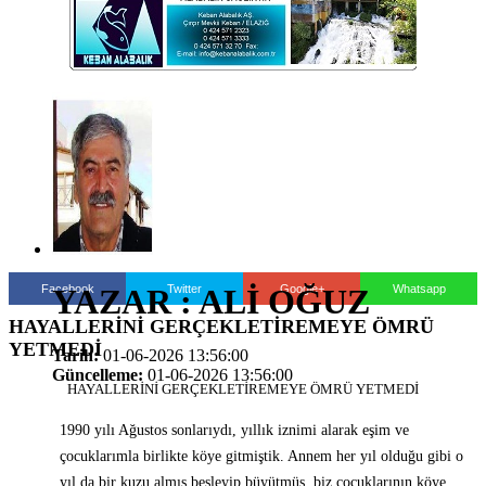
Facebook
Twitter
Google+
Whatsapp
YAZAR : ALİ OĞUZ
HAYALLERİNİ GERÇEKLETİREMEYE ÖMRÜ
YETMEDİ
Tarih:
01-06-2026 13:56:00
Güncelleme:
01-06-2026 13:56:00
HAYALLERİNİ GERÇEKLETİREMEYE ÖMRÜ YETMEDİ
1990 yılı Ağustos sonlarıydı, yıllık iznimi alarak eşim ve
çocuklarımla birlikte köye gitmiştik. Annem her yıl olduğu gibi o
yıl da bir kuzu almış besleyip büyütmüş, biz çocuklarının köye