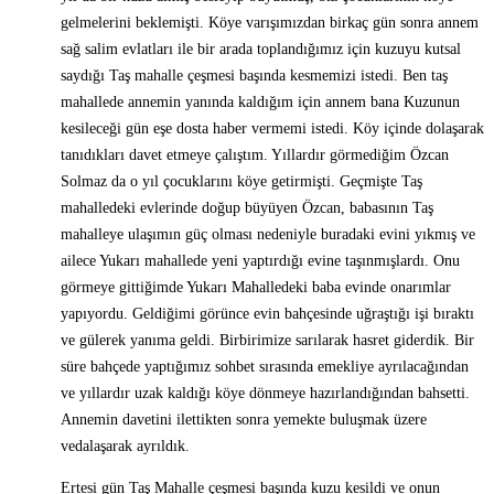
gelmelerini beklemişti. Köye varışımızdan birkaç gün sonra annem
sağ salim evlatları ile bir arada toplandığımız için kuzuyu kutsal
saydığı Taş mahalle çeşmesi başında kesmemizi istedi. Ben taş
mahallede annemin yanında kaldığım için annem bana Kuzunun
kesileceği gün eşe dosta haber vermemi istedi. Köy içinde dolaşarak
tanıdıkları davet etmeye çalıştım. Yıllardır görmediğim Özcan
Solmaz da o yıl çocuklarını köye getirmişti. Geçmişte Taş
mahalledeki evlerinde doğup büyüyen Özcan, babasının Taş
mahalleye ulaşımın güç olması nedeniyle buradaki evini yıkmış ve
ailece Yukarı mahallede yeni yaptırdığı evine taşınmışlardı. Onu
görmeye gittiğimde Yukarı Mahalledeki baba evinde onarımlar
yapıyordu. Geldiğimi görünce evin bahçesinde uğraştığı işi bıraktı
ve gülerek yanıma geldi. Birbirimize sarılarak hasret giderdik. Bir
süre bahçede yaptığımız sohbet sırasında emekliye ayrılacağından
ve yıllardır uzak kaldığı köye dönmeye hazırlandığından bahsetti.
Annemin davetini ilettikten sonra yemekte buluşmak üzere
vedalaşarak ayrıldık.
Ertesi gün Taş Mahalle çeşmesi başında kuzu kesildi ve onun