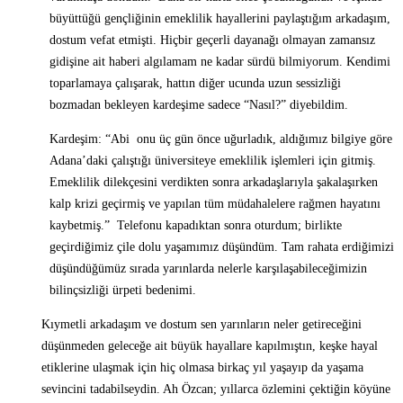
büyüttüğü gençliğinin emeklilik hayallerini paylaştığım arkadaşım,
dostum vefat etmişti. Hiçbir geçerli dayanağı olmayan zamansız
gidişine ait haberi algılamam ne kadar sürdü bilmiyorum. Kendimi
toparlamaya çalışarak, hattın diğer ucunda uzun sessizliği
bozmadan bekleyen kardeşime sadece “Nasıl?” diyebildim.
Kardeşim: “Abi onu üç gün önce uğurladık, aldığımız bilgiye göre
Adana’daki çalıştığı üniversiteye emeklilik işlemleri için gitmiş.
Emeklilik dilekçesini verdikten sonra arkadaşlarıyla şakalaşırken
kalp krizi geçirmiş ve yapılan tüm müdahalelere rağmen hayatını
kaybetmiş.” Telefonu kapadıktan sonra oturdum; birlikte
geçirdiğimiz çile dolu yaşamımız düşündüm. Tam rahata erdiğimizi
düşündüğümüz sırada yarınlarda nelerle karşılaşabileceğimizin
bilinçsizliği ürpeti bedenimi.
Kıymetli arkadaşım ve dostum sen yarınların neler getireceğini
düşünmeden geleceğe ait büyük hayallare kapılmıştın, keşke hayal
etiklerine ulaşmak için hiç olmasa birkaç yıl yaşayıp da yaşama
sevincini tadabilseydin. Ah Özcan; yıllarca özlemini çektiğin köyüne