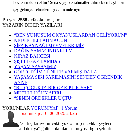
böyle mi dönecektin? Sena saygı ve rahmatler dilimekten başka bir
şey gelmiyor elimden, ışıklar içinde uyu.
Bu yazı
2558
defa okunmuştur.
YAZARIN DİĞER YAZILARI
“BEN YUNUSUM OKYANUSLARDAN GELİYORUM”
KEDİ ETİLİ LAHMACUN
ŞİFA KAYNAĞI MEYVELERİMİZ
DAĞIN YAMACINDAKİ EV
KİRAZ BAHÇESİ
ŞİŞELİ GAZ LAMBASI
YAŞAM SAVAŞIMIZ
GÖRECEĞİM GÜNLER VARMIŞ DAHA
YAŞAMA SIKI SARILMASINI SENDEN ÖĞRENDİK
ANNE
“BU ÇOCUKTA BİR GARİPLİK VAR”
MUTLULUĞUN SIRRI
“SENİN ÖRDEKLER UÇTU”
YORUMLAR
YORUM YAP | 1 Yorum
ibrahim alp / 01-06-2026 23:26
"ah hiç kimsenin vakti yok oturup incelikli şeyleri
anlatmaya" gülten akından senin yaşadığın şehirden.