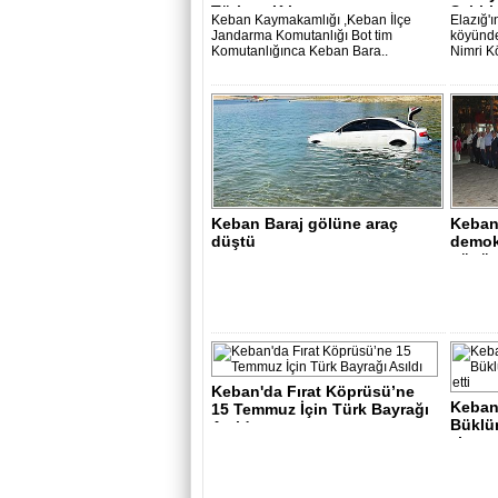
Türk ve Kıbrıs ..
Şehitl
Keban Kaymakamlığı ,Keban İlçe
Elazığ'ı
Jandarma Komutanlığı Bot tim
köyünde
Komutanlığınca Keban Bara..
Nimri K
Keban Baraj gölüne araç
Keban
düştü
demokr
günü 
Keban'da Fırat Köprüsü’ne
Keban
15 Temmuz İçin Türk Bayrağı
Büklü
Asıldı..
ziyaret