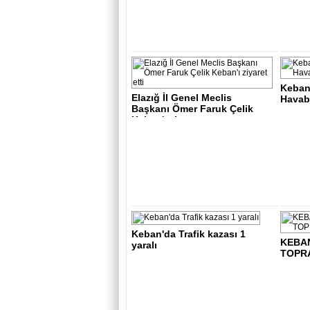
Keban
Elazığ İl Genel Meclis
Havabu
Başkanı Ömer Faruk Çelik
Keban'ı ziya..
Keban'da Trafik kazası 1
KEBA
yaralı
TOPR