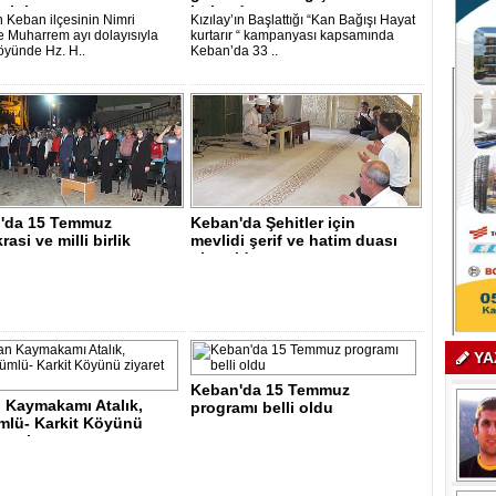
erini anma..
bulundu..
n Keban ilçesinin Nimri
Kızılay’ın Başlattığı “Kan Bağışı Hayat
 Muharrem ayı dolayısıyla
kurtarır “ kampanyası kapsamında
öyünde Hz. H..
Keban’da 33 ..
'da 15 Temmuz
Keban'da Şehitler için
asi ve milli birlik
mevlidi şerif ve hatim duası
gece prog..
okutuldu..
YA
Keban'da 15 Temmuz
 Kaymakamı Atalık,
programı belli oldu
mlü- Karkit Köyünü
 etti..