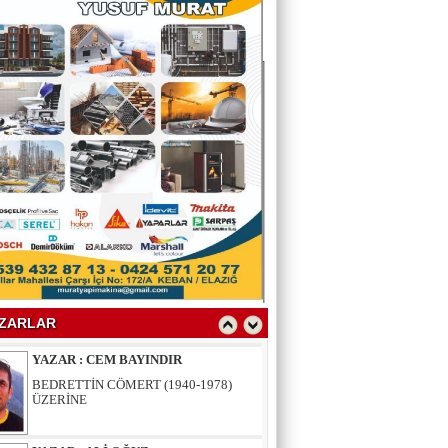
EĞİTİMCİ-YAZAR TUNER
YERLİKAYA
ENGELLİ İNSANLARIN ENGELLİ
YERİNE FAZLA BAKMAK
EĞİTİMCİ - YAZAR : MİDRAN YOKUŞ
DİKİLİ TAŞLAR - 8
EĞİTİMCİ - YAZAR : PROF.DR.
RAMAZAN DEMİR
Gazi Paşa’nın Açtığı Yolda Dünya
Şampiyonluğu
YAZAR : CEM BAYINDIR
BEDRETTİN CÖMERT (1940-1978)
ZARLAR
ÜZERİNE
YAZAR : ALİ OĞUZ
“BEN YUNUSUM OKYANUSLARDAN
GELİYORUM”