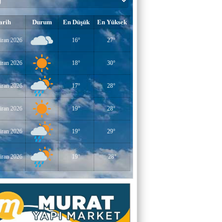
arih
Durum
En Düşük
En Yüksek
iran 2026
16°
27°
iran 2026
18°
30°
iran 2026
17°
28°
iran 2026
19°
28°
iran 2026
19°
29°
iran 2026
19°
28°
YAZAR-ŞAİR MİRAÇ DOĞAN
Mavi Işık İnsanları