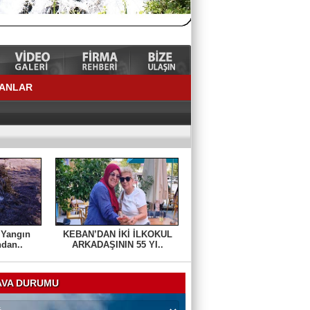
LANLAR
 Yangın
KEBAN’DAN İKİ İLKOKUL
ndan..
ARKADAŞININ 55 YI..
VA DURUMU