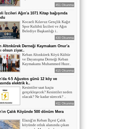
Profesyonel Kadın Ressamı
451 Okunma
li İzcileri Ağın'a 1071 Kitap bağışında
YAZAR - AV. ALİ DEMİR
ndu
Kocaeli Kılavuz Gençlik Kağıt
TUTUKLAMA KARARI
Spor Kulübü İzcileri ve Ağın
Belediye Başkanlığı i..
430 Okunma
YAZAR-ŞAİR MİRAÇ DOĞAN
n Altınkürek Derneği Kaymakam Onur'a
Mavi Işık İnsanları
ı olsun ziyar..
Keban Altınkürek Köyü Kültür
ve Dayanışma Derneği Keban
Kaymakamı Muhammed Huze..
EĞİTİMCİ-YAZAR TUNER
415 Okunma
YERLİKAYA
'da 4-5 Ağustos günü 12 köy ve
ENGELLİ İNSANLARIN ENGELLİ
sında elektrik k..
YERİNE FAZLA BAKMAK
Kesintiler saat kaçta
gerçekleşecek? Kesintiler neden
EĞİTİMCİ - YAZAR : MİDRAN YOKUŞ
olacak? Ne kadar sürecek? ..
DİKİLİ TAŞLAR - 8
411 Okunma
n'ın Çalık Köyünde 500 dönüm Mera
ı
Elazığ'ın Keban İlçesi Çalık
köyünde otluk alanında çıkan