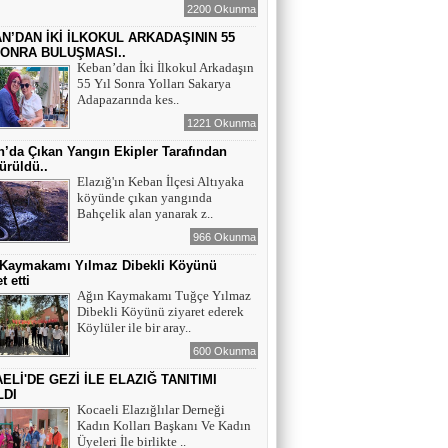
2200 Okunma
N’DAN İKİ İLKOKUL ARKADAŞININ 55
EĞİTİMCİ - ŞAİR : FEVZİ ÖZDEMİR
SONRA BULUŞMASI..
EDEP
Keban’dan İki İlkokul Arkadaşın
55 Yıl Sonra Yolları Sakarya
Adapazarında kes..
1221 Okunma
ŞAİR : SELAMİ DOLU
’da Çıkan Yangın Ekipler Tarafından
ŞİİRLERİN HER SATIRINDA SEN VARSIN
ürüldü..
Elazığ'ın Keban İlçesi Altıyaka
köyünde çıkan yangında
Bahçelik alan yanarak z..
EĞİTİMCİ - YAZAR : MEHMET
966 Okunma
YILMAZ
HIZIR VE İLYAS: UMUDUN, BEREKETİN
 Kaymakamı Yılmaz Dibekli Köyünü
VE YENİDEN DOĞUŞUN BULUŞMASI
t etti
Ağın Kaymakamı Tuğçe Yılmaz
Dibekli Köyünü ziyaret ederek
EĞİTİMCİ - ŞAİR - YAZAR : SÜNDÜS
Köylüler ile bir aray..
ARSLAN AKÇA
600 Okunma
SUÇ SAMUR KÜRK OLSA
ELİ'DE GEZİ İLE ELAZIĞ TANITIMI
LDI
AZERBAYCANLI GAZETECİ-YAZAR
Kocaeli Elazığlılar Derneği
GUNAY RZAYEVA
Kadın Kolları Başkanı Ve Kadın
Üyeleri İle birlikte ..
Maral Rahmanzadeh - Azerbaycan'ın İlk