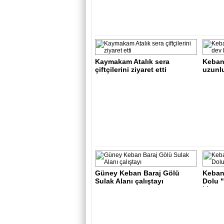
Kaymakam Atalık sera
Keban
çiftçilerini ziyaret etti
uzunl
turnas
Güney Keban Baraj Gölü
Keban 
Sulak Alanı çalıştayı
Dolu "
kita..