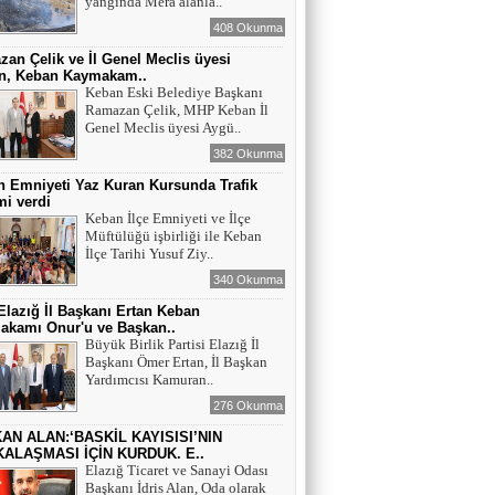
yangında Mera alanla..
408 Okunma
an Çelik ve İl Genel Meclis üyesi
n, Keban Kaymakam..
Keban Eski Belediye Başkanı
Ramazan Çelik, MHP Keban İl
Genel Meclis üyesi Aygü..
382 Okunma
 Emniyeti Yaz Kuran Kursunda Trafik
mi verdi
Keban İlçe Emniyeti ve İlçe
Müftülüğü işbirliği ile Keban
İlçe Tarihi Yusuf Ziy..
340 Okunma
lazığ İl Başkanı Ertan Keban
akamı Onur'u ve Başkan..
Büyük Birlik Partisi Elazığ İl
Başkanı Ömer Ertan, İl Başkan
Yardımcısı Kamuran..
276 Okunma
AN ALAN:‘BASKİL KAYISISI’NIN
ALAŞMASI İÇİN KURDUK. E..
Elazığ Ticaret ve Sanayi Odası
Başkanı İdris Alan, Oda olarak