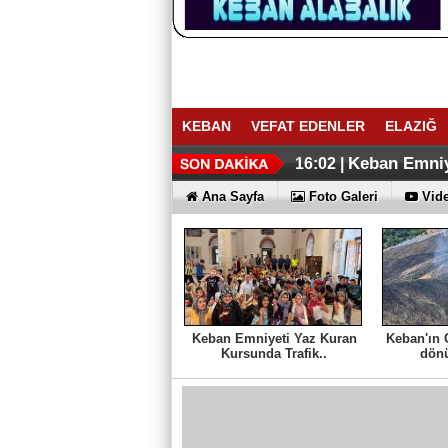
KEBAN
VEFAT EDENLER
ELAZIĞ
ELAZIĞ İHR
16:27 |
Keban Emniye
16:02 |
Keban'ın Ça
10:14 |
Ana Sayfa
Foto Galeri
Vide
Keban Emniyeti Yaz Kuran
Keban'ın 
Kursunda Trafik..
dönü