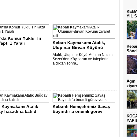
KEBA
YIL 
'da Kömür Yüklü Tır
Keban Kaymakamı Atalık,
aptı 1 Yaralı
Keban
Ulupınar-Birvan Köyünü
Sönd
ziyaret etti..
Atalık, Ulupınar Köyü Muhtarı Nazım
Sezer'den Köy sorun ve taleplerini
aldıktan sonra..
Ağın
ziyare
 Kaymakamı Atalık
Kebanlı Hemşehrimiz Savaş
y hasadına katıldı
Bayındır’a önemli görev
KOCA
verildi..
YAPI