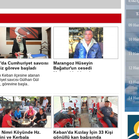
T
09 Haz
10 Haz
11 Haz
'da Cumhuriyet savcısı
Marangoz Hüseyin
iz göreve başladı
Bağatur'un cesedi
12 Haz
Malatya'da bir evin teme..
ın Keban ilçesine atanan
yet savcısı Gülhan Gül
13 Haz
, görevine başla..
14 Haz
 Nimri Köyünde Hz.
Keban'da Kızılay İçin 33 Kişi
ni ve Kerbala
gönüllü kan bağışında