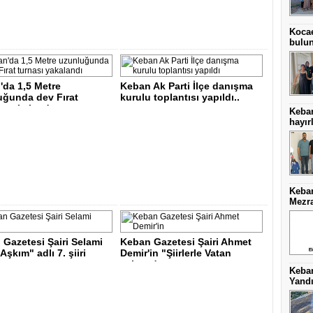
Kocae
bulu
'da 1,5 Metre
Keban Ak Parti İlçe danışma
uğunda dev Fırat
kurulu toplantısı yapıldı..
ı yakalandı..
Keba
hayırl
Keban
Mezra
Gazetesi Şairi Selami
Keban Gazetesi Şairi Ahmet
Aşkım" adlı 7. şiiri
Demir'in "Şiirlerle Vatan
aşkım d..
Keba
Yand