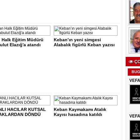
 Halk Eğitim Müdürü
Keban’ın yeni simgesi
lut Elazığ'a atandı
Alabalık figürlü Keban yazısı
ÇO
BUG
VEFA
NLI HACILAR KUTSAL
Keban Kaymakamı Atalık
AKLARDAN DÖNDÜ
Kayısı hasadına katıldı
VEFA