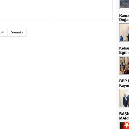
Ramaz
Doğa
54
Sonraki
Keban
Eğiti
BBP E
Kaym
BAŞK
MARK