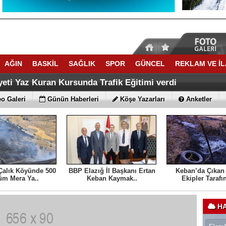
AĞIN
BASKİL
SAĞLIK
SPOR
GÜNCEL
REKLAM VE İ
ACATTA TARİH YAZDI
ti Yaz Kuran Kursunda Trafik Eğitimi verdi
lık Köyünde 500 dönüm Mera Yandı
o Galeri
Günün Haberleri
Köşe Yazarları
Anketler
Çalık Köyünde 500
BBP Elazığ İl Başkanı Ertan
Keban’da Çıkan
m Mera Ya..
Keban Kaymak..
Ekipler Tarafı
HA