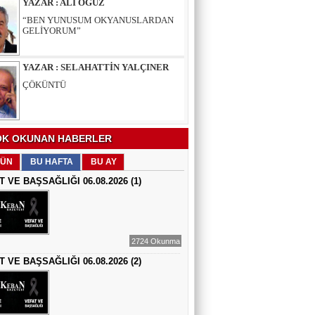
YAZAR : SELAHATTİN YALÇINER
ÇÖKÜNTÜ
YAZAR : AV.LEVENT BİLGİN
SAKAL-I ŞERİF
K OKUNAN HABERLER
HALK ŞAİRİ : AHMET DEMİR
ÜN
BU HAFTA
BU AY
KEBAN’A YOLCULUK
T VE BAŞSAĞLIĞI 06.08.2026 (1)
ŞAİR : İSMAİL HAKKI BURAN
YETERLİDİR
2724 Okunma
T VE BAŞSAĞLIĞI 06.08.2026 (2)
EĞİTİMCİ - ŞAİR : MUSTAFA ERGAN
KADIN VAR