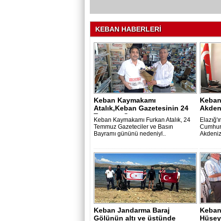
KEBAN HABERLERİ
Keban Kaymakamı
Keban
Atalık,Keban Gazetesinin 24
Akden
Temmuz Gazetec..
Keban Kaymakamı Furkan Atalık, 24
Elazığ'
Temmuz Gazeteciler ve Basın
Cumhuri
Bayramı gününü nedeniyl..
Akdeniz
Keban Jandarma Baraj
Keban
Gölünün altı ve üstünde
Hüseyi