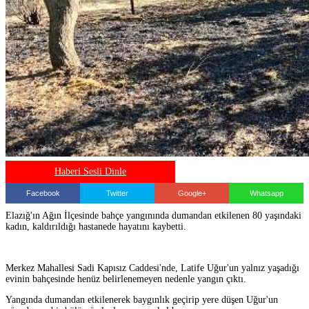
Haberi Sesli Dinle
Facebook
Twitter
Google+
Whatsapp
Elazığ'ın Ağın İlçesinde bahçe yangınında dumandan etkilenen 80 yaşındaki
kadın, kaldırıldığı hastanede hayatını kaybetti.
Merkez Mahallesi Sadi Kapısız Caddesi'nde, Latife Uğur'un yalnız yaşadığı
evinin bahçesinde henüz belirlenemeyen nedenle yangın çıktı.
Yangında dumandan etkilenerek baygınlık geçirip yere düşen Uğur'un