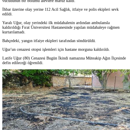
vücudunun bir bölümü alevlere maruz kaldı.
İhbar üzerine olay yerine 112 Acil Sağlık, itfaiye ve polis ekipleri sevk
edildi.
Yaralı Uğur, olay yerindeki ilk müdahalenin ardından ambulansla
kaldırıldığı Fırat Üniversitesi Hastanesinde yapılan müdahaleye rağmen
kurtarılamadı.
Bahçedeki, yangın itfaiye ekipleri tarafından söndürüldü.
Uğur'un cenazesi otopsi işlemleri için hastane morguna kaldırıldı.
Latife Uğur (80) Cenazesi Bugün İkindi namazına Müteakip Ağın İlçesinde
defin edileceği öğrenildi.