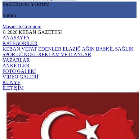
FACEBOOK YORUM
Yorum
Masaüstü Görünüm
© 2026 KEBAN GAZETESİ
ANASAYFA
KATEGORİLER
KEBAN
VEFAT EDENLER
ELAZIĞ
AĞIN
BASKİL
SAĞLIK
SPOR
GÜNCEL
REKLAM VE İLANLAR
YAZARLAR
ANKETLER
FOTO GALERİ
VİDEO GALERİ
KÜNYE
İLETİŞİM