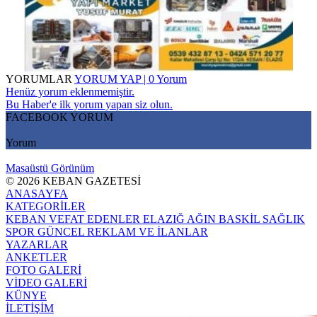
YORUMLAR
YORUM YAP | 0 Yorum
Henüz yorum eklenmemiştir.
Bu Haber'e ilk yorum yapan siz olun.
FACEBOOK YORUM
Yorum
Masaüstü Görünüm
© 2026 KEBAN GAZETESİ
ANASAYFA
KATEGORİLER
KEBAN
VEFAT EDENLER
ELAZIĞ
AĞIN
BASKİL
SAĞLIK
SPOR
GÜNCEL
REKLAM VE İLANLAR
YAZARLAR
ANKETLER
FOTO GALERİ
VİDEO GALERİ
KÜNYE
İLETİŞİM