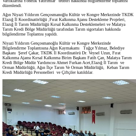
Varlıklarına Yönelik Yatırımlar” tedbiri hakkında bilgilendirme toplantısı
düzenlendi.
Ağın Niyazi Yıldırım Gençosmanoğlu Kültür ve Kongre Merkezinde TKDK
Elazığ İl Koordinatörlüğü ,Fırat Kalkınma Ajansı Destekleme Projeleri,
Elazığ İl Tarım Müdürlüğü Kırsal Kalkınma Desteklemeleri ve Malatya
Tarım Kredi Bölge Müdürlüğü tarafından Tarım sigortaları hakkında
bilgilendirme Toplantısı yapıldı.
Niyazi Yıldırım Gençosmanoğlu Kültür ve Kongre Merkezinde
Bilgilendirme Toplantısına Ağın Kaymakamı Tuğçe Yılmaz, Belediye
Başkanı Şeref Çakar, TKDK İl Koordinatörü Dr. Veysel Uzun, Fırat
Kalkınma Ajansı Kırsal Kalkınma Birim Başkanı Fatih Çan, Malatya Tarım
Kredi Bölge Müdür Yardımcısı Ahmet Furkan Acet,Elazığ İl Tarım ve
Orman Müdürlüğü, Ağın İlçe Tarım Ve Orman Müdürlüğü, Keban Tarım
Kredi Müdürlüğü Personelleri ve Çiftçiler katıldılar.