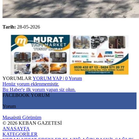
Tarih:
28-05-2026
YORUMLAR
YORUM YAP | 0 Yorum
Henüz yorum eklenmemiştir.
Bu Haber'e ilk yorum yapan siz olun.
FACEBOOK YORUM
Yorum
Masaüstü Görünüm
© 2026 KEBAN GAZETESİ
ANASAYFA
KATEGORİLER