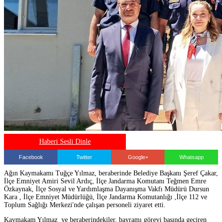
Haberi Sesli Dinle
Facebook
Twitter
Google+
Whatsapp
Ağın Kaymakamı Tuğçe Yılmaz, beraberinde Belediye Başkanı Şeref Çakar,
İlçe Emniyet Amiri Sevil Ardıç, İlçe Jandarma Komutanı Teğmen Emre
Özkaynak, İlçe Sosyal ve Yardımlaşma Dayanışma Vakfı Müdürü Dursun
Kara , İlçe Emniyet Müdürlüğü, İlçe Jandarma Komutanlığı ,İlçe 112 ve
Toplum Sağlığı Merkezi'nde çalışan personeli ziyaret etti.
Kaymakam Yılmaz ve beraberindekiler, bayramı görevi başında geçiren