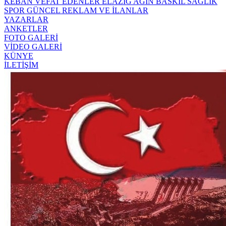
KEBAN
VEFAT EDENLER
ELAZIĞ
AĞIN
BASKİL
SAĞLIK
SPOR
GÜNCEL
REKLAM VE İLANLAR
YAZARLAR
ANKETLER
FOTO GALERİ
VİDEO GALERİ
KÜNYE
İLETİŞİM