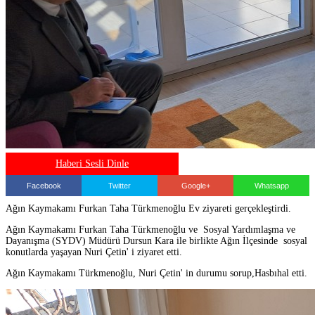
Haberi Sesli Dinle
Facebook
Twitter
Google+
Whatsapp
Ağın Kaymakamı Furkan Taha Türkmenoğlu Ev ziyareti gerçekleştirdi.
Ağın Kaymakamı Furkan Taha Türkmenoğlu ve Sosyal Yardımlaşma ve
Dayanışma (SYDV) Müdürü Dursun Kara ile birlikte Ağın İlçesinde sosyal
konutlarda yaşayan Nuri Çetin' i ziyaret etti.
Ağın Kaymakamı Türkmenoğlu, Nuri Çetin' in durumu sorup,Hasbıhal etti.