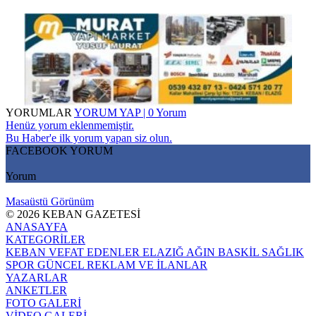
YORUMLAR
YORUM YAP | 0 Yorum
Henüz yorum eklenmemiştir.
Bu Haber'e ilk yorum yapan siz olun.
FACEBOOK YORUM
Yorum
Masaüstü Görünüm
© 2026 KEBAN GAZETESİ
ANASAYFA
KATEGORİLER
KEBAN
VEFAT EDENLER
ELAZIĞ
AĞIN
BASKİL
SAĞLIK
SPOR
GÜNCEL
REKLAM VE İLANLAR
YAZARLAR
ANKETLER
FOTO GALERİ
VİDEO GALERİ