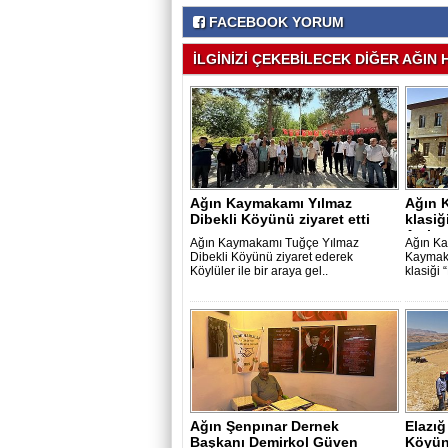
FACEBOOK YORUM
İLGİNİZİ ÇEKEBİLECEK DİĞER AĞIN H
Ağın Kaymakamı Yılmaz
Ağın 
Dibekli Köyünü ziyaret etti
klasiğ
Açık ..
Ağın Kaymakamı Tuğçe Yılmaz
Ağın Ka
Dibekli Köyünü ziyaret ederek
Kaymak
Köylüler ile bir araya gel..
klasiği 
Ağın Şenpınar Dernek
Elazığ
Başkanı Demirkol Güven
Köyün