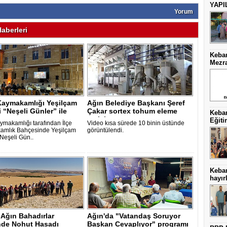
YAPI
Yorum
aberleri
Keban
Mezra
Kaymakamlığı Yeşilçam
Ağın Belediye Başkanı Şeref
i “Neşeli Günler” ile
Çakar sortex tohum eleme
Keban
tesisi..
Eğiti
ymakamlığı tarafından İlçe
Video kısa sürede 10 binin üstünde
amlık Bahçesinde Yeşilçam
görüntülendi.
“Neşeli Gün..
Keba
hayırl
 Ağın Bahadırlar
Ağın'da "Vatandaş Soruyor
de Nohut Hasadı
Başkan Cevaplıyor" programı