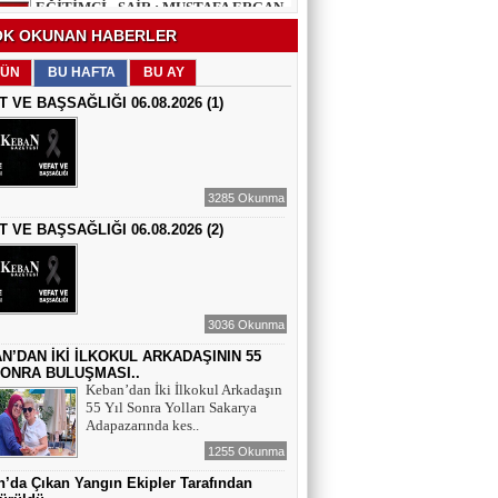
EĞİTİMCİ - ŞAİR : FEVZİ ÖZDEMİR
K OKUNAN HABERLER
EDEP
ÜN
BU HAFTA
BU AY
T VE BAŞSAĞLIĞI 06.08.2026 (1)
ŞAİR : SELAMİ DOLU
ŞİİRLERİN HER SATIRINDA SEN VARSIN
3285 Okunma
T VE BAŞSAĞLIĞI 06.08.2026 (2)
EĞİTİMCİ - YAZAR : MEHMET
YILMAZ
HIZIR VE İLYAS: UMUDUN, BEREKETİN
VE YENİDEN DOĞUŞUN BULUŞMASI
3036 Okunma
EĞİTİMCİ - ŞAİR - YAZAR : SÜNDÜS
ARSLAN AKÇA
N’DAN İKİ İLKOKUL ARKADAŞININ 55
SONRA BULUŞMASI..
SUÇ SAMUR KÜRK OLSA
Keban’dan İki İlkokul Arkadaşın
55 Yıl Sonra Yolları Sakarya
Adapazarında kes..
AZERBAYCANLI GAZETECİ-YAZAR
GUNAY RZAYEVA
1255 Okunma
Maral Rahmanzadeh - Azerbaycan'ın İlk
’da Çıkan Yangın Ekipler Tarafından
Profesyonel Kadın Ressamı