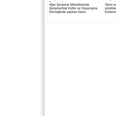
Tazeledi
gerçek
Ağın Şenpınar Mahallesinde
Tarım v
Şenpınarlılar Kültür ve Dayanışma
yürütüle
Derneğinde yapılan Gene..
Kullanım