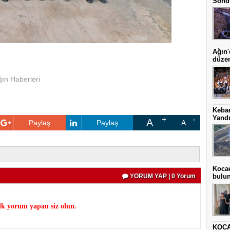
Sönd
Ağın'
düze
ğın Haberleri
Keba
Yand
A
Paylaş
Paylaş
A
Kocae
bulu
YORUM YAP | 0 Yorum
k yorum yapan siz olun.
KOCA