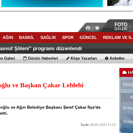
AĞIN
BASKİL
SAĞLIK
SPOR
GÜNCEL
REKLAM VE İ
savvuf Şöleni" programı düzenlendi
o Galeri
Günün Haberleri
Köşe Yazarları
Anketler
HA
lu ve Başkan Çakar Leblebi
T
lu ve Ağın Belediye Başkanı Şeref Çakar İlçe'de
09 Haz
etti.
10 Haz
Tarih:
06-03-2025 11:53