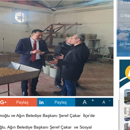
11 Haz
12 Haz
13 Haz
14 Haz
A
Paylaş
Paylaş
A
ğlu ve Ağın Belediye Başkanı Şeref Çakar İlçe'de
.
u, Ağın Belediye Başkanı Şeref Çakar ve Sosyal