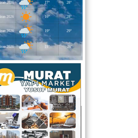
iran 2026
17°
28°
YERLİKAYA
ENGELLİ İNSANLARIN ENGELLİ
YERİNE FAZLA BAKMAK
iran 2026
19°
28°
EĞİTİMCİ - YAZAR : MİDRAN YOKUŞ
iran 2026
19°
29°
DİKİLİ TAŞLAR - 8
iran 2026
19°
28°
EĞİTİMCİ - YAZAR : PROF.DR.
RAMAZAN DEMİR
Gazi Paşa’nın Açtığı Yolda Dünya
Şampiyonluğu
YAZAR : CEM BAYINDIR
BEDRETTİN CÖMERT (1940-1978)
ÜZERİNE
YAZAR : ALİ OĞUZ
“BEN YUNUSUM OKYANUSLARDAN
GELİYORUM”