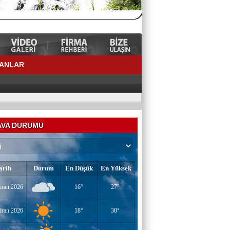
LANLAR
VA DURUMU
arih
Durum
En Düşük
En Yüksek
YAZAR-ŞAİR MİRAÇ DOĞAN
iran 2026
16°
27°
Mavi Işık İnsanları
iran 2026
18°
30°
EĞİTİMCİ-YAZAR TUNER