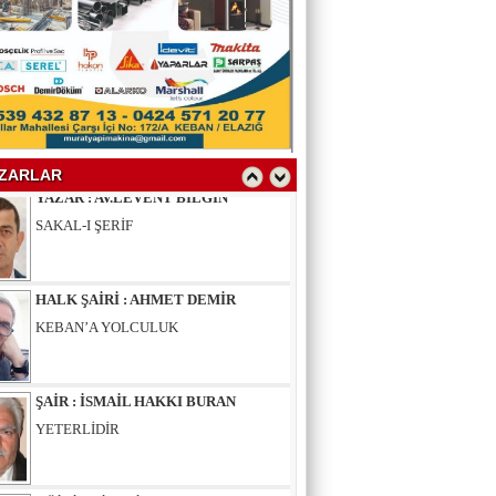
YAZAR : SELAHATTİN YALÇINER
ÇÖKÜNTÜ
YAZAR : AV.LEVENT BİLGİN
SAKAL-I ŞERİF
ZARLAR
HALK ŞAİRİ : AHMET DEMİR
KEBAN’A YOLCULUK
ŞAİR : İSMAİL HAKKI BURAN
YETERLİDİR
EĞİTİMCİ - ŞAİR : MUSTAFA ERGAN
KADIN VAR