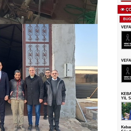
ÇO
BUG
VEFA
VEFA
KEBA
YIL 
Keban