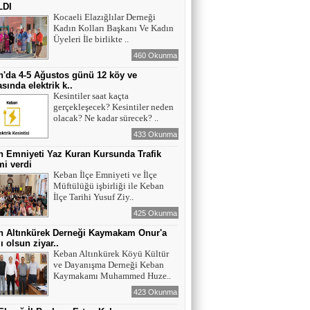
LDI
Kocaeli Elazığlılar Derneği
Kadın Kolları Başkanı Ve Kadın
Üyeleri İle birlikte ..
460 Okunma
'da 4-5 Ağustos günü 12 köy ve
sında elektrik k..
Kesintiler saat kaçta
gerçekleşecek? Kesintiler neden
olacak? Ne kadar sürecek? ..
433 Okunma
 Emniyeti Yaz Kuran Kursunda Trafik
mi verdi
Keban İlçe Emniyeti ve İlçe
Müftülüğü işbirliği ile Keban
İlçe Tarihi Yusuf Ziy..
425 Okunma
n Altınkürek Derneği Kaymakam Onur'a
ı olsun ziyar..
Keban Altınkürek Köyü Kültür
ve Dayanışma Derneği Keban
Kaymakamı Muhammed Huze..
423 Okunma