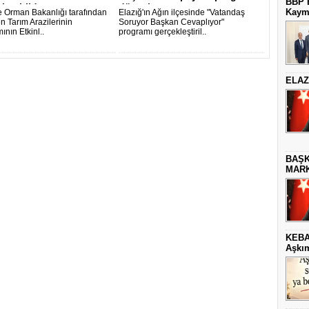
BBP E
leştirild..
düzenl..
Kaym
e Orman Bakanlığı tarafından
Elazığ'ın Ağın ilçesinde "Vatandaş
n Tarım Arazilerinin
Soruyor Başkan Cevaplıyor"
ının Etkinl..
programı gerçekleştiril..
ELAZ
BAŞK
MARK
KEBA
Aşkım