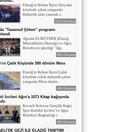
ürüldü..
Elazığ'ın Keban İlçesi Altıyaka
köyünde çıkan yangında
YAZAR - AV. ALİ DEMİR
Bahçelik alan yanarak z..
TUTUKLAMA KARARI
1013 Okunma
da "Tasavvuf Şöleni" programı
nlendi
YAZAR-ŞAİR MİRAÇ DOĞAN
Ağında ELMÜTDER (Elazığ
Müteahhitler Derneği) ve Ağın
Mavi Işık İnsanları
Belediyesi işbirliği "Ağı..
654 Okunma
n'ın Çalık Köyünde 500 dönüm Mera
EĞİTİMCİ-YAZAR TUNER
ı
YERLİKAYA
Elazığ'ın Keban İlçesi Çalık
ENGELLİ İNSANLARIN ENGELLİ
köyünde otluk alanında çıkan
YERİNE FAZLA BAKMAK
yangında Mera alanla..
494 Okunma
EĞİTİMCİ - YAZAR : MİDRAN YOKUŞ
li İzcileri Ağın'a 1071 Kitap bağışında
DİKİLİ TAŞLAR - 8
ndu
Kocaeli Kılavuz Gençlik Kağıt
Spor Kulübü İzcileri ve Ağın
Belediye Başkanlığı i..
465 Okunma
ELİ'DE GEZİ İLE ELAZIĞ TANITIMI