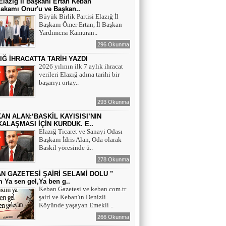
lazığ İl Başkanı Ertan Keban
akamı Onur'u ve Başkan..
Büyük Birlik Partisi Elazığ İl
Başkanı Ömer Ertan, İl Başkan
Yardımcısı Kamuran..
296 Okunma
IĞ İHRACATTA TARİH YAZDI
2026 yılının ilk 7 aylık ihracat
verileri Elazığ adına tarihi bir
başarıyı ortay..
293 Okunma
AN ALAN:‘BASKİL KAYISISI’NIN
ALAŞMASI İÇİN KURDUK. E..
Elazığ Ticaret ve Sanayi Odası
Başkanı İdris Alan, Oda olarak
Baskil yöresinde ü..
278 Okunma
N GAZETESİ ŞAİRİ SELAMİ DOLU "
 Ya sen gel,Ya ben g..
Keban Gazetesi ve keban.com.tr
şairi ve Keban'ın Denizli
Köyünde yaşayan Emekli ..
266 Okunma