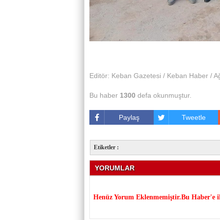
Editör: Keban Gazetesi / Keban Haber / A
Bu haber
1300
defa okunmuştur.
Paylaş
Tweetle
Etiketler :
YORUMLAR
Henüz Yorum Eklenmemiştir.Bu Haber'e il