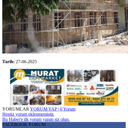
Tarih:
27-06-2025
YORUMLAR
YORUM YAP | 0 Yorum
Henüz yorum eklenmemiştir.
Bu Haber'e ilk yorum yapan siz olun.
FACEBOOK YORUM