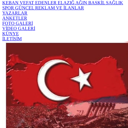
KEBAN
VEFAT EDENLER
ELAZIĞ
AĞIN
BASKİL
SAĞLIK
SPOR
GÜNCEL
REKLAM VE İLANLAR
YAZARLAR
ANKETLER
FOTO GALERİ
VİDEO GALERİ
KÜNYE
İLETİŞİM