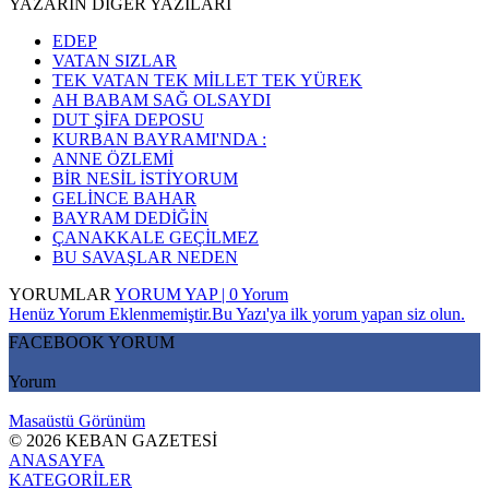
YAZARIN DİĞER YAZILARI
EDEP
VATAN SIZLAR
TEK VATAN TEK MİLLET TEK YÜREK
AH BABAM SAĞ OLSAYDI
DUT ŞİFA DEPOSU
KURBAN BAYRAMI'NDA :
ANNE ÖZLEMİ
BİR NESİL İSTİYORUM
GELİNCE BAHAR
BAYRAM DEDİĞİN
ÇANAKKALE GEÇİLMEZ
BU SAVAŞLAR NEDEN
YORUMLAR
YORUM YAP | 0 Yorum
Henüz Yorum Eklenmemiştir.Bu Yazı'ya ilk yorum yapan siz olun.
FACEBOOK YORUM
Yorum
Masaüstü Görünüm
© 2026 KEBAN GAZETESİ
ANASAYFA
KATEGORİLER