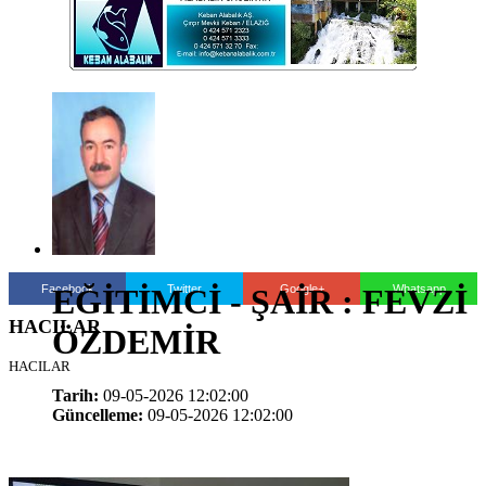
Facebook
Twitter
Google+
Whatsapp
EĞİTİMCİ - ŞAİR : FEVZİ
HACILAR
ÖZDEMİR
HACILAR
Tarih:
09-05-2026 12:02:00
Güncelleme:
09-05-2026 12:02:00