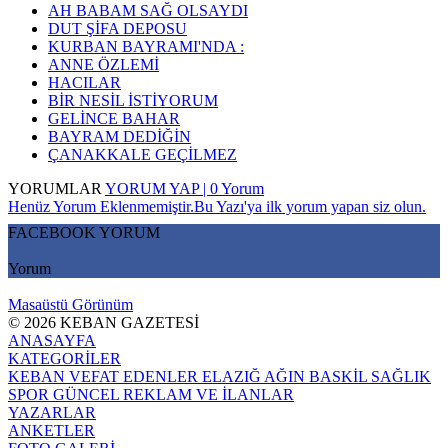
AH BABAM SAĞ OLSAYDI
DUT ŞİFA DEPOSU
KURBAN BAYRAMI'NDA :
ANNE ÖZLEMİ
HACILAR
BİR NESİL İSTİYORUM
GELİNCE BAHAR
BAYRAM DEDİĞİN
ÇANAKKALE GEÇİLMEZ
YORUMLAR
YORUM YAP | 0 Yorum
Henüz Yorum Eklenmemiştir.Bu Yazı'ya ilk yorum yapan siz olun.
FACEBOOK YORUM
Yorum
Masaüstü Görünüm
© 2026 KEBAN GAZETESİ
ANASAYFA
KATEGORİLER
KEBAN
VEFAT EDENLER
ELAZIĞ
AĞIN
BASKİL
SAĞLIK
SPOR
GÜNCEL
REKLAM VE İLANLAR
YAZARLAR
ANKETLER