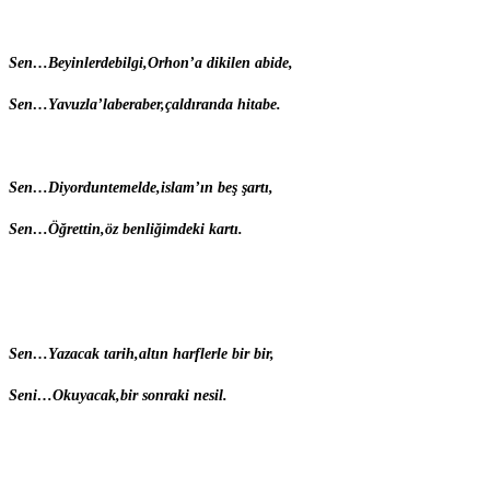
S
en…
B
eyinlerdebilgi,Orhon’a dikilen abide,
S
en…
Y
avuzla’laberaber,çaldıranda hitabe.
S
en…
D
iyorduntemelde,islam’ın beş şartı,
S
en…
Ö
ğrettin,öz benliğimdeki kartı.
S
en…
Y
azacak tarih,altın harflerle bir bir,
S
eni…
O
kuyacak,bir sonraki nesil.