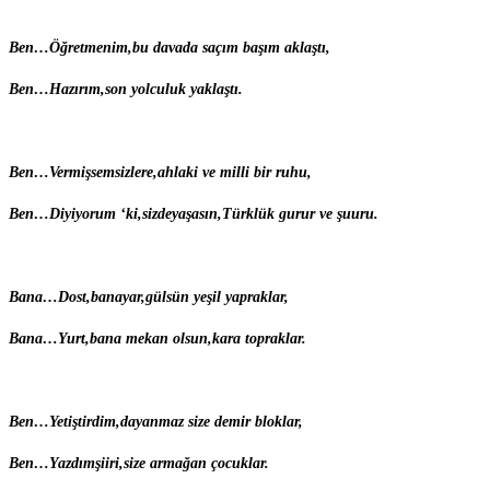
B
en…
Ö
ğretmenim,bu davada saçım başım aklaştı,
B
en…
H
azırım,son yolculuk yaklaştı.
B
en…
V
ermişsemsizlere,ahlaki ve milli bir ruhu,
B
en…
D
iyiyorum ‘ki,sizdeyaşasın,Türklük gurur ve şuuru.
B
ana…
D
ost,banayar,gülsün yeşil yapraklar,
B
ana…
Y
urt,bana mekan olsun,kara topraklar.
B
en…
Y
etiştirdim,dayanmaz size demir bloklar,
B
en…
Y
azdımşiiri,size armağan çocuklar.