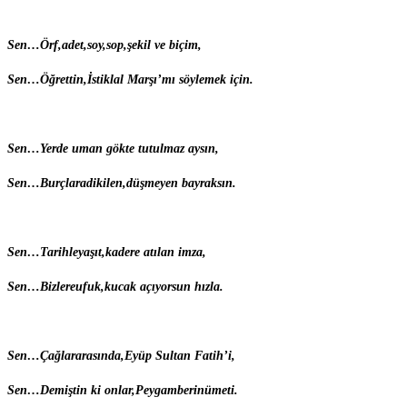
S
en…
Ö
rf,adet,soy,sop,şekil ve biçim,
S
en…
Ö
ğrettin,İstiklal Marşı’mı söylemek için.
S
en…
Y
erde uman gökte tutulmaz aysın,
S
en…
B
urçlaradikilen,düşmeyen bayraksın.
S
en…
T
arihleyaşıt,kadere atılan imza,
S
en…
B
izlereufuk,kucak açıyorsun hızla.
S
en…
Ç
ağlararasında,Eyüp Sultan Fatih’i,
S
en…
D
emiştin ki onlar,Peygamberinümeti.