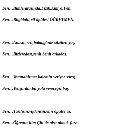
S
en…
İ
limlerarasında,Fizik,Kimya,Fen,
S
en…
B
ilgidolu,eli öpülesi ÖĞRETMEN.
S
en…
A
nasın,sen,baba,gözde süzülen yaş,
S
en…
B
izleredost,senli benli arkadaş.
S
en…
V
atanahizmet,kalemin veriyor savaş,
S
en…
Y
etiştirdin,bu yola vereceğiz baş.
S
en…
T
arihsin,vijdansın,elin öpülse az,
S
en…
Ö
ğrettin,ilim Çin de olsa almak farz.