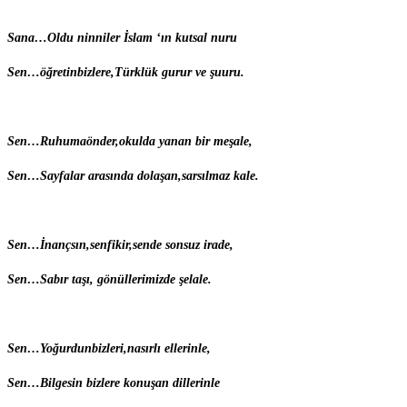
S
ana…
O
ldu ninniler İslam ‘ın kutsal nuru
S
en…
ö
ğretinbizlere,Türklük gurur ve şuuru.
S
en…
R
uhumaönder,okulda yanan bir meşale,
S
en…
S
ayfalar arasında dolaşan,sarsılmaz kale.
S
en…
İ
nançsın,senfikir,sende sonsuz irade,
S
en…
S
abır taşı, gönüllerimizde şelale.
S
en…
Y
oğurdunbizleri,nasırlı ellerinle,
S
en…
B
ilgesin bizlere konuşan dillerinle