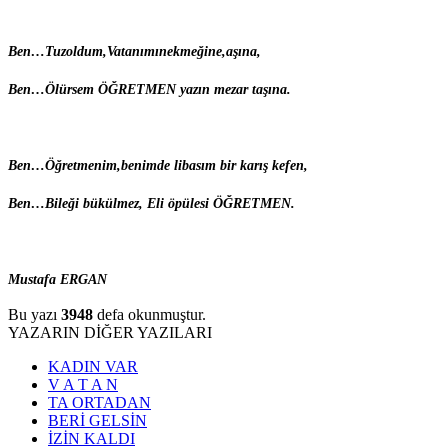
B
en…
T
uzoldum,Vatanımınekmeğine,aşına,
B
en…
Ö
lürsem ÖĞRETMEN yazın mezar taşına.
B
en…
Ö
ğretmenim,benimde libasım bir karış kefen,
B
en…
B
ileği bükülmez, Eli öpülesi ÖĞRETMEN.
Mustafa ERG
AN
Bu yazı
3948
defa okunmuştur.
YAZARIN DİĞER YAZILARI
KADIN VAR
V A T A N
TA ORTADAN
BERİ GELSİN
İZİN KALDI