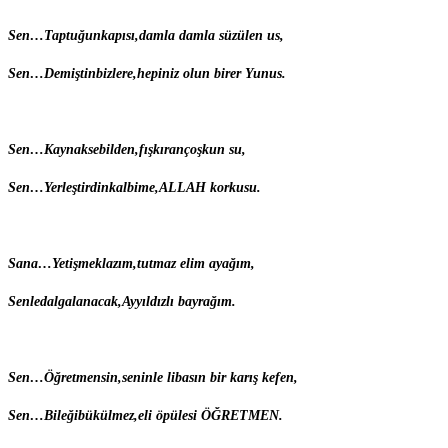
S
en…
T
aptuğunkapısı,damla damla süzülen us,
S
en…
D
emiştinbizlere,hepiniz olun birer Yunus.
S
en…
K
aynaksebilden,fışkırançoşkun su,
S
en…
Y
erleştirdinkalbime,ALLAH korkusu.
S
ana…
Y
etişmeklazım,tutmaz elim ayağım,
S
enledalgalanacak,Ayyıldızlı bayrağım.
S
en…
Ö
ğretmensin,seninle libasın bir karış kefen,
S
en…
B
ileğibükülmez,eli öpülesi ÖĞRETMEN.