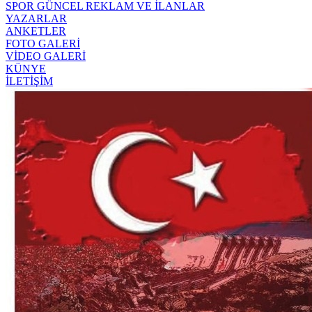
SPOR
GÜNCEL
REKLAM VE İLANLAR
YAZARLAR
ANKETLER
FOTO GALERİ
VİDEO GALERİ
KÜNYE
İLETİŞİM