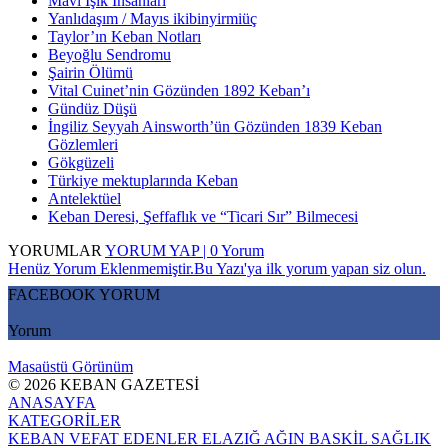
Mavi Işık İnsanları
Yanlıdaşım / Mayıs ikibinyirmiüç
Taylor’ın Keban Notları
Beyoğlu Sendromu
Şairin Ölümü
Vital Cuinet’nin Gözünden 1892 Keban’ı
Gündüz Düşü
İngiliz Seyyah Ainsworth’ün Gözünden 1839 Keban
Gözlemleri
Gökgüzeli
Türkiye mektuplarında Keban
Antelektüel
Keban Deresi, Şeffaflık ve “Ticari Sır” Bilmecesi
YORUMLAR
YORUM YAP | 0 Yorum
Henüz Yorum Eklenmemiştir.Bu Yazı'ya ilk yorum yapan siz olun.
FACEBOOK YORUM
Yorum
Masaüstü Görünüm
© 2026 KEBAN GAZETESİ
ANASAYFA
KATEGORİLER
KEBAN
VEFAT EDENLER
ELAZIĞ
AĞIN
BASKİL
SAĞLIK