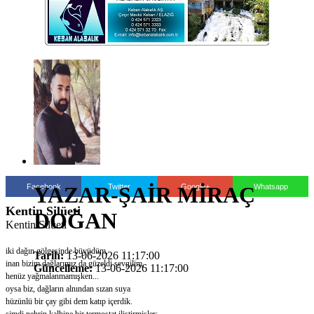
Facebook
Twitter
Google+
Whatsapp
YAZAR-ŞAİR MİRAÇ
Kentin Silüeti
DOĞAN
Kentin Silüeti
iki dağın gölgesinde büyüdüm,
Tarih:
13-06-2026 11:17:00
inan bizim dağlarımız da güzeldi sevgilim,
Güncelleme:
13-06-2026 11:17:00
henüz yağmalanmamışken...
oysa biz, dağların alnından sızan suya
hüzünlü bir çay gibi dem katıp içerdik.