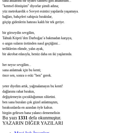
sana anılarımı bir tiyatro sahnesi gibi anlatırdım...
"kentsel dönüşüm" diyorlar şimdi adına;
yüz metrekarelik o Sovyet esintisi yapılarda yaşamaya.
bağları, bahçeleri sahipsiz bıraktılar,
göçüp gidenlerin hatırası kaldı bir tek geriye.
bir görseydin sevgilim,
Tahtalı Köprü’den Darboğaz’a bakmadan karşıya,
o azgın suların üstünden nasıl geçtiğimi...
terliklerim elimde, yalın ayak,
bir akrobat edasıyla, henüz daha on iki yaşlarında.
her neyse sevgilim...
sana anlatmak için bu kenti;
önce sen, sonra o eski "ben" gerek.
yeter diyelim artık, yağmalamayın bu kenti!
dağlarımı rahat bırakın,
değiştirmeyin çocukluğumun silüetini.
ben sana buraları çok güzel anlatmıştım,
bıraksınlarda en azından öyle kalsın.
birgün gelirsen bana yalancı dememelisin
Bu yazı
1331
defa okunmuştur.
YAZARIN DİĞER YAZILARI