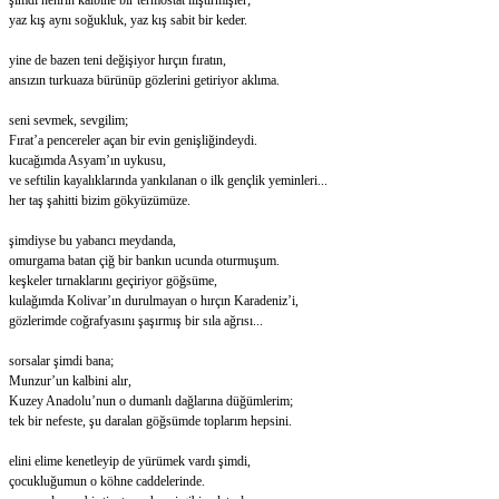
şimdi nehrin kalbine bir termostat iliştirmişler;
yaz kış aynı soğukluk, yaz kış sabit bir keder.
yine de bazen teni değişiyor hırçın fıratın,
ansızın turkuaza bürünüp gözlerini getiriyor aklıma.
seni sevmek, sevgilim;
Fırat’a pencereler açan bir evin genişliğindeydi.
kucağımda Asyam’ın uykusu,
ve seftilin kayalıklarında yankılanan o ilk gençlik yeminleri...
her taş şahitti bizim gökyüzümüze.
şimdiyse bu yabancı meydanda,
omurgama batan çiğ bir bankın ucunda oturmuşum.
keşkeler tırnaklarını geçiriyor göğsüme,
kulağımda Kolivar’ın durulmayan o hırçın Karadeniz’i,
gözlerimde coğrafyasını şaşırmış bir sıla ağrısı...
sorsalar şimdi bana;
Munzur’un kalbini alır,
Kuzey Anadolu’nun o dumanlı dağlarına düğümlerim;
tek bir nefeste, şu daralan göğsümde toplarım hepsini.
elini elime kenetleyip de yürümek vardı şimdi,
çocukluğumun o köhne caddelerinde.