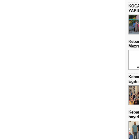
KOCA
YAPI
Keban
Mezra
Keban
Eğiti
Keba
hayırl