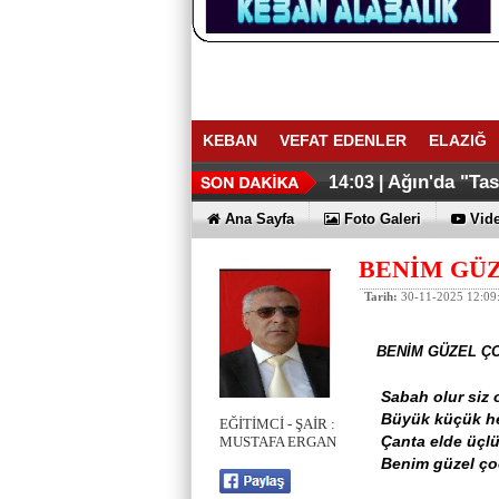
KEBAN
VEFAT EDENLER
ELAZIĞ
Ağın'da "Ta
14:03 |
Ana Sayfa
Foto Galeri
Vide
BENİM GÜ
Tarih:
30-11-2025 12:09
BENİM GÜZEL Ç
Sabah olur siz 
Büyük küçük hep
EĞİTİMCİ - ŞAİR :
Çanta elde üçlü 
MUSTAFA ERGAN
Benim güzel çoc