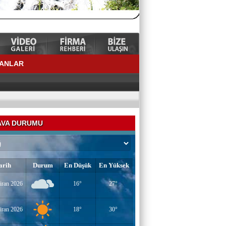
LANLAR
VA DURUMU
arih
Durum
En Düşük
En Yüksek
iran 2026
16°
27°
YAZAR-ŞAİR MİRAÇ DOĞAN
Mavi Işık İnsanları
iran 2026
18°
30°