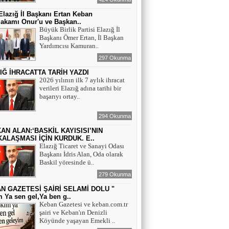
lazığ İl Başkanı Ertan Keban
akamı Onur'u ve Başkan..
Büyük Birlik Partisi Elazığ İl
Başkanı Ömer Ertan, İl Başkan
Yardımcısı Kamuran..
297 Okunma
IĞ İHRACATTA TARİH YAZDI
2026 yılının ilk 7 aylık ihracat
verileri Elazığ adına tarihi bir
başarıyı ortay..
294 Okunma
AN ALAN:‘BASKİL KAYISISI’NIN
ALAŞMASI İÇİN KURDUK. E..
Elazığ Ticaret ve Sanayi Odası
Başkanı İdris Alan, Oda olarak
Baskil yöresinde ü..
279 Okunma
N GAZETESİ ŞAİRİ SELAMİ DOLU "
 Ya sen gel,Ya ben g..
Keban Gazetesi ve keban.com.tr
şairi ve Keban'ın Denizli
Köyünde yaşayan Emekli ..