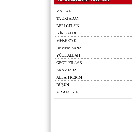
V A T A N
TA ORTADAN
BERİ GELSİN
İZİN KALDI
MEKKE’YE
DEMEM SANA
YÜCE ALLAH
GEÇTİ YILLAR
ARAMIZDA
ALLAH KERİM
DÜŞÜN
A R A M I Z A