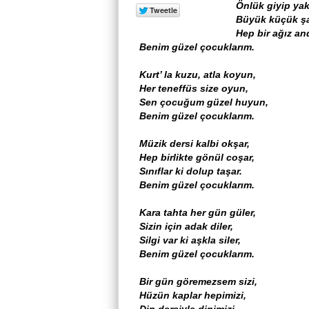
Önlük giyip yaka
Büyük küçük şa
Hep bir ağız and
Benim güzel çocuklarım.
Kurt’ la kuzu, atla koyun,
Her teneffüs size oyun,
Sen çocuğum güzel huyun,
Benim güzel çocuklarım.
Müzik dersi kalbi okşar,
Hep birlikte gönül coşar,
Sınıflar ki dolup taşar.
Benim güzel çocuklarım.
Kara tahta her gün güler,
Sizin için adak diler,
Silgi var ki aşkla siler,
Benim güzel çocuklarım.
Bir gün göremezsem sizi,
Hüzün kaplar hepimizi,
Din dersiyle dinimizi,