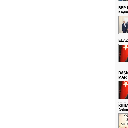
BBP E
Kaym
ELAZ
BAŞK
MARK
KEBA
Aşkım