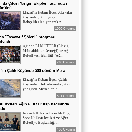
Maral Rahmanzadeh - Azerbaycan'ın İlk
’da Çıkan Yangın Ekipler Tarafından
Profesyonel Kadın Ressamı
ürüldü..
Elazığ'ın Keban İlçesi Altıyaka
köyünde çıkan yangında
YAZAR - AV. ALİ DEMİR
Bahçelik alan yanarak z..
TUTUKLAMA KARARI
1020 Okunma
da "Tasavvuf Şöleni" programı
nlendi
YAZAR-ŞAİR MİRAÇ DOĞAN
Ağında ELMÜTDER (Elazığ
Müteahhitler Derneği) ve Ağın
Mavi Işık İnsanları
Belediyesi işbirliği "Ağı..
710 Okunma
n'ın Çalık Köyünde 500 dönüm Mera
EĞİTİMCİ-YAZAR TUNER
ı
YERLİKAYA
Elazığ'ın Keban İlçesi Çalık
ENGELLİ İNSANLARIN ENGELLİ
köyünde otluk alanında çıkan
YERİNE FAZLA BAKMAK
yangında Mera alanla..
501 Okunma
EĞİTİMCİ - YAZAR : MİDRAN YOKUŞ
li İzcileri Ağın'a 1071 Kitap bağışında
DİKİLİ TAŞLAR - 8
ndu
Kocaeli Kılavuz Gençlik Kağıt
Spor Kulübü İzcileri ve Ağın
Belediye Başkanlığı i..
466 Okunma