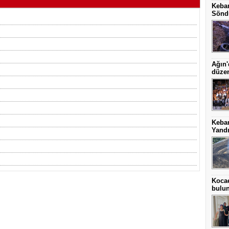
Keban
Sönd
Ağın'
düze
Keba
Yand
Kocae
bulu