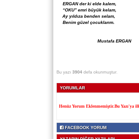
ERGAN der ki elde kalem,
“OKU” emri büyük kelam,
Ay yıldıza benden selam,
Benim güzel çocuklarım.
Mustafa ERGAN
Bu yazı
3904
defa okunmuştur.
YORUMLAR
Henüz Yorum Eklenmemiştir.Bu Yazı'ya il
FACEBOOK YORUM
YAZARIN DİĞER YAZILARI