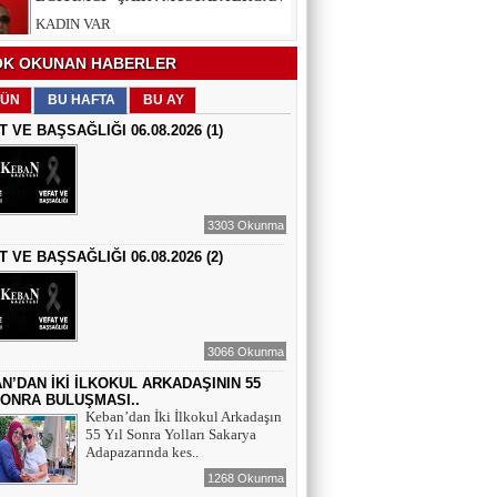
EĞİTİMCİ - ŞAİR : FEVZİ ÖZDEMİR
K OKUNAN HABERLER
EDEP
ÜN
BU HAFTA
BU AY
T VE BAŞSAĞLIĞI 06.08.2026 (1)
ŞAİR : SELAMİ DOLU
ŞİİRLERİN HER SATIRINDA SEN VARSIN
3303 Okunma
T VE BAŞSAĞLIĞI 06.08.2026 (2)
EĞİTİMCİ - YAZAR : MEHMET
YILMAZ
HIZIR VE İLYAS: UMUDUN, BEREKETİN
VE YENİDEN DOĞUŞUN BULUŞMASI
3066 Okunma
EĞİTİMCİ - ŞAİR - YAZAR : SÜNDÜS
ARSLAN AKÇA
N’DAN İKİ İLKOKUL ARKADAŞININ 55
SONRA BULUŞMASI..
SUÇ SAMUR KÜRK OLSA
Keban’dan İki İlkokul Arkadaşın
55 Yıl Sonra Yolları Sakarya
Adapazarında kes..
AZERBAYCANLI GAZETECİ-YAZAR
GUNAY RZAYEVA
1268 Okunma