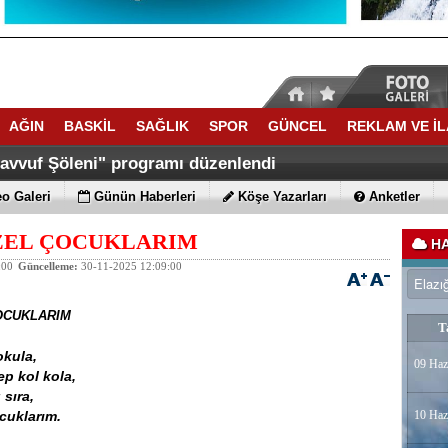
AĞIN
BASKİL
SAĞLIK
SPOR
GÜNCEL
REKLAM VE İ
savvuf Şöleni" programı düzenlendi
o Galeri
Günün Haberleri
Köşe Yazarları
Anketler
ZEL ÇOCUKLARIM
HA
:00
Güncelleme:
30-11-2025 12:09:00
OCUKLARIM
T
okula,
09 Haz
 kol kola,
sıra,
uklarım.
10 Haz