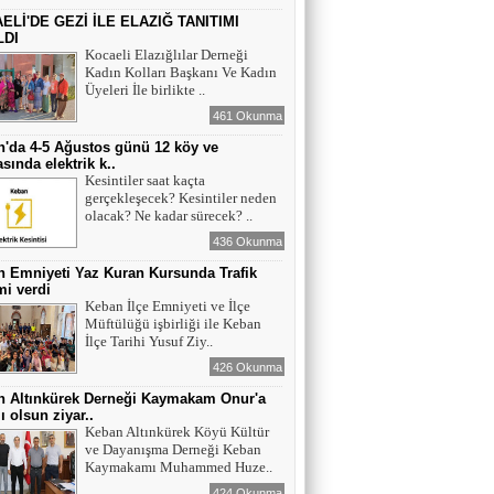
ELİ'DE GEZİ İLE ELAZIĞ TANITIMI
LDI
Kocaeli Elazığlılar Derneği
Kadın Kolları Başkanı Ve Kadın
Üyeleri İle birlikte ..
461 Okunma
'da 4-5 Ağustos günü 12 köy ve
sında elektrik k..
Kesintiler saat kaçta
gerçekleşecek? Kesintiler neden
olacak? Ne kadar sürecek? ..
436 Okunma
 Emniyeti Yaz Kuran Kursunda Trafik
mi verdi
Keban İlçe Emniyeti ve İlçe
Müftülüğü işbirliği ile Keban
İlçe Tarihi Yusuf Ziy..
426 Okunma
n Altınkürek Derneği Kaymakam Onur'a
ı olsun ziyar..
Keban Altınkürek Köyü Kültür
ve Dayanışma Derneği Keban
Kaymakamı Muhammed Huze..
424 Okunma