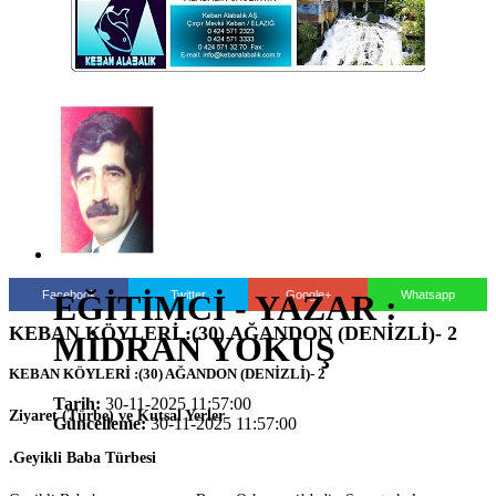
Facebook
Twitter
Google+
Whatsapp
EĞİTİMCİ - YAZAR :
KEBAN KÖYLERİ :(30) AĞANDON (DENİZLİ)- 2
MİDRAN YOKUŞ
KEBAN KÖYLERİ :(30) AĞANDON (DENİZLİ)- 2
Tarih:
30-11-2025 11:57:00
Ziyaret (Türbe) ve Kutsal Yerler
Güncelleme:
30-11-2025 11:57:00
.Geyikli Baba Türbesi