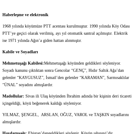
Haberleşme ve elektronik
1968 yılında köyümüze PTT acentası kurulmuştur. 1990 yılında Köy Odası
PTT’ye geçici olarak verilmiş, ayı yıl otomatik santral açılmıştır. Elektrik
ise 1971 yılında Ağın’a giden hattan alınmıştır.
Kabile ve Soyadları
Mehmetuşağı Kabilesi:
Mehmetuşağı köyünden geldikleri söyleniyor.
Soyadı kanunu çıktıktan sonra Gencolar “GENÇ”, Hıdır Saltık Ağa’dan
gelenler “KAYGUSUZ”, İsmail’den gelenler “KARAMAN”, Sarmısaklılar
“ÜNAL” soyadını almışlardır.
Madollular:
Sivas ili Ulaş köyünden İbrahim adında bir kişinin deri ticareti
içingeldiği, köyü beğenerek kaldığı söyleniyor.
YILMAZ, ŞENGEL, ARSLAN, OĞUZ, VAROL ve TAŞKIN soyadlarını
almışlardır.
Haydaruşağı:
Ebistan’dangeldikleri söylenir. Köyün uğurevi’dir.