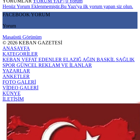
YORUMLAR
YORUM YAP | 0 Yorum
Henüz Yorum Eklenmemiştir.Bu Yazı'ya ilk yorum yapan siz olun.
FACEBOOK YORUM
Yorum
Masaüstü Görünüm
© 2026 KEBAN GAZETESİ
ANASAYFA
KATEGORİLER
KEBAN
VEFAT EDENLER
ELAZIĞ
AĞIN
BASKİL
SAĞLIK
SPOR
GÜNCEL
REKLAM VE İLANLAR
YAZARLAR
ANKETLER
FOTO GALERİ
VİDEO GALERİ
KÜNYE
İLETİŞİM