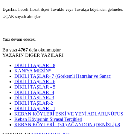
Uçarlar:
Tuceli Hozat ilçesi Tavuklu veya Tavukçu köyünden gelmeler.
UÇAK soyadı almışlar.
………..
Yazı devam edecek.
Bu yazı
4767
defa okunmuştur.
YAZARIN DİĞER YAZILARI
DİKİLİ TAŞLAR - 8
KANîYA MEZİN*
DİKİLİ TAŞLAR- 7 (Görkemli Hatıralar ve Sanat)
DİKİLİ TAŞLAR - 6
DİKİLİ TAŞLAR - 5
DİKİLİ TAŞLAR- 4
DİKİLİ TAŞLAR- 3
DİKİLİ TAŞLAR-2
DİKİLİ TAŞLAR - 1
KEBAN KÖYLERİ ESKİ VE YENİ ADLARI,NÜFUS
Keban Köylerinin Siyasal Tercihleri
KEBAN KÖYLERİ : (30 ) AĞANDON (DENİZLİ)-8