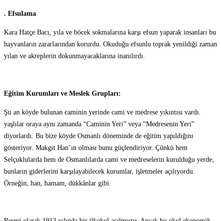
. Efsulama
Kara Hatçe Bacı, yıla ve böcek sokmalarına karşı efsun yaparak insanları bu
hayvanların zararlarından korurdu. Okuduğu efsunlu toprak yenildiği zaman
yılan ve akreplerin dokunmayacaklarına inanılırdı.
Eğitim Kurumları ve Meslek Grupları:
Şu an köyde bulunan caminin yerinde cami ve medrese yıkıntısı vardı.
yaşlılar oraya aynı zamanda “Caminin Yeri” veya “Medresenin Yeri”
diyorlardı. Bu bize köyde Osmanlı döneminde de eğitim yapıldığını
gösteriyor. Makgıt Han’ın olması bunu güçlendiriyor. Çünkü hem
Selçuklularda hem de Osmanlılarda cami ve medreselerin kurulduğu yerde,
bunların giderlerini karşılayabilecek kurumlar, işletmeler açılıyordu.
Örneğin, han, hamam, dükkânlar gibi.
Resmi olarak 1913 yılında bir ilkokul açılmıştır. Ancak bu okul ekonomik