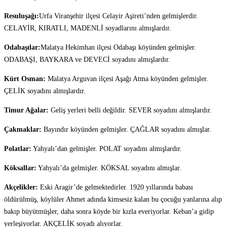
Resuluşağı:
Urfa Viranşehir ilçesi Celayir Aşireti’nden gelmişlerdir.
CELAYİR, KIRATLI, MADENLİ soyadlarını almışlardır.
Odabaşılar:
Malatya Hekimhan ilçesi Odabaşı köyünden gelmişler.
ODABAŞI, BAYKARA ve DEVECİ soyadını almışlardır.
Kürt Osman:
Malatya Arguvan ilçesi Aşağı Atma köyünden gelmişler.
ÇELİK soyadını almışlardır.
Timur Ağalar:
Geliş yerleri belli değildir. SEVER soyadını almışlardır.
Çakmaklar:
Bayındır köyünden gelmişler. ÇAĞLAR soyadını almışlar.
Polatlar:
Yahyalı’dan gelmişler. POLAT soyadını almışlardır.
Köksallar:
Yahyalı’da gelmişler. KÖKSAL soyadını almışlar.
Akçelikler:
Eski Aragir’de gelmektedirler. 1920 yıllarında babası
öldürülmüş, köylüler Ahmet adında kimsesiz kalan bu çocuğu yanlarına alıp
bakıp büyütmüşler, daha sonra köyde bir kızla everiyorlar. Keban’a gidip
yerleşiyorlar. AKÇELİK soyadı alıyorlar.