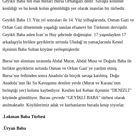
Geyikli Baba’nın esas mezarı Bursa Orhangazi’dedir. Savaşta kolunun
kesildiği ve bu kesik kolun gömüldüğü yer olarak inanılan bir türbedir.
Geyikli Baba 13. Yüz yıl sonraları ile 14. Yüz yılbaşlarında, Osman Gazi ve
Orhan Gazi döneminde yaşadığı sanılan efsanevi bir Türkmen dervişidir.
Geyikli Baba aslen İran’ın Huy şehrinde doğmuştur. 17 yaşındayken 17
arkadaşıyla birlikte geyiklerin sırtında Uludağ’ın yamaçlarında Kestel
ilçesinin Baba Sultan köyüne yerleşmişlerdir.
Bursa’nın alınması sırasında Abdal Murat, Abdal Musa ve Doğulu Baba ile
birlikte geyiklerin sırtında Osman ve Orhan Gazi’ye yardım etmiş.
Bursa’nın fethinden sonra Anadolu’da birçok savaşa katılmış. Doğu
Anadolu’nun İki Su Kavuşumu denilen yerde (Murat ve Karasu’nun
birleştiği yer) kolunu kaybediyor. Kesilen kol Keban ilçesinin “DENİZLİ”
köyünde gömülüyor. Burası çevrede “GEYİKLİ BABA” türbesi olarak
anılmaktadır. Köylülerimiz adak ve kurbanlarını burada kesip yiyorlar.
.Lokman Baba Türbesi
.Üryan Baba