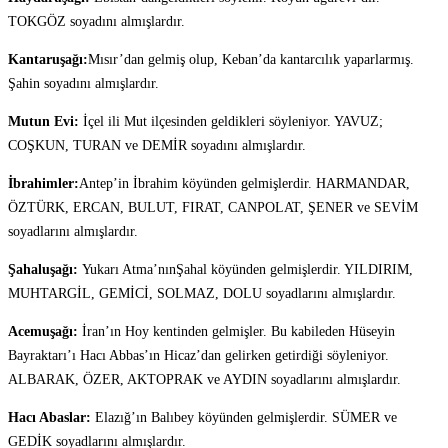
TOKGÖZ soyadını almışlardır.
Kantaruşağı:
Mısır’dan gelmiş olup, Keban’da kantarcılık yaparlarmış.
Şahin soyadını almışlardır.
Mutun Evi:
İçel ili Mut ilçesinden geldikleri söyleniyor. YAVUZ;
COŞKUN, TURAN ve DEMİR soyadını almışlardır.
İbrahimler:
Antep’in İbrahim köyünden gelmişlerdir. HARMANDAR,
ÖZTÜRK, ERCAN, BULUT, FIRAT, CANPOLAT, ŞENER ve SEVİM
soyadlarını almışlardır.
Şahaluşağı:
Yukarı Atma’nınŞahal köyünden gelmişlerdir. YILDIRIM,
MUHTARGİL, GEMİCİ, SOLMAZ, DOLU soyadlarını almışlardır.
Acemuşağı:
İran’ın Hoy kentinden gelmişler. Bu kabileden Hüseyin
Bayraktarı’ı Hacı Abbas’ın Hicaz’dan gelirken getirdiği söyleniyor.
ALBARAK, ÖZER, AKTOPRAK ve AYDIN soyadlarını almışlardır.
Hacı Abaslar:
Elazığ’ın Balıbey köyünden gelmişlerdir. SÜMER ve
GEDİK soyadlarını almışlardır.