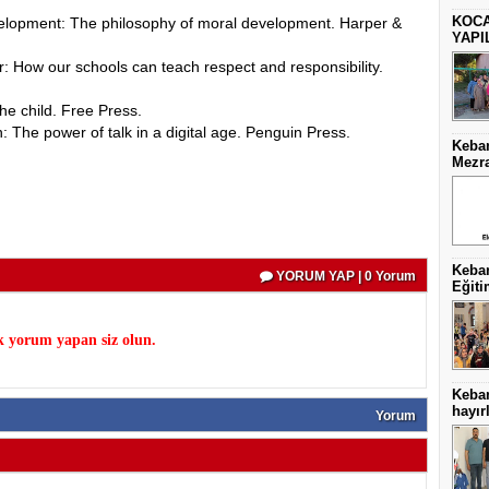
KOCA
velopment: The philosophy of moral development. Harper &
YAPI
r: How our schools can teach respect and responsibility.
he child. Free Press.
: The power of talk in a digital age. Penguin Press.
Keban
Mezra
Keban
YORUM YAP | 0 Yorum
Eğiti
k yorum yapan siz olun.
Keba
hayırl
Yorum