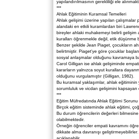
yapılandırılmasının gerekliliği ele alınmakt
***
Ahlak Eğitiminin Kuramsal Temelleri
Ahlak gelişimi üzerine yapılan çalışmalar p
alandaki en etkili kuramlardan biri Lawren
bireyler ahlaki muhakemeyi belirli gelişi
kuralları öğrenmekle değil, etik düşünme be
Benzer şekilde Jean Piaget, çocukların ahlak
belirtmiştir. Piaget’ye göre çocuklar başl
sosyal anlaşmalar olduğunu kavramaya baş
Carol Gilligan ise ahlak gelişiminde empat
kararların yalnızca soyut kurallara dayanmad
olduğunu vurgulamıştır (Gilligan, 1982).
Bu kuramsal yaklaşımlar, ahlak eğitiminin
sorumluluk ve vicdan gelişimini kapsayan 
***
Eğitim Müfredatında Ahlak Eğitimi Sorunu
Birçok eğitim sisteminde ahlak eğitimi, çoğu
Bu durum öğrencilerin değerleri bilmesi
olabilmektedir.
Örneğin öğrenciler empati kavramını öğre
dikkate alma davranışı geliştirmeyebilirler
açıklanabilir.