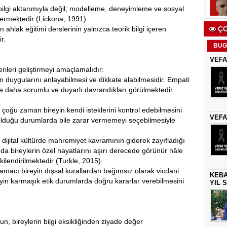
 bilgi aktarımıyla değil; modelleme, deneyimleme ve sosyal
termektedir (Lickona, 1991).
ÇO
ahlak eğitimi derslerinin yalnızca teorik bilgi içeren
r.
BUG
VEFA
erileri geliştirmeyi amaçlamalıdır:
n duygularını anlayabilmesi ve dikkate alabilmesidir. Empati
erde daha sorumlu ve duyarlı davrandıkları görülmektedir
ş çoğu zaman bireyin kendi isteklerini kontrol edebilmesini
VEFA
 olduğu durumlarda bile zarar vermemeyi seçebilmesiyle
dijital kültürde mahremiyet kavramının giderek zayıfladığı
a bireylerin özel hayatlarını aşırı derecede görünür hâle
işkilendirilmektedir (Turkle, 2015).
amacı bireyin dışsal kurallardan bağımsız olarak vicdani
KEBA
in karmaşık etik durumlarda doğru kararlar verebilmesini
YIL 
, bireylerin bilgi eksikliğinden ziyade değer