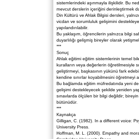
sistemlerindeki aşınmayla ilişkilidir. Bu n
mevcut derslerin içeriğini derinleştirmek dah
Din Kültürü ve Ahlak Bilgisi dersleri, yalnı
vicdan ve sorumluluk gelişimini destekleyen
yapılandırılabilir.
Bu yaklaşım, öğrencilerin yalnızca bilgi sa
duyarlılığı gelişmiş bireyler olarak yetişme
***
Sonuç
Ahlak eğitimi eğitim sistemlerinin temel bi
kuralların veya değerlerin öğretilmesiyle s
geliştirmeyi, başkasının yükünü fark edeb
kendine sınırlar koyabilmesini öğretmeyi 
Bu bağlamda eğitim müfredatında yeni ders
gelişimi destekleyecek şekilde yeniden yapı
sınavlarda ölçülen bir bilgi değildir; bir
bütünüdür.
***
Kaynakça
Gilligan, C. (1982). In a different voice
University Press.
Hoffman, M. L. (2000). Empathy and moral 