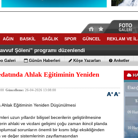
AĞIN
BASKİL
SAĞLIK
SPOR
GÜNCEL
REKLAM VE İ
savvuf Şöleni" programı düzenlendi
o Galeri
Günün Haberleri
Köşe Yazarları
Anketler
datında Ahlak Eğitiminin Yeniden
HA
:00
Güncelleme:
26-04-2026 13:08:00
T
a Ahlak Eğitiminin Yeniden Düşünülmesi
09 Haz
eri uzun yıllardır bilişsel becerilerin geliştirilmesine
erin ahlaki ve vicdani gelişimi çoğu zaman ikincil planda
10 Haz
plumsal sorunların önemli bir kısmı bilgi eksikliğinden
im ve değer sistemlerinin zayıflamasından