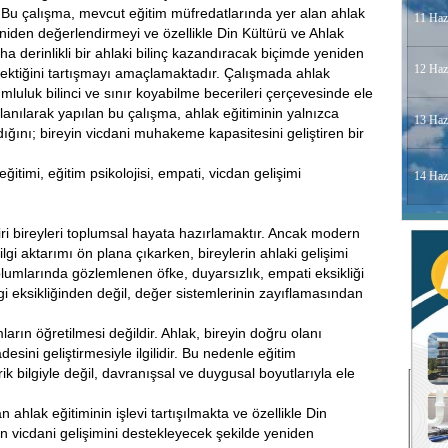
Bu çalışma, mevcut eğitim müfredatlarında yer alan ahlak
11 Haz
yeniden değerlendirmeyi ve özellikle Din Kültürü ve Ahlak
aha derinlikli bir ahlaki bilinç kazandıracak biçimde yeniden
12 Haz
rektiğini tartışmayı amaçlamaktadır. Çalışmada ahlak
mluluk bilinci ve sınır koyabilme becerileri çerçevesinde ele
llanılarak yapılan bu çalışma, ahlak eğitiminin yalnızca
13 Haz
ğını; bireyin vicdani muhakeme kapasitesini geliştiren bir
ğitimi, eğitim psikolojisi, empati, vicdan gelişimi
14 Haz
ri bireyleri toplumsal hayata hazırlamaktır. Ancak modern
lgi aktarımı ön plana çıkarken, bireylerin ahlaki gelişimi
umlarında gözlemlenen öfke, duyarsızlık, empati eksikliği
gi eksikliğinden değil, değer sistemlerinin zayıflamasından
ların öğretilmesi değildir. Ahlak, bireyin doğru olanı
sini geliştirmesiyle ilgilidir. Bu nedenle eğitim
ik bilgiyle değil, davranışsal ve duygusal boyutlarıyla ele
ahlak eğitiminin işlevi tartışılmakta ve özellikle Din
rin vicdani gelişimini destekleyecek şekilde yeniden