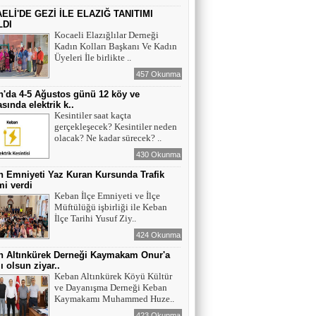
ELİ'DE GEZİ İLE ELAZIĞ TANITIMI
LDI
Kocaeli Elazığlılar Derneği
Kadın Kolları Başkanı Ve Kadın
Üyeleri İle birlikte ..
457 Okunma
'da 4-5 Ağustos günü 12 köy ve
sında elektrik k..
Kesintiler saat kaçta
gerçekleşecek? Kesintiler neden
olacak? Ne kadar sürecek? ..
430 Okunma
 Emniyeti Yaz Kuran Kursunda Trafik
mi verdi
Keban İlçe Emniyeti ve İlçe
Müftülüğü işbirliği ile Keban
İlçe Tarihi Yusuf Ziy..
424 Okunma
n Altınkürek Derneği Kaymakam Onur'a
ı olsun ziyar..
Keban Altınkürek Köyü Kültür
ve Dayanışma Derneği Keban
Kaymakamı Muhammed Huze..
423 Okunma