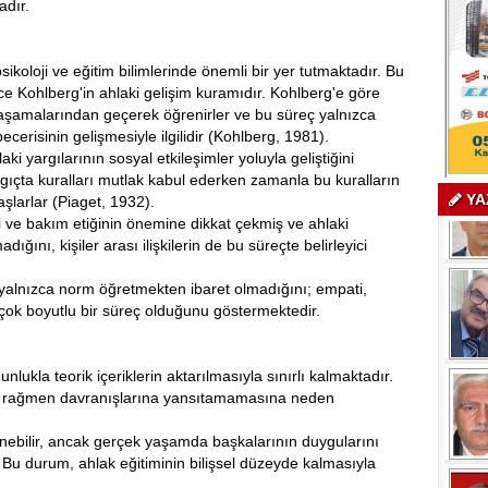
adır.
sikoloji ve eğitim bilimlerinde önemli bir yer tutmaktadır. Bu
ce Kohlberg'in ahlaki gelişim kuramıdır. Kohlberg'e göre
m aşamalarından geçerek öğrenirler ve bu süreç yalnızca
cerisinin gelişmesiyle ilgilidir (Kohlberg, 1981).
i yargılarının sosyal etkileşimler yoluyla geliştiğini
angıçta kuralları mutlak kabul ederken zamanla bu kuralların
YA
larlar (Piaget, 1932).
i ve bakım etiğinin önemine dikkat çekmiş ve ahlaki
ığını, kişiler arası ilişkilerin de bu süreçte belirleyici
 yalnızca norm öğretmekten ibaret olmadığını; empati,
çok boyutlu bir süreç olduğunu göstermektedir.
nlukla teorik içeriklerin aktarılmasıyla sınırlı kalmaktadır.
ne rağmen davranışlarına yansıtamamasına neden
nebilir, ancak gerçek yaşamda başkalarının duygularını
. Bu durum, ahlak eğitiminin bilişsel düzeyde kalmasıyla