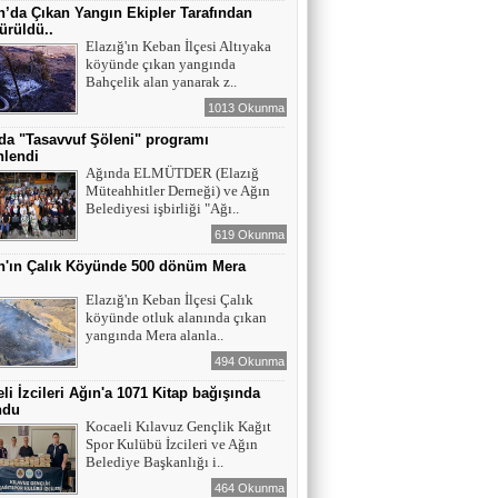
Maral Rahmanzadeh - Azerbaycan'ın İlk
’da Çıkan Yangın Ekipler Tarafından
Profesyonel Kadın Ressamı
ürüldü..
Elazığ'ın Keban İlçesi Altıyaka
köyünde çıkan yangında
YAZAR - AV. ALİ DEMİR
Bahçelik alan yanarak z..
TUTUKLAMA KARARI
1013 Okunma
da "Tasavvuf Şöleni" programı
nlendi
YAZAR-ŞAİR MİRAÇ DOĞAN
Ağında ELMÜTDER (Elazığ
Müteahhitler Derneği) ve Ağın
Mavi Işık İnsanları
Belediyesi işbirliği "Ağı..
619 Okunma
n'ın Çalık Köyünde 500 dönüm Mera
EĞİTİMCİ-YAZAR TUNER
ı
YERLİKAYA
Elazığ'ın Keban İlçesi Çalık
ENGELLİ İNSANLARIN ENGELLİ
köyünde otluk alanında çıkan
YERİNE FAZLA BAKMAK
yangında Mera alanla..
494 Okunma
EĞİTİMCİ - YAZAR : MİDRAN YOKUŞ
li İzcileri Ağın'a 1071 Kitap bağışında
DİKİLİ TAŞLAR - 8
ndu
Kocaeli Kılavuz Gençlik Kağıt
Spor Kulübü İzcileri ve Ağın
Belediye Başkanlığı i..
464 Okunma