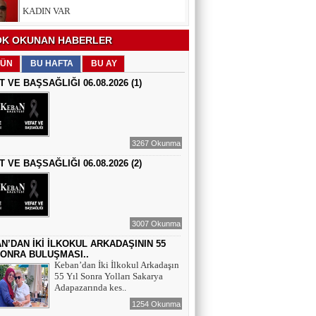
EĞİTİMCİ - ŞAİR : FEVZİ ÖZDEMİR
K OKUNAN HABERLER
EDEP
ÜN
BU HAFTA
BU AY
T VE BAŞSAĞLIĞI 06.08.2026 (1)
ŞAİR : SELAMİ DOLU
ŞİİRLERİN HER SATIRINDA SEN VARSIN
3267 Okunma
T VE BAŞSAĞLIĞI 06.08.2026 (2)
EĞİTİMCİ - YAZAR : MEHMET
YILMAZ
HIZIR VE İLYAS: UMUDUN, BEREKETİN
VE YENİDEN DOĞUŞUN BULUŞMASI
3007 Okunma
EĞİTİMCİ - ŞAİR - YAZAR : SÜNDÜS
ARSLAN AKÇA
N’DAN İKİ İLKOKUL ARKADAŞININ 55
SONRA BULUŞMASI..
SUÇ SAMUR KÜRK OLSA
Keban’dan İki İlkokul Arkadaşın
55 Yıl Sonra Yolları Sakarya
Adapazarında kes..
AZERBAYCANLI GAZETECİ-YAZAR
GUNAY RZAYEVA
1254 Okunma