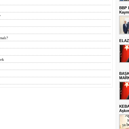
BBP E
Kaym
?
malı?
ELAZ
çek
BAŞK
MARK
KEBA
Aşkım