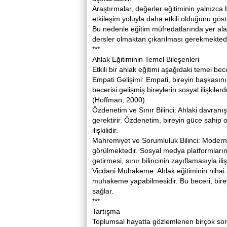
Araştırmalar, değerler eğitiminin yalnızca
etkileşim yoluyla daha etkili olduğunu gös
Bu nedenle eğitim müfredatlarında yer alan 
dersler olmaktan çıkarılması gerekmektedi
***
Ahlak Eğitiminin Temel Bileşenleri
Etkili bir ahlak eğitimi aşağıdaki temel bec
Empati Gelişimi: Empati, bireyin başkasını
becerisi gelişmiş bireylerin sosyal ilişkil
(Hoffman, 2000).
Özdenetim ve Sınır Bilinci: Ahlaki davranı
gerektirir. Özdenetim, bireyin güce sahip
ilişkilidir.
Mahremiyet ve Sorumluluk Bilinci: Modern 
görülmektedir. Sosyal medya platformlarınd
getirmesi, sınır bilincinin zayıflamasıyla il
Vicdani Muhakeme: Ahlak eğitiminin nihai 
muhakeme yapabilmesidir. Bu beceri, birey
sağlar.
***
Tartışma
Toplumsal hayatta gözlemlenen birçok sorun