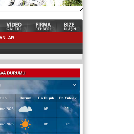
LANLAR
VA DURUMU
arih
Durum
En Düşük
En Yüksek
iran 2026
16°
27°
YAZAR-ŞAİR MİRAÇ DOĞAN
Mavi Işık İnsanları
iran 2026
18°
30°