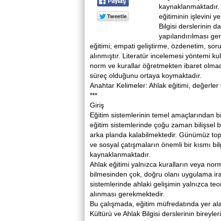
kaynaklanmaktadır. 
eğitiminin işlevini 
Bilgisi derslerinin d
yapılandırılması ge
eğitimi; empati geliştirme, özdenetim, soru
alınmıştır. Literatür incelemesi yöntemi ku
norm ve kurallar öğretmekten ibaret olmadı
süreç olduğunu ortaya koymaktadır.
Anahtar Kelimeler: Ahlak eğitimi, değerler e
***
Giriş
Eğitim sistemlerinin temel amaçlarından bi
eğitim sistemlerinde çoğu zaman bilişsel bi
arka planda kalabilmektedir. Günümüz topl
ve sosyal çatışmaların önemli bir kısmı bil
kaynaklanmaktadır.
Ahlak eğitimi yalnızca kuralların veya norm
bilmesinden çok, doğru olanı uygulama irade
sistemlerinde ahlaki gelişimin yalnızca teor
alınması gerekmektedir.
Bu çalışmada, eğitim müfredatında yer alan 
Kültürü ve Ahlak Bilgisi derslerinin bireyle