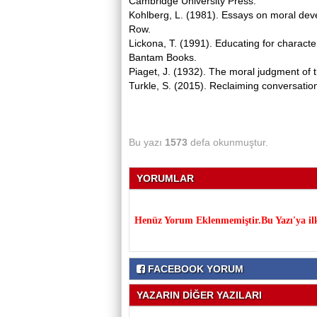
Cambridge University Press.
Kohlberg, L. (1981). Essays on moral de
Row.
Lickona, T. (1991). Educating for characte
Bantam Books.
Piaget, J. (1932). The moral judgment of t
Turkle, S. (2015). Reclaiming conversation
Bu yazı
1573
defa okunmuştur.
YORUMLAR
Henüz Yorum Eklenmemiştir.Bu Yazı'ya il
FACEBOOK YORUM
YAZARIN DİĞER YAZILARI