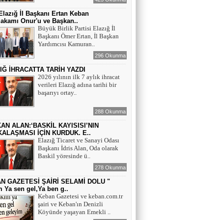
lazığ İl Başkanı Ertan Keban
akamı Onur'u ve Başkan..
Büyük Birlik Partisi Elazığ İl
Başkanı Ömer Ertan, İl Başkan
Yardımcısı Kamuran..
296 Okunma
IĞ İHRACATTA TARİH YAZDI
2026 yılının ilk 7 aylık ihracat
verileri Elazığ adına tarihi bir
başarıyı ortay..
288 Okunma
AN ALAN:‘BASKİL KAYISISI’NIN
ALAŞMASI İÇİN KURDUK. E..
Elazığ Ticaret ve Sanayi Odası
Başkanı İdris Alan, Oda olarak
Baskil yöresinde ü..
278 Okunma
N GAZETESİ ŞAİRİ SELAMİ DOLU "
 Ya sen gel,Ya ben g..
Keban Gazetesi ve keban.com.tr
şairi ve Keban'ın Denizli
Köyünde yaşayan Emekli ..