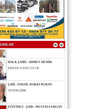
YAZAR : SELAHATTİN YALÇINER
ÇÖKÜNTÜ
YAZAR : AV.LEVENT BİLGİN
SAKAL-I ŞERİF
ZARLAR
HALK ŞAİRİ : AHMET DEMİR
KEBAN’A YOLCULUK
ŞAİR : İSMAİL HAKKI BURAN
YETERLİDİR
EĞİTİMCİ - ŞAİR : MUSTAFA ERGAN
KADIN VAR