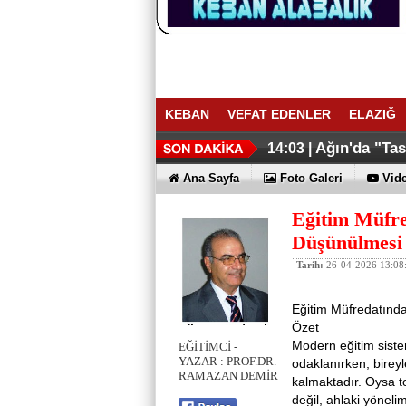
KEBAN
VEFAT EDENLER
ELAZIĞ
Ağın'da "Ta
14:03 |
Ana Sayfa
Foto Galeri
Vide
Eğitim Müfre
Düşünülmesi
Tarih:
26-04-2026 13:08
Eğitim Müfredatınd
Özet
Modern eğitim sisteml
EĞİTİMCİ -
YAZAR : PROF.DR.
odaklanırken, bireyl
RAMAZAN DEMİR
kalmaktadır. Oysa to
değil, ahlaki yönel