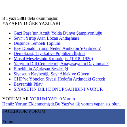
Bu yazı
5381
defa okunmuştur.
YAZARIN DİĞER YAZILARI
Gazi Paşa’nın Açtığı Yolda Dünya Şampiyonluğu
Sevr’i Yırtıp Atan Lozan Antlaşması
Düşünce Tembeli Toplum
Bay Donald Trump Neden Anıtkabir’e Gitmedi?
Demokrasi, Liyakat ve Popülizm İlişkisi
Musul Meselesinin Kronolojisi (1918–1926)
Yargının Dili Cennete mi, Anayasaya mı Dayanmalı?
Emeklinin Ağırlaşan Sessizliği
Siyasetin Kaybettiği Şey: Ahlak ve Güven
CHP’ye Yönelen Siyasi Hedefin Ardındaki Gerçek
Bayramlık Pilav
SİYASETİN DİLİ DÖNÜP SAHİBİNİ VURUR
YORUMLAR
YORUM YAP | 0 Yorum
Henüz Yorum Eklenmemiştir.Bu Yazı'ya ilk yorum yapan siz olun.
FACEBOOK YORUM
Yorum