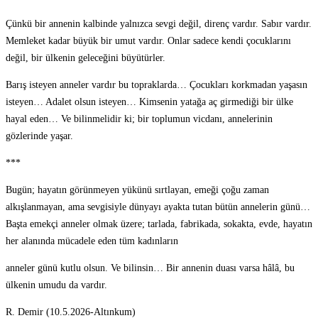
Çünkü bir annenin kalbinde yalnızca sevgi değil, direnç vardır. Sabır vardır.
Memleket kadar büyük bir umut vardır. Onlar sadece kendi çocuklarını
değil, bir ülkenin geleceğini büyütürler.
Barış isteyen anneler vardır bu topraklarda… Çocukları korkmadan yaşasın
isteyen… Adalet olsun isteyen… Kimsenin yatağa aç girmediği bir ülke
hayal eden… Ve bilinmelidir ki; bir toplumun vicdanı, annelerinin
gözlerinde yaşar.
***
Bugün; hayatın görünmeyen yükünü sırtlayan, emeği çoğu zaman
alkışlanmayan, ama sevgisiyle dünyayı ayakta tutan bütün annelerin günü…
Başta emekçi anneler olmak üzere; tarlada, fabrikada, sokakta, evde, hayatın
her alanında mücadele eden tüm kadınların
anneler günü kutlu olsun. Ve bilinsin… Bir annenin duası varsa hâlâ, bu
ülkenin umudu da vardır.
R. Demir (10.5.2026-Altınkum)