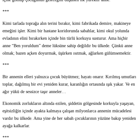
***
Kimi tarlada toprağa alın terini bırakır, kimi fabrikada demire, makineye
emeğini işler. Kimi bir hastane koridorunda sabahlar, kimi okul yolunda
evladının elini bırakırken içinde bin türlü korkuyu susturur. Ama hiçbir
anne “Ben yoruldum” deme lüksüne sahip değildir bu ülkede. Çünkü anne
olmak; bazen açken doyurmak, üşürken ısıtmak, ağlarken gülümsemektir.
***
Bir annenin elleri yalnızca çocuk büyütmez; hayatı onarır. Kırılmış umutları
toplar, dağılmış bir evi yeniden kurar, karanlığın ortasında ışık yakar. Ve en
ağır yükü de sessizce taşır anneler…
Ekonomik zorlukların altında ezilen, şiddetin gölgesinde korkuyla yaşayan,
eşitsizliğin içinde ayakta kalmaya çalışan milyonlarca annenin mücadelesi
vardır bu ülkede. Ama yine de her sabah çocuklarının yüzüne bakıp yeniden
ayağa kalkarlar.
***