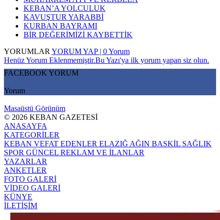
KEBAN’A YOLCULUK
KAVUŞTUR YARABBİ
KURBAN BAYRAMI
BİR DEĞERİMİZİ KAYBETTİK
YORUMLAR
YORUM YAP | 0 Yorum
Henüz Yorum Eklenmemiştir.Bu Yazı'ya ilk yorum yapan siz olun.
FACEBOOK YORUM
Yorum
Masaüstü Görünüm
© 2026 KEBAN GAZETESİ
ANASAYFA
KATEGORİLER
KEBAN
VEFAT EDENLER
ELAZIĞ
AĞIN
BASKİL
SAĞLIK
SPOR
GÜNCEL
REKLAM VE İLANLAR
YAZARLAR
ANKETLER
FOTO GALERİ
VİDEO GALERİ
KÜNYE
İLETİŞİM