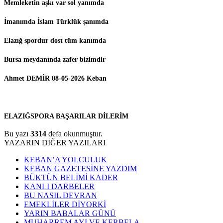
Memleketin aşkı var sol yanımda
İmanımda İslam Türklük şanımda
Elazığ spordur dost tüm kanımda
Bursa meydanında zafer bizimdir
Ahmet DEMİR 08-05-2026 Keban
ELAZIĞSPORA BAŞARILAR DİLERİM
Bu yazı
3314
defa okunmuştur.
YAZARIN DİĞER YAZILARI
KEBAN’A YOLCULUK
KEBAN GAZETESİNE YAZDIM
BÜKTÜN BELİMİ KADER
KANLI DARBELER
BU NASIL DEVRAN
EMEKLİLER DİYORKİ
YARIN BABALAR GÜNÜ
MUHARREM AYI VE KERBELA