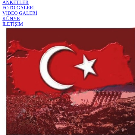
ANKETLER
FOTO GALERİ
VİDEO GALERİ
KÜNYE
İLETİŞİM