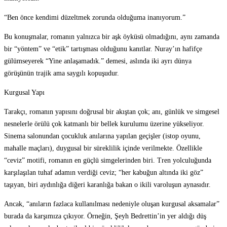
“Ben önce kendimi düzeltmek zorunda olduğuma inanıyorum.”
Bu konuşmalar, romanın yalnızca bir aşk öyküsü olmadığını, aynı zamanda
bir “yöntem” ve “etik” tartışması olduğunu kanıtlar. Nuray’ın hafifçe
gülümseyerek “Yine anlaşamadık.” demesi, aslında iki ayrı dünya
görüşünün trajik ama saygılı kopuşudur.
Kurgusal Yapı
Tarakçı, romanın yapısını doğrusal bir akıştan çok; anı, günlük ve simgesel
nesnelerle örülü çok katmanlı bir bellek kurulumu üzerine yükseliyor.
Sinema salonundan çocukluk anılarına yapılan geçişler (istop oyunu,
mahalle maçları), duygusal bir süreklilik içinde verilmekte. Özellikle
“ceviz” motifi, romanın en güçlü simgelerinden biri. Tren yolculuğunda
karşılaşılan tuhaf adamın verdiği ceviz; “her kabuğun altında iki göz”
taşıyan, biri aydınlığa diğeri karanlığa bakan o ikili varoluşun aynasıdır.
Ancak, “anıların fazlaca kullanılması nedeniyle oluşan kurgusal aksamalar”
burada da karşımıza çıkıyor. Örneğin, Şeyh Bedrettin’in yer aldığı düş