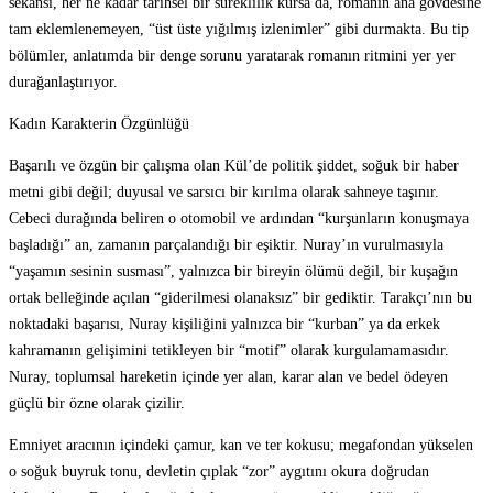
sekansı, her ne kadar tarihsel bir süreklilik kursa da, romanın ana gövdesine
tam eklemlenemeyen, “üst üste yığılmış izlenimler” gibi durmakta. Bu tip
bölümler, anlatımda bir denge sorunu yaratarak romanın ritmini yer yer
durağanlaştırıyor.
Kadın Karakterin Özgünlüğü
Başarılı ve özgün bir çalışma olan Kül’de politik şiddet, soğuk bir haber
metni gibi değil; duyusal ve sarsıcı bir kırılma olarak sahneye taşınır.
Cebeci durağında beliren o otomobil ve ardından “kurşunların konuşmaya
başladığı” an, zamanın parçalandığı bir eşiktir. Nuray’ın vurulmasıyla
“yaşamın sesinin susması”, yalnızca bir bireyin ölümü değil, bir kuşağın
ortak belleğinde açılan “giderilmesi olanaksız” bir gediktir. Tarakçı’nın bu
noktadaki başarısı, Nuray kişiliğini yalnızca bir “kurban” ya da erkek
kahramanın gelişimini tetikleyen bir “motif” olarak kurgulamamasıdır.
Nuray, toplumsal hareketin içinde yer alan, karar alan ve bedel ödeyen
güçlü bir özne olarak çizilir.
Emniyet aracının içindeki çamur, kan ve ter kokusu; megafondan yükselen
o soğuk buyruk tonu, devletin çıplak “zor” aygıtını okura doğrudan