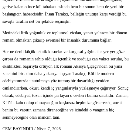
geriye kalan o ince kül tabakası aslında hem bir sonun hem de yeni bir
başlangıcın habercisidir. İhsan Tarakçı, belleğin unutuşa karşı verdiği bu
savaşta tarafını net bir şekilde seçmiştir.
Metindeki lirik yoğunluk ve toplumsal vicdan, yapıtı yalnızca bir dönem
romanı olmaktan çıkarıp evrensel bir insanlık durumuna bağlar.
Her ne denli küçük teknik kusurlar ve kurgusal yığılmalar yer yer göze
çarpsa da romanın sahip olduğu içtenlik ve sorduğu can yakıcı sorular, bu
eksiklikleri başarıyla örtüyor. İlk romanı Akasya Çiçeği’nden bu yana
kalemini bir adım daha yukarıya taşıyan Tarakçı, Kül ile modern
edebiyatımızda unutulmaya yüz tutmuş bir duyarlılığı yeniden
canlandırırken, okuru kendi iç yangınlarıyla yüzleşmeye çağırıyor. Sonuç
olarak, edebiyat, tozun içinde parlayan o cevheri bulma sanatıdır. Zaman,
Kül’ün kalıcı olup olmayacağını kuşkusuz hepimize gösterecek; ancak
benim bu yapıtın zamana direneceğine ve içindeki o yangının hiç
sönmeyeceğine olan inancım tam.
CEM BAYINDIR / Nisan 7, 2026.