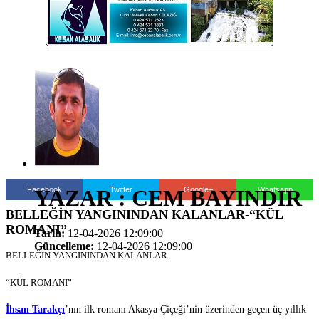
Facebook
Twitter
Google+
Whatsapp
YAZAR : CEM BAYINDIR
BELLEĞİN YANGININDAN KALANLAR-“KÜL
ROMANI”
Tarih:
12-04-2026 12:09:00
Güncelleme:
12-04-2026 12:09:00
BELLEĞİN YANGININDAN KALANLAR
“KÜL ROMANI”
İhsan Tarakçı
’nın ilk romanı Akasya Çiçeği’nin üzerinden geçen üç yıllık