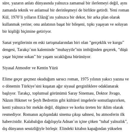
süre, yazarın anlatı dünyasında yalnızca zamansal bir ilerlemeyi değil, aynı
zamanda teknik ve anlamsal bir derinleşmeyi de birlikte getirdi. Yeni roman
Kül, 1970’li yılların Elâzığ’ını yalnızca bir dekor, bir arka plan olarak
kullanmak yerine; onu anlatının başat bir bileşeni, tıpkı yaşayan ve soluyan
bir kişiliği biçimine getiriyor.
Sanat yergilerinin en eski tartışmalarından biri olan “gerçeklik ve kurgu”
dengesi, Tarakçı’nın kaleminde “muhayyile”nin imbiğinden geçerek, “düşü
yaşar biçime sokan” bir yaşam sıcaklığına bürünüyor.
Siyasal Atmosfer ve Kentin Yüzü
Elime geçer geçmez okuduğum sarsıcı roman, 1975 yılının yakıcı yazına ve
o dönemin Türkiye’sini kuşatan ağır siyasal gerginliklere odaklanarak
başlıyor. Tarakçı, toplumsal görünümü Saray Sineması, Doktor Jivago,
Nâzım Hikmet ve Şeyh Bedrettin gibi kültürel imgelerle somutlaştırırken,
kenti yalnızca bir mekân değil, düşünce ve korku üreten bir iklim olarak
resmediyor. Romanın açılışındaki sinema çıkışı sahnesi, bu atmosferin ilk
habercisidir. Kalabalığın dağılışıyla Adnan’ın içine çöken “tuhaf yalnızlık”,
dış dünyanın sessizliğiyle birleşir. Elindeki kitabın kapağından yükselen