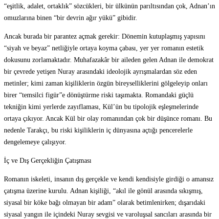
“eşitlik, adalet, ortaklık” sözcükleri, bir ülkünün parıltısından çok, Adnan’ın
omuzlarına binen “bir devrin ağır yükü” gibidir.
Ancak burada bir parantez açmak gerekir: Dönemin kutuplaşmış yapısını
“siyah ve beyaz” netliğiyle ortaya koyma çabası, yer yer romanın estetik
dokusunu zorlamaktadır. Muhafazakâr bir aileden gelen Adnan ile demokrat
bir çevrede yetişen Nuray arasındaki ideolojik ayrışmalardan söz eden
metinler; kimi zaman kişiliklerin özgün bireyselliklerini gölgeleyip onları
birer “temsilci figür”e dönüştürme riski taşımakta. Romandaki güçlü
tekniğin kimi yerlerde zayıflaması, Kül’ün bu tipolojik eşleşmelerinde
ortaya çıkıyor. Ancak Kül bir olay romanından çok bir düşünce romanı. Bu
nedenle Tarakçı, bu riski kişiliklerin iç dünyasına açtığı pencerelerle
dengelemeye çalışıyor.
İç ve Dış Gerçekliğin Çatışması
Romanın iskeleti, insanın dış gerçekle ve kendi kendisiyle girdiği o amansız
çatışma üzerine kurulu. Adnan kişiliği, “akıl ile gönül arasında sıkışmış,
siyasal bir köke bağı olmayan bir adam” olarak betimlenirken; dışarıdaki
siyasal yangın ile içindeki Nuray sevgisi ve varoluşsal sancıları arasında bir