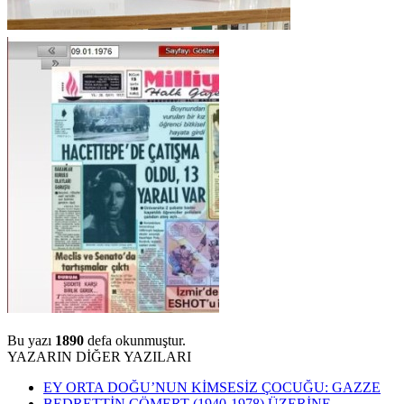
Bu yazı
1890
defa okunmuştur.
YAZARIN DİĞER YAZILARI
EY ORTA DOĞU’NUN KİMSESİZ ÇOCUĞU: GAZZE
BEDRETTİN CÖMERT (1940-1978) ÜZERİNE