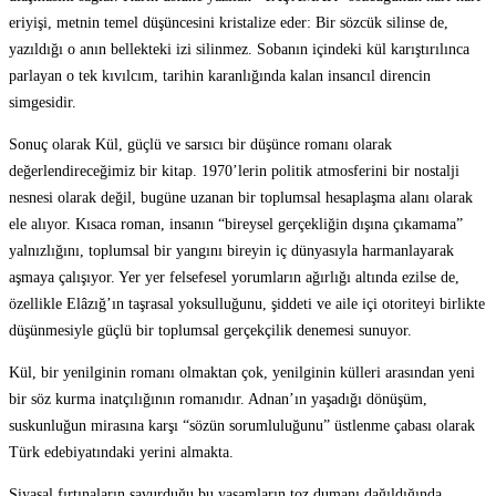
eriyişi, metnin temel düşüncesini kristalize eder: Bir sözcük silinse de,
yazıldığı o anın bellekteki izi silinmez. Sobanın içindeki kül karıştırılınca
parlayan o tek kıvılcım, tarihin karanlığında kalan insancıl direncin
simgesidir.
Sonuç olarak Kül, güçlü ve sarsıcı bir düşünce romanı olarak
değerlendireceğimiz bir kitap. 1970’lerin politik atmosferini bir nostalji
nesnesi olarak değil, bugüne uzanan bir toplumsal hesaplaşma alanı olarak
ele alıyor. Kısaca roman, insanın “bireysel gerçekliğin dışına çıkamama”
yalnızlığını, toplumsal bir yangını bireyin iç dünyasıyla harmanlayarak
aşmaya çalışıyor. Yer yer felsefesel yorumların ağırlığı altında ezilse de,
özellikle Elâzığ’ın taşrasal yoksulluğunu, şiddeti ve aile içi otoriteyi birlikte
düşünmesiyle güçlü bir toplumsal gerçekçilik denemesi sunuyor.
Kül, bir yenilginin romanı olmaktan çok, yenilginin külleri arasından yeni
bir söz kurma inatçılığının romanıdır. Adnan’ın yaşadığı dönüşüm,
suskunluğun mirasına karşı “sözün sorumluluğunu” üstlenme çabası olarak
Türk edebiyatındaki yerini almakta.
Siyasal fırtınaların savurduğu bu yaşamların toz dumanı dağıldığında,