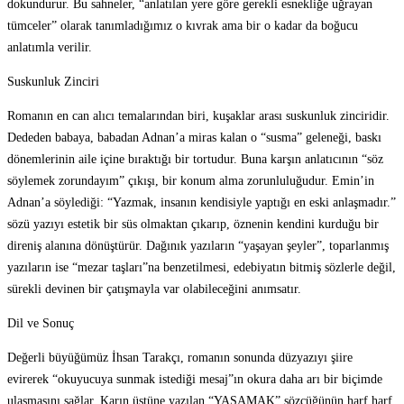
dokundurur. Bu sahneler, “anlatılan yere göre gerekli esnekliğe uğrayan
tümceler” olarak tanımladığımız o kıvrak ama bir o kadar da boğucu
anlatımla verilir.
Suskunluk Zinciri
Romanın en can alıcı temalarından biri, kuşaklar arası suskunluk zinciridir.
Dededen babaya, babadan Adnan’a miras kalan o “susma” geleneği, baskı
dönemlerinin aile içine bıraktığı bir tortudur. Buna karşın anlatıcının “söz
söylemek zorundayım” çıkışı, bir konum alma zorunluluğudur. Emin’in
Adnan’a söylediği: “Yazmak, insanın kendisiyle yaptığı en eski anlaşmadır.”
sözü yazıyı estetik bir süs olmaktan çıkarıp, öznenin kendini kurduğu bir
direniş alanına dönüştürür. Dağınık yazıların “yaşayan şeyler”, toparlanmış
yazıların ise “mezar taşları”na benzetilmesi, edebiyatın bitmiş sözlerle değil,
sürekli devinen bir çatışmayla var olabileceğini anımsatır.
Dil ve Sonuç
Değerli büyüğümüz İhsan Tarakçı, romanın sonunda düzyazıyı şiire
evirerek “okuyucuya sunmak istediği mesaj”ın okura daha arı bir biçimde
ulaşmasını sağlar. Karın üstüne yazılan “YAŞAMAK” sözcüğünün harf harf