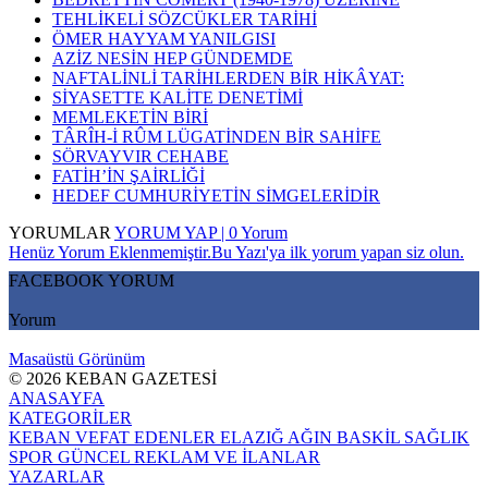
TEHLİKELİ SÖZCÜKLER TARİHİ
ÖMER HAYYAM YANILGISI
AZİZ NESİN HEP GÜNDEMDE
NAFTALİNLİ TARİHLERDEN BİR HİKÂYAT:
SİYASETTE KALİTE DENETİMİ
MEMLEKETİN BİRİ
TÂRÎH-İ RÛM LÜGATİNDEN BİR SAHİFE
SÖRVAYVIR CEHABE
FATİH’İN ŞAİRLİĞİ
HEDEF CUMHURİYETİN SİMGELERİDİR
YORUMLAR
YORUM YAP | 0 Yorum
Henüz Yorum Eklenmemiştir.Bu Yazı'ya ilk yorum yapan siz olun.
FACEBOOK YORUM
Yorum
Masaüstü Görünüm
© 2026 KEBAN GAZETESİ
ANASAYFA
KATEGORİLER
KEBAN
VEFAT EDENLER
ELAZIĞ
AĞIN
BASKİL
SAĞLIK
SPOR
GÜNCEL
REKLAM VE İLANLAR
YAZARLAR