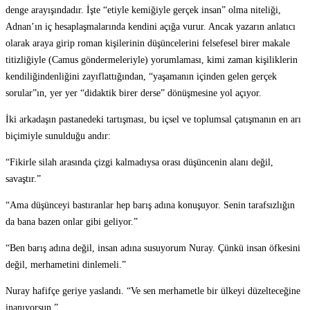
denge arayışındadır. İşte “etiyle kemiğiyle gerçek insan” olma niteliği,
Adnan’ın iç hesaplaşmalarında kendini açığa vurur. Ancak yazarın anlatıcı
olarak araya girip roman kişilerinin düşüncelerini felsefesel birer makale
titizliğiyle (Camus göndermeleriyle) yorumlaması, kimi zaman kişiliklerin
kendiliğindenliğini zayıflattığından, “yaşamanın içinden gelen gerçek
sorular”ın, yer yer “didaktik birer derse” dönüşmesine yol açıyor.
İki arkadaşın pastanedeki tartışması, bu içsel ve toplumsal çatışmanın en arı
biçimiyle sunulduğu andır:
“Fikirle silah arasında çizgi kalmadıysa orası düşüncenin alanı değil,
savaştır.”
“Ama düşünceyi bastıranlar hep barış adına konuşuyor. Senin tarafsızlığın
da bana bazen onlar gibi geliyor.”
“Ben barış adına değil, insan adına susuyorum Nuray. Çünkü insan öfkesini
değil, merhametini dinlemeli.”
Nuray hafifçe geriye yaslandı. “Ve sen merhametle bir ülkeyi düzelteceğine
inanıyorsun.”