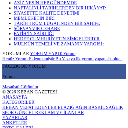
AZİZ NESİN HEP GÜNDEMDE
NAFTALİNLİ TARİHLERDEN BİR HİKÂYAT:
SİYASETTE KALİTE DENETİMİ
MEMLEKETİN BİRİ
TÂRÎH-İ RÛM LÜGATİNDEN BİR SAHİFE
SÖRVAYVIR CEHABE
FATİH’İN ŞAİRLİĞİ
HEDEF CUMHURİYETİN SİMGELERİDİR
MÜLKÜN TEMELİ VE ZAMANIN YARGISI :
YORUMLAR
YORUM YAP | 0 Yorum
Henüz Yorum Eklenmemiştir.Bu Yazı'ya ilk yorum yapan siz olun.
FACEBOOK YORUM
Yorum
Masaüstü Görünüm
© 2026 KEBAN GAZETESİ
ANASAYFA
KATEGORİLER
KEBAN
VEFAT EDENLER
ELAZIĞ
AĞIN
BASKİL
SAĞLIK
SPOR
GÜNCEL
REKLAM VE İLANLAR
YAZARLAR
ANKETLER
FOTO GALERİ