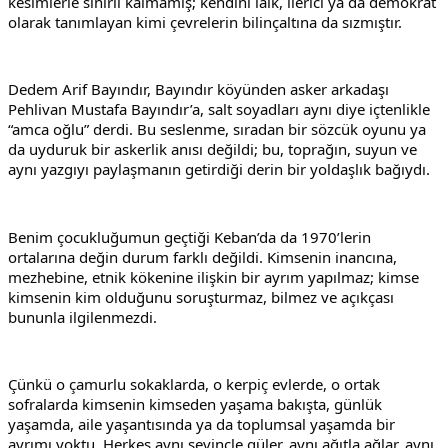
kesimlerle sınırlı kalmamış; kendini laik, ilerici ya da demokrat 
olarak tanımlayan kimi çevrelerin bilinçaltına da sızmıştır.
Dedem Arif Bayındır, Bayındır köyünden asker arkadaşı 
Pehlivan Mustafa Bayındır’a, salt soyadları aynı diye içtenlikle 
“amca oğlu” derdi. Bu seslenme, sıradan bir sözcük oyunu ya 
da uyduruk bir askerlik anısı değildi; bu, toprağın, suyun ve 
aynı yazgıyı paylaşmanın getirdiği derin bir yoldaşlık bağıydı.
Benim çocukluğumun geçtiği Keban’da da 1970’lerin 
ortalarına değin durum farklı değildi. Kimsenin inancına, 
mezhebine, etnik kökenine ilişkin bir ayrım yapılmaz; kimse 
kimsenin kim olduğunu soruşturmaz, bilmez ve açıkçası 
bununla ilgilenmezdi.
Çünkü o çamurlu sokaklarda, o kerpiç evlerde, o ortak 
sofralarda kimsenin kimseden yaşama bakışta, günlük 
yaşamda, aile yaşantısında ya da toplumsal yaşamda bir 
ayrımı yoktu. Herkes aynı sevinçle güler, aynı ağıtla ağlar, aynı 