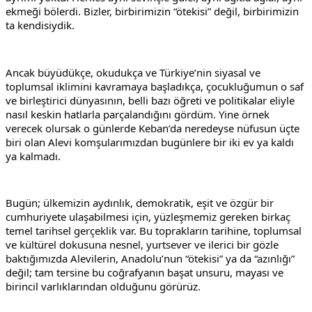
ekmeği bölerdi. Bizler, birbirimizin “ötekisi” değil, birbirimizin 
ta kendisiydik.
Ancak büyüdükçe, okudukça ve Türkiye’nin siyasal ve 
toplumsal iklimini kavramaya başladıkça, çocukluğumun o saf 
ve birleştirici dünyasının, belli bazı öğreti ve politikalar eliyle 
nasıl keskin hatlarla parçalandığını gördüm. Yine örnek 
verecek olursak o günlerde Keban’da neredeyse nüfusun üçte 
biri olan Alevi komşularımızdan bugünlere bir iki ev ya kaldı 
ya kalmadı.
Bugün; ülkemizin aydınlık, demokratik, eşit ve özgür bir 
cumhuriyete ulaşabilmesi için, yüzleşmemiz gereken birkaç 
temel tarihsel gerçeklik var. Bu toprakların tarihine, toplumsal 
ve kültürel dokusuna nesnel, yurtsever ve ilerici bir gözle 
baktığımızda Alevilerin, Anadolu’nun “ötekisi” ya da “azınlığı” 
değil; tam tersine bu coğrafyanın başat unsuru, mayası ve 
birincil varlıklarından olduğunu görürüz.