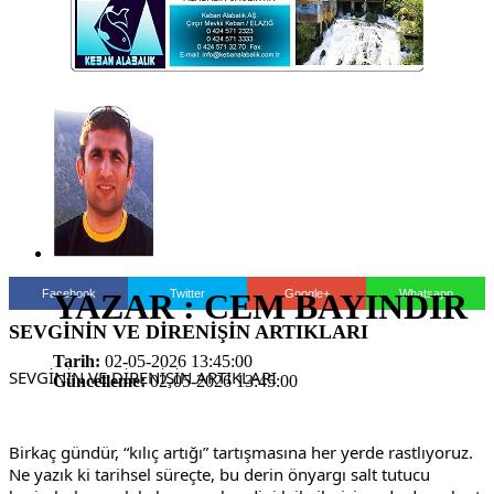
Facebook
Twitter
Google+
Whatsapp
YAZAR : CEM BAYINDIR
SEVGİNİN VE DİRENİŞİN ARTIKLARI
Tarih:
02-05-2026 13:45:00
SEVGİNİN VE DİRENİŞİN ARTIKLARI
Güncelleme:
02-05-2026 13:45:00
Birkaç gündür, “kılıç artığı” tartışmasına her yerde rastlıyoruz. 
Ne yazık ki tarihsel süreçte, bu derin önyargı salt tutucu 