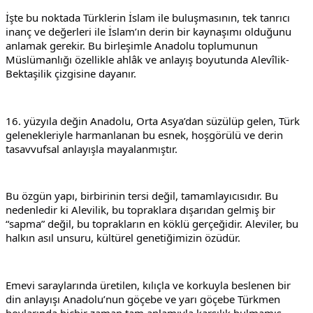
İşte bu noktada Türklerin İslam ile buluşmasının, tek tanrıcı 
inanç ve değerleri ile İslam’ın derin bir kaynaşımı olduğunu 
anlamak gerekir. Bu birleşimle Anadolu toplumunun 
Müslümanlığı özellikle ahlâk ve anlayış boyutunda Alevîlik-
Bektaşilik çizgisine dayanır.
16. yüzyıla değin Anadolu, Orta Asya’dan süzülüp gelen, Türk 
gelenekleriyle harmanlanan bu esnek, hoşgörülü ve derin 
tasavvufsal anlayışla mayalanmıştır.
Bu özgün yapı, birbirinin tersi değil, tamamlayıcısıdır. Bu 
nedenledir ki Alevilik, bu topraklara dışarıdan gelmiş bir 
“sapma” değil, bu toprakların en köklü gerçeğidir. Aleviler, bu 
halkın asıl unsuru, kültürel genetiğimizin özüdür.
Emevi saraylarında üretilen, kılıçla ve korkuyla beslenen bir 
din anlayışı Anadolu’nun göçebe ve yarı göçebe Türkmen 
boylarında hiçbir zaman tam anlamıyla karşılık bulmamış, 