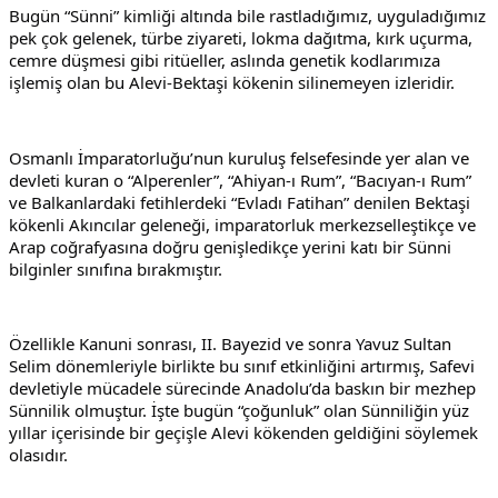
Bugün “Sünni” kimliği altında bile rastladığımız, uyguladığımız 
pek çok gelenek, türbe ziyareti, lokma dağıtma, kırk uçurma, 
cemre düşmesi gibi ritüeller, aslında genetik kodlarımıza 
işlemiş olan bu Alevi-Bektaşi kökenin silinemeyen izleridir.
Osmanlı İmparatorluğu’nun kuruluş felsefesinde yer alan ve 
devleti kuran o “Alperenler”, “Ahiyan-ı Rum”, “Bacıyan-ı Rum” 
ve Balkanlardaki fetihlerdeki “Evladı Fatihan” denilen Bektaşi 
kökenli Akıncılar geleneği, imparatorluk merkezselleştikçe ve 
Arap coğrafyasına doğru genişledikçe yerini katı bir Sünni 
bilginler sınıfına bırakmıştır.
Özellikle Kanuni sonrası, II. Bayezid ve sonra Yavuz Sultan 
Selim dönemleriyle birlikte bu sınıf etkinliğini artırmış, Safevi 
devletiyle mücadele sürecinde Anadolu’da baskın bir mezhep 
Sünnilik olmuştur. İşte bugün “çoğunluk” olan Sünniliğin yüz 
yıllar içerisinde bir geçişle Alevi kökenden geldiğini söylemek 
olasıdır.