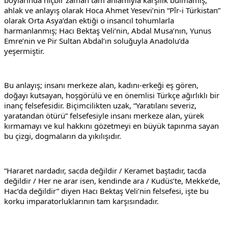
ahlak ve anlayış olarak Hoca Ahmet Yesevi’nin “Pîr-i Türkistan” 
olarak Orta Asya’dan ektiği o insancıl tohumlarla 
harmanlanmış; Hacı Bektaş Veli’nin, Abdal Musa’nın, Yunus 
Emre’nin ve Pir Sultan Abdal’ın soluğuyla Anadolu’da 
yeşermiştir.
Bu anlayış; insanı merkeze alan, kadını-erkeği eş gören, 
doğayı kutsayan, hoşgörülü ve en önemlisi Türkçe ağırlıklı bir 
inanç felsefesidir. Biçimcilikten uzak, “Yaratılanı severiz, 
yaratandan ötürü” felsefesiyle insanı merkeze alan, yürek 
kırmamayı ve kul hakkını gözetmeyi en büyük tapınma sayan 
bu çizgi, dogmaların da yıkılışıdır.
“Hararet nardadır, sacda değildir / Keramet baştadır, tacda 
değildir / Her ne arar isen, kendinde ara / Kudüs’te, Mekke’de, 
Hac’da değildir” diyen Hacı Bektaş Veli’nin felsefesi, işte bu 
korku imparatorluklarının tam karşısındadır.