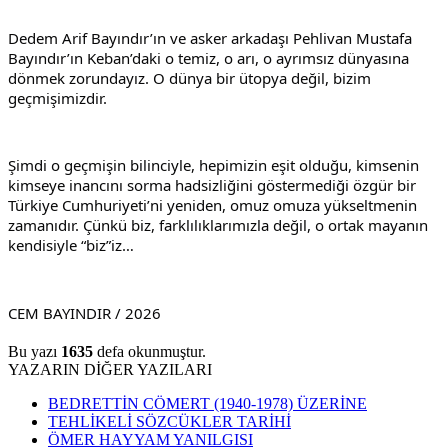
Dedem Arif Bayındır’ın ve asker arkadaşı Pehlivan Mustafa 
Bayındır’ın Keban’daki o temiz, o arı, o ayrımsız dünyasına 
dönmek zorundayız. O dünya bir ütopya değil, bizim 
geçmişimizdir.
Şimdi o geçmişin bilinciyle, hepimizin eşit olduğu, kimsenin 
kimseye inancını sorma hadsizliğini göstermediği özgür bir 
Türkiye Cumhuriyeti’ni yeniden, omuz omuza yükseltmenin 
zamanıdır. Çünkü biz, farklılıklarımızla değil, o ortak mayanın 
kendisiyle “biz”iz…
CEM BAYINDIR / 2026
Bu yazı
1635
defa okunmuştur.
YAZARIN DİĞER YAZILARI
BEDRETTİN CÖMERT (1940-1978) ÜZERİNE
TEHLİKELİ SÖZCÜKLER TARİHİ
ÖMER HAYYAM YANILGISI