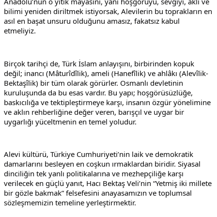
Anadolu’nun o yitik mayasını, yani hoşgörüyü, sevgiyi, aklı ve 
bilimi yeniden diriltmek istiyorsak, Alevilerin bu toprakların en 
asıl en başat unsuru olduğunu amasız, fakatsız kabul 
etmeliyiz.
Birçok tarihçi de, Türk İslam anlayışını, birbirinden kopuk 
değil; inancı (Mâturîdîlik), ameli (Hanefîlik) ve ahlâkı (Alevîlik-
Bektaşîlik) bir tüm olarak görürler. Osmanlı devletinin 
kuruluşunda da bu esas vardır. Bu yapı; hoşgörüsüzlüğe, 
baskıcılığa ve tektipleştirmeye karşı, insanın özgür yönelimine 
ve aklın rehberliğine değer veren, barışçıl ve uygar bir 
uygarlığı yüceltmenin en temel yoludur.
Alevi kültürü, Türkiye Cumhuriyeti’nin laik ve demokratik 
damarlarını besleyen en coşkun ırmaklardan biridir. Siyasal 
dinciliğin tek yanlı politikalarına ve mezhepçiliğe karşı 
verilecek en güçlü yanıt, Hacı Bektaş Veli’nin “Yetmiş iki millete 
bir gözle bakmak” felsefesini anayasamızın ve toplumsal 
sözleşmemizin temeline yerleştirmektir.