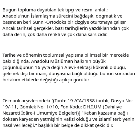
Bugün topluma dayatılan tek tipçi ve resmi anlatı; 
Anadolu’nun İslamlaşma sürecini bağdaşık, dogmatik ve 
başından beri Sünni-Ortodoks bir çizgiye oturtmaya çalışır. 
Ancak tarihsel gerçekler, bazı tarihçilerin yazdıklarından çok 
daha derin, çok daha renkli ve çok daha sarsıcıdır.
Tarihe ve dönemin toplumsal yapısına bilimsel bir mercekle 
bakıldığında, Anadolu Müslüman halkının büyük 
çoğunluğunun 16.yy’a değin Alevi-Bektaşi kökenli olduğu, 
gelenek dışı bir inanç dünyasına bağlı olduğu bunun sonradan 
birtakım etkilerle değiştiği açıkça görülür.
Osmanlı arşivlerindeki [(Tarih: 19 /CA/1338 tarihli, Dosya No: 
19/-11, Gömlek No: 1//10, Fon Kodu: DH.İ.UM (Dahiliye 
Nezareti İdâre-i Umumiye Belgeleri)] "Keban kazasına bağlı 
doksan karyeden yetmişinin Rafızi olduğu ve İslamî terbiyenin 
nasıl verileceği." başlıklı bir belge de dikkat çekicidir.