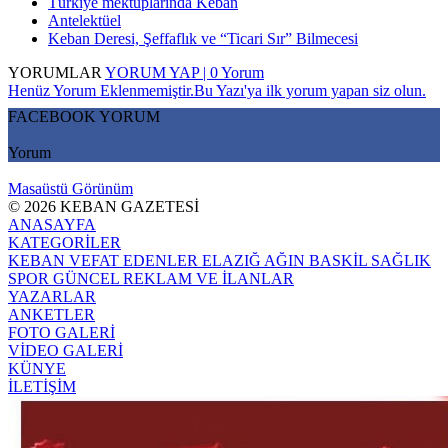
Türkiye mektuplarında Keban
Antelektüel
Keban Deresi, Şeffaflık ve “Ticari Sır” Bilmecesi
YORUMLAR
YORUM YAP | 0 Yorum
Henüz Yorum Eklenmemiştir.Bu Yazı'ya ilk yorum yapan siz olun.
FACEBOOK YORUM
Yorum
Masaüstü Görünüm
© 2026 KEBAN GAZETESİ
ANASAYFA
KATEGORİLER
KEBAN
VEFAT EDENLER
ELAZIĞ
AĞIN
BASKİL
SAĞLIK
SPOR
GÜNCEL
REKLAM VE İLANLAR
YAZARLAR
ANKETLER
FOTO GALERİ
VİDEO GALERİ
KÜNYE
İLETİŞİM