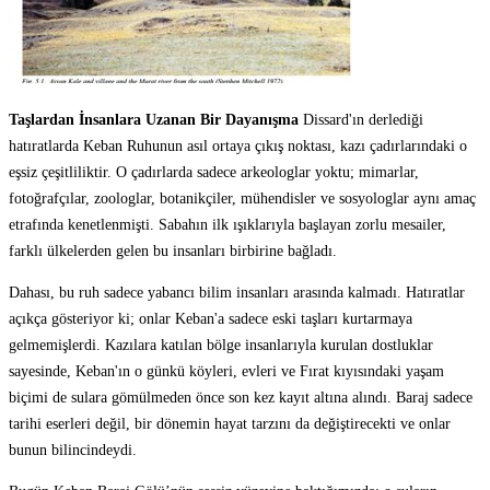
Taşlardan İnsanlara Uzanan Bir Dayanışma
Dissard'ın derlediği
hatıratlarda Keban Ruhunun asıl ortaya çıkış noktası, kazı çadırlarındaki o
eşsiz çeşitliliktir. O çadırlarda sadece arkeologlar yoktu; mimarlar,
fotoğrafçılar, zoologlar, botanikçiler, mühendisler ve sosyologlar aynı amaç
etrafında kenetlenmişti. Sabahın ilk ışıklarıyla başlayan zorlu mesailer,
farklı ülkelerden gelen bu insanları birbirine bağladı.
Dahası, bu ruh sadece yabancı bilim insanları arasında kalmadı. Hatıratlar
açıkça gösteriyor ki; onlar Keban'a sadece eski taşları kurtarmaya
gelmemişlerdi. Kazılara katılan bölge insanlarıyla kurulan dostluklar
sayesinde, Keban'ın o günkü köyleri, evleri ve Fırat kıyısındaki yaşam
biçimi de sulara gömülmeden önce son kez kayıt altına alındı. Baraj sadece
tarihi eserleri değil, bir dönemin hayat tarzını da değiştirecekti ve onlar
bunun bilincindeydi.