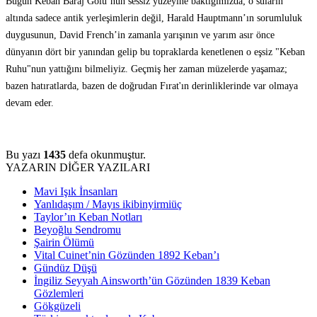
Bugün Keban Baraj Gölü’nün sessiz yüzeyine baktığımızda; o suların
altında sadece antik yerleşimlerin değil, Harald Hauptmann’ın sorumluluk
duygusunun, David French’in zamanla yarışının ve yarım asır önce
dünyanın dört bir yanından gelip bu topraklarda kenetlenen o eşsiz "Keban
Ruhu"nun yattığını bilmeliyiz. Geçmiş her zaman müzelerde yaşamaz;
bazen hatıratlarda, bazen de doğrudan Fırat'ın derinliklerinde var olmaya
devam eder.
Bu yazı
1435
defa okunmuştur.
YAZARIN DİĞER YAZILARI
Mavi Işık İnsanları
Yanlıdaşım / Mayıs ikibinyirmiüç
Taylor’ın Keban Notları
Beyoğlu Sendromu
Şairin Ölümü
Vital Cuinet’nin Gözünden 1892 Keban’ı
Gündüz Düşü
İngiliz Seyyah Ainsworth’ün Gözünden 1839 Keban
Gözlemleri
Gökgüzeli