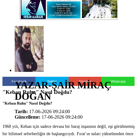
Facebook
Twitter
Google+
Whatsapp
YAZAR-ŞAİR MİRAÇ
"Keban Ruhu" Nasıl Doğdu?
DOĞAN
"Keban Ruhu" Nasıl Doğdu?
Tarih:
17-06-2026 09:24:00
Güncelleme:
17-06-2026 09:24:00
1968 yılı, Keban için sadece devasa bir baraj inşasının değil, eşi görülmemiş
bir bilimsel seferberliğin de başlangıcıydı. Fırat’ın suları yükselmeden önce