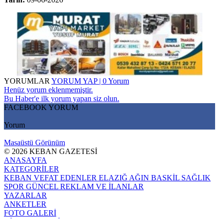
YORUMLAR
YORUM YAP | 0 Yorum
Henüz yorum eklenmemiştir.
Bu Haber'e ilk yorum yapan siz olun.
FACEBOOK YORUM
Yorum
Masaüstü Görünüm
© 2026 KEBAN GAZETESİ
ANASAYFA
KATEGORİLER
KEBAN
VEFAT EDENLER
ELAZIĞ
AĞIN
BASKİL
SAĞLIK
SPOR
GÜNCEL
REKLAM VE İLANLAR
YAZARLAR
ANKETLER
FOTO GALERİ