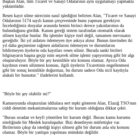
Başkan Alan, tüm Ticaret ve Sanayi Odalarının aynı uygulamayı yapmakla
yükümlüdür.
Resen kayıt silme sürecinin nasıl işlediğini belirten Alan, "Ticaret ve Sanayi
Odalarının 5174 sayılı kanun çerçevesinde bunu yapması gerekiyor.
İncelediğimiz dosyalar arasında benim birinci derece yakınlarımın da
bulunduğunu gördük. Kanun gereği sistem tarafından otomatik olarak
silinen kayıtlar bunlar. Bu işlemler kişiye özel değil, tamamen mevzuatın
gereğidir. İki yıl aidatını ödemeyen üye askıya alınır. Bunun üzerinden iki
yıl daha geçmesine rağmen aidatlarını ödemeyen ve durumlarını
bildirmeyen üyelerin oda kayıtları resen silinir. Burada sanki birileri
bilgisayarın başına geçip isim seçerek silme işlemi yapıyormuş gibi bir algı
oluşturuluyor. Böyle bir şey kesinlikle söz konusu olamaz. Ayrıca Oda
kaydının resen silinmesi konusu, ilgili üyelerin Ticaretinin engellenmesi
gibi bir sonuç kesinlikle doğurmaz, bu durum sadece Oda sicil kaydıyla
alakalı bir husustur." ifadelerini kullandı.
"Böyle bir şey olabilir mi?"
Kamuoyunda oluşturulan iddialara sert tepki gösteren Alan, Elazığ TSO'nun
ciddi denetim mekanizmalarına sahip bir kurum olduğuna dikkat çekti.
"Burası sıradan ve keyfi yönetilen bir kurum değil. Burası kamu kurumu
niteliğinde bir Meslek kuruluşudur. Bizi denetleyen müfettişler var.
Birilerinin çıkıp da istediği kişiyi silmesi gibi bir durum asla söz konusu
olamaz. Böyle bir yanlışın yapılması mümkün değildir.