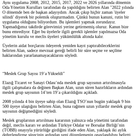
Aynı uygulama 2008, 2012, 2015, 2017, 2022 ve 2026 yıllarında dönemin
Oda Yönetim Kurulları tarafından da yapıldığını belirten Alan "2022 yılında
O dönemde ben de başkan adayıydım. Ancak çıkıp hiçbir zaman 'üyeler
silindi' diyerek bir polemik oluşturmadım. Çünkü bunun kanuni, rutin bir
uygulama olduğunu biliyordum. Bu işlemleri yapmak zorundayız.
Yapmadığımız takdirde görevimizi yerine getirmemiş oluruz. Kanun bize
bunu emrediyor. Eğer bu üyelerle ilgili gerekli işlemler yapılmazsa Oda
yönetim kurulu ve meclis üyeleri yükümlülük altında kalır.
Üyelerin aidat borçlarını ödeyerek yeniden kayıt yaptırabileceklerini
belirten Alan, sadece mevzuat gereği belirli bir süre seçme ve seçilme
haklarından yararlanamayacaklarını söyledi.
“Meslek Grup Sayısı 19’a Yükseldi”
Elazığ Ticaret ve Sanayi Odası’nda meslek grup sayısının artırılmasıyla
ilgili çalışmalara da değinen Başkan Alan, uzun süren hazırlıkların ardından
meslek grup sayısının 14’ten 19’a çıkarıldığını açıkladı.
2008 yılında 4 bin üyeye sahip olan Elazığ TSO’nun bugün yaklaşık 9 bin
500 üyeye ulaştığını belirten Alan, buna rağmen uzun yıllardır meslek grup
sayısının değişmediğini söyledi.
Meslek gruplarının artırılması kararının yalnızca oda yönetimi tarafından
değil, meclis kararı ve ardından Türkiye Odalar ve Borsalar Birliği’nin
(TOBB) onayıyla yürürlüğe girdiğini ifade eden Alan, yaklaşık iki aylık
değerlendirme sürecinin ardından yeni düzenlemenin onaylandığını belirtti.