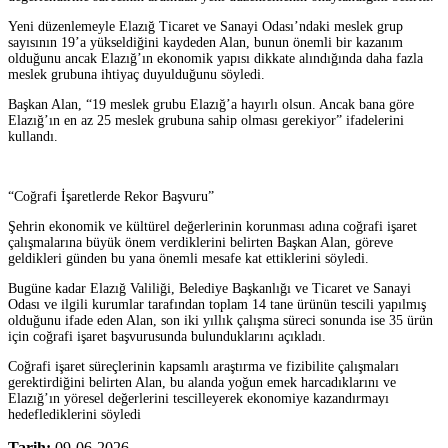
Yeni düzenlemeyle Elazığ Ticaret ve Sanayi Odası’ndaki meslek grup
sayısının 19’a yükseldiğini kaydeden Alan, bunun önemli bir kazanım
olduğunu ancak Elazığ’ın ekonomik yapısı dikkate alındığında daha fazla
meslek grubuna ihtiyaç duyulduğunu söyledi.
Başkan Alan, “19 meslek grubu Elazığ’a hayırlı olsun. Ancak bana göre
Elazığ’ın en az 25 meslek grubuna sahip olması gerekiyor” ifadelerini
kullandı.
“Coğrafi İşaretlerde Rekor Başvuru”
Şehrin ekonomik ve kültürel değerlerinin korunması adına coğrafi işaret
çalışmalarına büyük önem verdiklerini belirten Başkan Alan, göreve
geldikleri günden bu yana önemli mesafe kat ettiklerini söyledi.
Bugüne kadar Elazığ Valiliği, Belediye Başkanlığı ve Ticaret ve Sanayi
Odası ve ilgili kurumlar tarafından toplam 14 tane ürünün tescili yapılmış
olduğunu ifade eden Alan, son iki yıllık çalışma süreci sonunda ise 35 ürün
için coğrafi işaret başvurusunda bulunduklarını açıkladı.
Coğrafi işaret süreçlerinin kapsamlı araştırma ve fizibilite çalışmaları
gerektirdiğini belirten Alan, bu alanda yoğun emek harcadıklarını ve
Elazığ’ın yöresel değerlerini tescilleyerek ekonomiye kazandırmayı
hedeflediklerini söyledi
Tarih:
09-06-2026