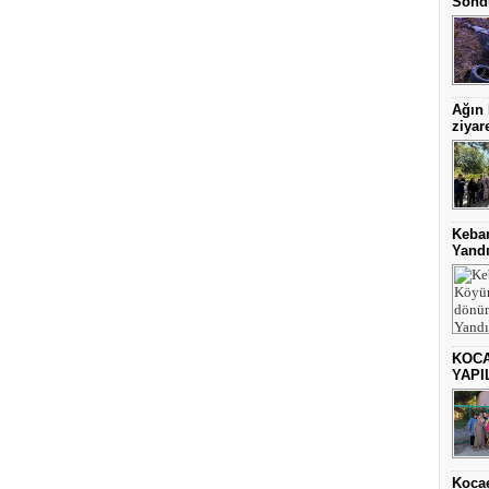
Sönd
Ağın
ziyare
Keba
Yand
KOCA
YAPI
Kocae