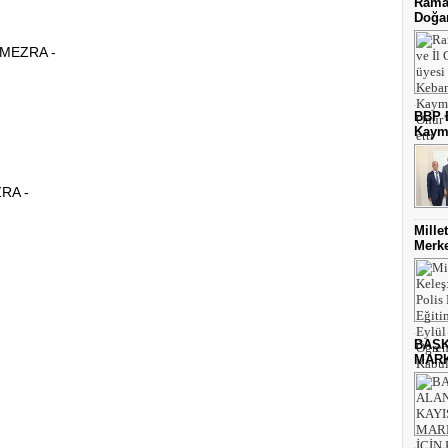
Ramaz
Doğa
MEZRA -
BBP E
Kaym
RA -
Mille
Merke
BAŞK
MARK