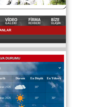
LANLAR
VA DURUMU
arih
Durum
En Düşük
En Yüksek
YAZAR-ŞAİR MİRAÇ DOĞAN
iran 2026
16°
27°
Mavi Işık İnsanları
iran 2026
18°
30°
EĞİTİMCİ-YAZAR TUNER