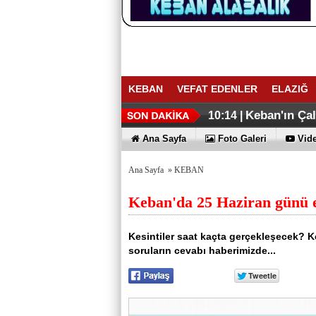
KEBAN
VEFAT EDENLER
ELAZIĞ
ELAZIĞ İHR
Keban Emniye
16:27 |
16:02 |
Keban'ın Ça
10:14 |
Ana Sayfa
Foto Galeri
Vide
Ana Sayfa
»
KEBAN
Keban'da 25 Haziran günü el
Kesintiler saat kaçta gerçekleşecek? 
soruların cevabı haberimizde...