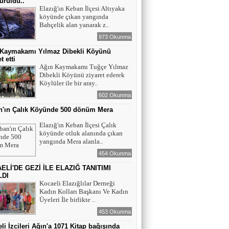
ürüldü..
Elazığ'ın Keban İlçesi Altıyaka
köyünde çıkan yangında
YAZAR - AV. ALİ DEMİR
Bahçelik alan yanarak z..
TUTUKLAMA KARARI
973 Okunma
 Kaymakamı Yılmaz Dibekli Köyünü
t etti
YAZAR-ŞAİR MİRAÇ DOĞAN
Ağın Kaymakamı Tuğçe Yılmaz
Dibekli Köyünü ziyaret ederek
Mavi Işık İnsanları
Köylüler ile bir aray..
602 Okunma
n'ın Çalık Köyünde 500 dönüm Mera
EĞİTİMCİ-YAZAR TUNER
ı
YERLİKAYA
Elazığ'ın Keban İlçesi Çalık
ENGELLİ İNSANLARIN ENGELLİ
köyünde otluk alanında çıkan
YERİNE FAZLA BAKMAK
yangında Mera alanla..
454 Okunma
EĞİTİMCİ - YAZAR : MİDRAN YOKUŞ
ELİ'DE GEZİ İLE ELAZIĞ TANITIMI
DİKİLİ TAŞLAR - 8
LDI
Kocaeli Elazığlılar Derneği
Kadın Kolları Başkanı Ve Kadın
Üyeleri İle birlikte ..
453 Okunma
li İzcileri Ağın'a 1071 Kitap bağışında