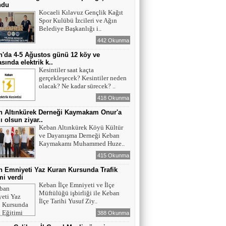
ndu
Kocaeli Kılavuz Gençlik Kağıt
Spor Kulübü İzcileri ve Ağın
Belediye Başkanlığı i..
442 Okunma
'da 4-5 Ağustos günü 12 köy ve
sında elektrik k..
Kesintiler saat kaçta
gerçekleşecek? Kesintiler neden
olacak? Ne kadar sürecek? ..
418 Okunma
n Altınkürek Derneği Kaymakam Onur'a
ı olsun ziyar..
Keban Altınkürek Köyü Kültür
ve Dayanışma Derneği Keban
Kaymakamı Muhammed Huze..
415 Okunma
 Emniyeti Yaz Kuran Kursunda Trafik
mi verdi
Keban İlçe Emniyeti ve İlçe
Müftülüğü işbirliği ile Keban
İlçe Tarihi Yusuf Ziy..
388 Okunma