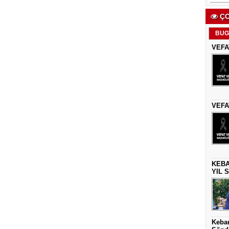
ÇO
BUG
VEFA
VEFA
KEBA
YIL 
Keban