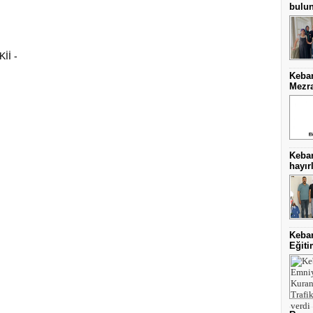
bulu
İİ -
Keban
Mezra
Keba
hayırl
Keban
Eğiti