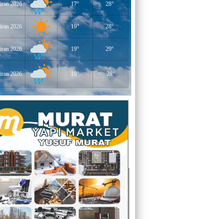
iran 2026
17°
28°
YERLİKAYA
ENGELLİ İNSANLARIN ENGELLİ
YERİNE FAZLA BAKMAK
iran 2026
19°
28°
EĞİTİMCİ - YAZAR : MİDRAN YOKUŞ
iran 2026
19°
29°
DİKİLİ TAŞLAR - 8
iran 2026
19°
28°
EĞİTİMCİ - YAZAR : PROF.DR.
RAMAZAN DEMİR
Gazi Paşa’nın Açtığı Yolda Dünya
Şampiyonluğu
YAZAR : CEM BAYINDIR
BEDRETTİN CÖMERT (1940-1978)
ÜZERİNE
YAZAR : ALİ OĞUZ
“BEN YUNUSUM OKYANUSLARDAN
GELİYORUM”