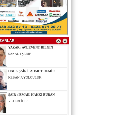
YAZAR : SELAHATTİN YALÇINER
ÇÖKÜNTÜ
YAZAR : AV.LEVENT BİLGİN
SAKAL-I ŞERİF
ZARLAR
HALK ŞAİRİ : AHMET DEMİR
KEBAN’A YOLCULUK
ŞAİR : İSMAİL HAKKI BURAN
YETERLİDİR
EĞİTİMCİ - ŞAİR : MUSTAFA ERGAN
KADIN VAR