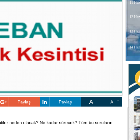
11 Haz
12 Haz
13 Haz
14 Haz
A
Paylaş
Paylaş
A
intiler neden olacak? Ne kadar sürecek? Tüm bu soruların