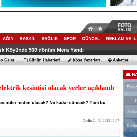
AĞIN
BASKİL
SAĞLIK
SPOR
GÜNCEL
REKLAM VE İ
ACATTA TARİH YAZDI
ti Yaz Kuran Kursunda Trafik Eğitimi verdi
lık Köyünde 500 dönüm Mera Yandı
o Galeri
Günün Haberleri
Köşe Yazarları
Anketler
HA
ektrik kesintisi olacak yerler açıklandı
T
Kesintiler neden olacak? Ne kadar sürecek? Tüm bu
09 Haz
Tarih:
24-06-2025 13:07
10 Haz