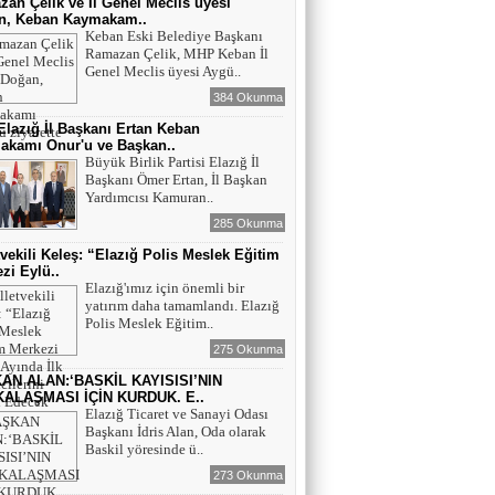
an Çelik ve İl Genel Meclis üyesi
n, Keban Kaymakam..
Keban Eski Belediye Başkanı
Ramazan Çelik, MHP Keban İl
Genel Meclis üyesi Aygü..
384 Okunma
lazığ İl Başkanı Ertan Keban
akamı Onur'u ve Başkan..
Büyük Birlik Partisi Elazığ İl
Başkanı Ömer Ertan, İl Başkan
Yardımcısı Kamuran..
285 Okunma
tvekili Keleş: “Elazığ Polis Meslek Eğitim
zi Eylü..
Elazığ'ımız için önemli bir
yatırım daha tamamlandı. Elazığ
Polis Meslek Eğitim..
275 Okunma
AN ALAN:‘BASKİL KAYISISI’NIN
ALAŞMASI İÇİN KURDUK. E..
Elazığ Ticaret ve Sanayi Odası
Başkanı İdris Alan, Oda olarak
Baskil yöresinde ü..
273 Okunma