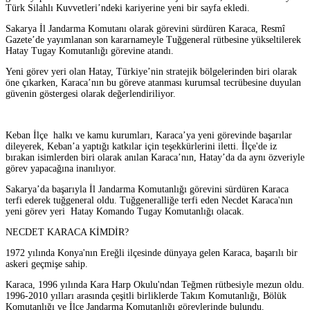
Türk Silahlı Kuvvetleri’ndeki kariyerine yeni bir sayfa ekledi.
Sakarya İl Jandarma Komutanı olarak görevini sürdüren Karaca, Resmî
Gazete’de yayımlanan son kararnameyle Tuğgeneral rütbesine yükseltilerek
Hatay Tugay Komutanlığı görevine atandı.
Yeni görev yeri olan Hatay, Türkiye’nin stratejik bölgelerinden biri olarak
öne çıkarken, Karaca’nın bu göreve atanması kurumsal tecrübesine duyulan
güvenin göstergesi olarak değerlendiriliyor.
Keban İlçe halkı ve kamu kurumları, Karaca’ya yeni görevinde başarılar
dileyerek, Keban’a yaptığı katkılar için teşekkürlerini iletti. İlçe'de iz
bırakan isimlerden biri olarak anılan Karaca’nın, Hatay’da da aynı özveriyle
görev yapacağına inanılıyor.
Sakarya’da başarıyla İl Jandarma Komutanlığı görevini sürdüren Karaca
terfi ederek tuğgeneral oldu. Tuğgeneralliğe terfi eden Necdet Karaca'nın
yeni görev yeri Hatay Komando Tugay Komutanlığı olacak.
NECDET KARACA KİMDİR?
1972 yılında Konya'nın Ereğli ilçesinde dünyaya gelen Karaca, başarılı bir
askeri geçmişe sahip.
Karaca, 1996 yılında Kara Harp Okulu'ndan Teğmen rütbesiyle mezun oldu.
1996-2010 yılları arasında çeşitli birliklerde Takım Komutanlığı, Bölük
Komutanlığı ve İlçe Jandarma Komutanlığı görevlerinde bulundu.