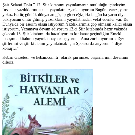
Şair Selami Dolu " 12. Şiir kitabımı yayınlamanın mutluluğu içindeyim,
İnsanlar yazdıklarını neden yayınlatmaz,anlamıyorum Bugün varız ,yarın
yokuz,Bu üç günlük dünyadan göçüp gideceğiz, Ha bugün ha yarın diye
bakıyorsun ömür gitmiş, yazdıklarını yayınlatmadan vefat edenler var. Bu
Dünya'da bir eserim olsun istiyorum,Yazdıklarımız çöp olmasın kalıcı olsun
istiyorum, Yazamaya devam ediyorum 13.ci Şiir kitabımda hazır yakında
çıkacak 13. Şiir kitabımı da hazırlıyorum kıt kanat geçindiğim Emekli
maaşımla kitabımı yayınlatmaya çalışıyorum. Ama zorlanıyorum. diğer
şiirlerimi ve şiir kitabımı yayınlatmak için Sponsorda arıyorum " diye
konuştu."
Keban Gazetesi ve keban.com.tr olarak şairimize, başarılarının devamını
dileriz.