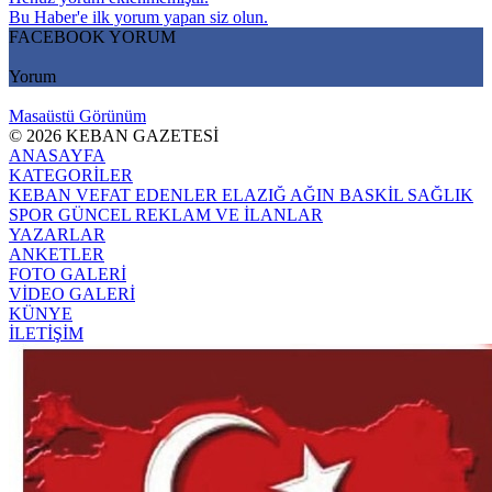
Bu Haber'e ilk yorum yapan siz olun.
FACEBOOK YORUM
Yorum
Masaüstü Görünüm
© 2026 KEBAN GAZETESİ
ANASAYFA
KATEGORİLER
KEBAN
VEFAT EDENLER
ELAZIĞ
AĞIN
BASKİL
SAĞLIK
SPOR
GÜNCEL
REKLAM VE İLANLAR
YAZARLAR
ANKETLER
FOTO GALERİ
VİDEO GALERİ
KÜNYE
İLETİŞİM