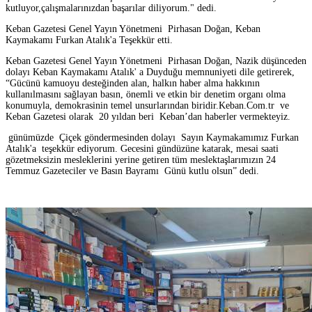
kutluyor,çalışmalarınızdan başarılar diliyorum." dedi.
Keban Gazetesi Genel Yayın Yönetmeni Pirhasan Doğan, Keban
Kaymakamı Furkan Atalık'a Teşekkür etti.
Keban Gazetesi Genel Yayın Yönetmeni Pirhasan Doğan, Nazik düşünceden
dolayı Keban Kaymakamı Atalık' a Duyduğu memnuniyeti dile getirerek,
“Gücünü kamuoyu desteğinden alan, halkın haber alma hakkının
kullanılmasını sağlayan basın, önemli ve etkin bir denetim organı olma
konumuyla, demokrasinin temel unsurlarından biridir.Keban.Com.tr ve
Keban Gazetesi olarak 20 yıldan beri Keban’dan haberler vermekteyiz.
günümüzde Çiçek göndermesinden dolayı Sayın Kaymakamımız Furkan
Atalık'a teşekkür ediyorum. Gecesini gündüzüne katarak, mesai saati
gözetmeksizin mesleklerini yerine getiren tüm meslektaşlarımızın 24
Temmuz Gazeteciler ve Basın Bayramı Günü kutlu olsun” dedi.