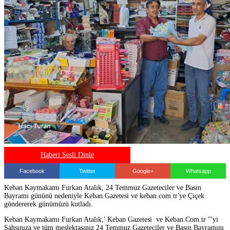
Haberi Sesli Dinle
Facebook
Twitter
Google+
Whatsapp
Keban Kaymakamı Furkan Atalık, 24 Temmuz Gazeteciler ve Basın
Bayramı gününü nedeniyle Keban Gazetesi ve keban.com.tr'ye Çiçek
göndererek günümüzü kutladı.
Keban Kaymakamı Furkan Atalık,' Keban Gazetesi ve Keban.Com.tr "'yi
Şahsınıza ve tüm meslektaşınız 24 Temmuz Gazeteciler ve Basın Bayramını