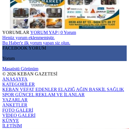
YORUMLAR
YORUM YAP | 0 Yorum
Henüz yorum eklenmemiştir.
Bu Haber'e ilk yorum yapan siz olun.
FACEBOOK YORUM
Yorum
Masaüstü Görünüm
© 2026 KEBAN GAZETESİ
ANASAYFA
KATEGORİLER
KEBAN
VEFAT EDENLER
ELAZIĞ
AĞIN
BASKİL
SAĞLIK
SPOR
GÜNCEL
REKLAM VE İLANLAR
YAZARLAR
ANKETLER
FOTO GALERİ
VİDEO GALERİ
KÜNYE
İLETİŞİM