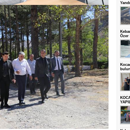
Yand
Keban
Özer 
Kocae
bulu
KOCA
YAPI