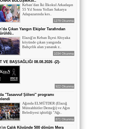
SONRA BULUŞMASI..
Keban’dan İki İlkokul Arkadaşın
55 Yıl Sonra Yolları Sakarya
YAZAR - AV. ALİ DEMİR
Adapazarında kes..
TUTUKLAMA KARARI
1279 Okunma
’da Çıkan Yangın Ekipler Tarafından
ürüldü..
YAZAR-ŞAİR MİRAÇ DOĞAN
Elazığ'ın Keban İlçesi Altıyaka
köyünde çıkan yangında
Mavi Işık İnsanları
Bahçelik alan yanarak z..
1034 Okunma
 VE BAŞSAĞLIĞI 08.08.2026 -(2)-
EĞİTİMCİ-YAZAR TUNER
YERLİKAYA
İNSANLAR İLE KONUŞURKEN YERE
BAKMAK
922 Okunma
EĞİTİMCİ - YAZAR : MİDRAN YOKUŞ
da "Tasavvuf Şöleni" programı
DİKİLİ TAŞLAR - 8
nlendi
Ağında ELMÜTDER (Elazığ
Müteahhitler Derneği) ve Ağın
Belediyesi işbirliği "Ağı..
871 Okunma
n'ın Çalık Köyünde 500 dönüm Mera