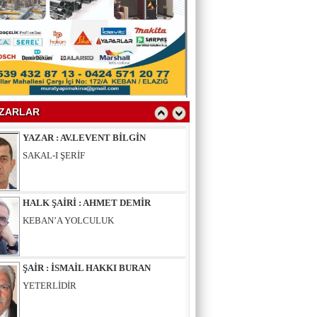
YAZAR : SELAHATTİN YALÇINER
ÇÖKÜNTÜ
YAZAR : AV.LEVENT BİLGİN
SAKAL-I ŞERİF
ZARLAR
HALK ŞAİRİ : AHMET DEMİR
KEBAN’A YOLCULUK
ŞAİR : İSMAİL HAKKI BURAN
YETERLİDİR
EĞİTİMCİ - ŞAİR : MUSTAFA ERGAN
KADIN VAR