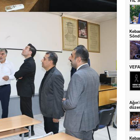
YIL 
Keban
Sönd
VEFAT
Ağın'
düze
Keba