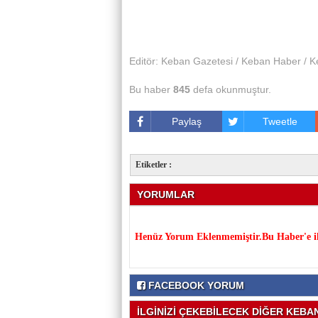
Editör: Keban Gazetesi / Keban Haber / K
Bu haber
845
defa okunmuştur.
Paylaş
Tweetle
Etiketler :
YORUMLAR
Henüz Yorum Eklenmemiştir.Bu Haber'e il
FACEBOOK YORUM
İLGİNİZİ ÇEKEBİLECEK DİĞER KEBAN 