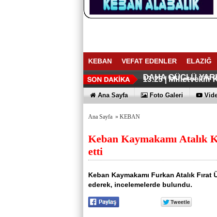
KEBAN
VEFAT EDENLER
ELAZIĞ
BAŞKAN YÜ
AÇIKKAPI: 
14:16 |
13:41 |
DAHA GÜÇLÜ YAR
Milletvekili
13:25 |
Keban Barajı
Keban Nimri 
11:59 |
11:25 |
Ana Sayfa
Foto Galeri
Vide
Ana Sayfa
»
KEBAN
Keban Kaymakamı Atalık K
etti
Keban Kaymakamı Furkan Atalık Fırat 
ederek, incelemelerde bulundu.