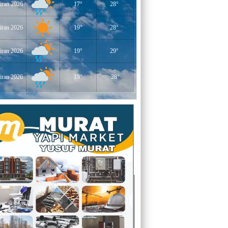
iran 2026
17°
28°
YERLİKAYA
İNSANLAR İLE KONUŞURKEN YERE
BAKMAK
iran 2026
19°
28°
EĞİTİMCİ - YAZAR : MİDRAN YOKUŞ
iran 2026
19°
29°
DİKİLİ TAŞLAR - 8
iran 2026
19°
28°
EĞİTİMCİ - YAZAR : PROF.DR.
RAMAZAN DEMİR
Gazi Paşa’nın Açtığı Yolda Dünya
Şampiyonluğu
YAZAR : CEM BAYINDIR
BEDRETTİN CÖMERT (1940-1978)
ÜZERİNE
YAZAR : ALİ OĞUZ
“BEN YUNUSUM OKYANUSLARDAN
GELİYORUM”