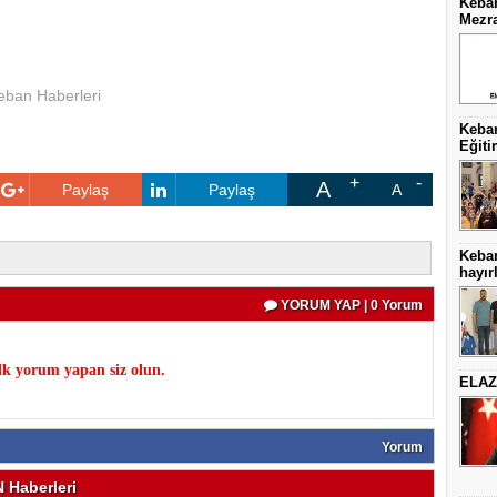
Keban
Mezra
eban Haberleri
Keban
Eğiti
A
Paylaş
Paylaş
A
Keba
hayırl
YORUM YAP | 0 Yorum
k yorum yapan siz olun.
ELAZ
Yorum
Haberleri