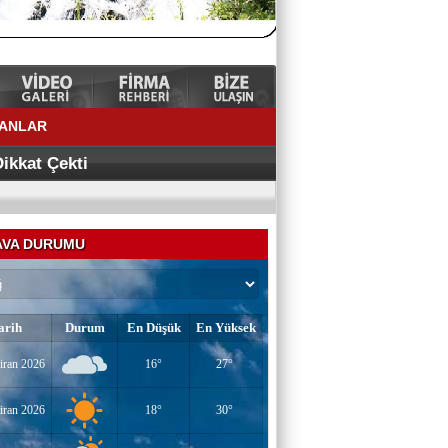
LANLAR
ÜRKİYE’NİN
ikkat Çekti
VA DURUMU
arih
Durum
En Düşük
En Yüksek
YAZAR-ŞAİR MİRAÇ DOĞAN
iran 2026
16°
27°
Mavi Işık İnsanları
iran 2026
18°
30°
EĞİTİMCİ-YAZAR TUNER