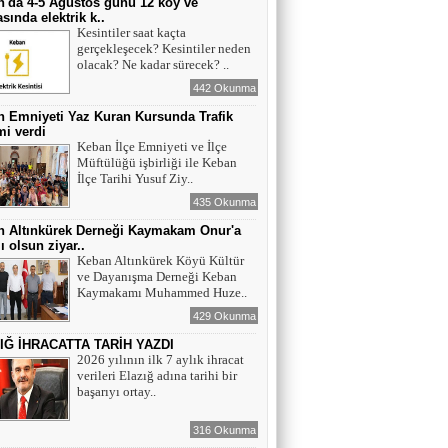
'da 4-5 Ağustos günü 12 köy ve
sında elektrik k..
Kesintiler saat kaçta
gerçekleşecek? Kesintiler neden
olacak? Ne kadar sürecek? ..
442 Okunma
 Emniyeti Yaz Kuran Kursunda Trafik
mi verdi
Keban İlçe Emniyeti ve İlçe
Müftülüğü işbirliği ile Keban
İlçe Tarihi Yusuf Ziy..
435 Okunma
n Altınkürek Derneği Kaymakam Onur'a
ı olsun ziyar..
Keban Altınkürek Köyü Kültür
ve Dayanışma Derneği Keban
Kaymakamı Muhammed Huze..
429 Okunma
IĞ İHRACATTA TARİH YAZDI
2026 yılının ilk 7 aylık ihracat
verileri Elazığ adına tarihi bir
başarıyı ortay..
316 Okunma