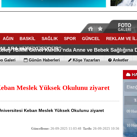
AĞIN
BASKİL
SAĞLIK
SPOR
GÜNCEL
REKLAM VE İ
KSEL,TOPRAĞINI KAYBEDEN,GELECEĞINI KAYBEDER,
“TERÖRSÜZ TÜRKİYE, DEVLETİN GERİ ADIMI DEĞİL; T
INLARA YÜRÜYÜŞÜDÜR”
 Keleş TBMM Genel Kurulu’nda Anne ve Bebek Sağlığına D
 Grup Müdürlüğü Eski Personeli Özer Kırca Vefat etti
Köyünde 22-30 Ağustosta Anlamlı etkinlik
o Galeri
Günün Haberleri
Köşe Yazarları
Anketler
HA
eban Meslek Yüksek Okulunu ziyaret
T
Üniversitesi Keban Meslek Yüksek Okulunu ziyaret
09 Haz
10 Haz
Güncelleme:
26-09-2025 11:03:48
Tarih:
26-09-2025 10:56