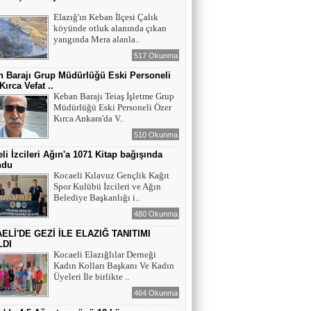
ı
Elazığ'ın Keban İlçesi Çalık
köyünde otluk alanında çıkan
yangında Mera alanla..
517 Okunma
 Barajı Grup Müdürlüğü Eski Personeli
Kırca Vefat ..
Keban Barajı Teiaş İşletme Grup
Müdürlüğü Eski Personeli Özer
Kırca Ankara'da V..
510 Okunma
li İzcileri Ağın'a 1071 Kitap bağışında
ndu
Kocaeli Kılavuz Gençlik Kağıt
Spor Kulübü İzcileri ve Ağın
Belediye Başkanlığı i..
480 Okunma
ELİ'DE GEZİ İLE ELAZIĞ TANITIMI
LDI
Kocaeli Elazığlılar Derneği
Kadın Kolları Başkanı Ve Kadın
Üyeleri İle birlikte ..
464 Okunma