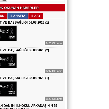
EĞİTİMCİ - ŞAİR : FEVZİ ÖZDEMİR
K OKUNAN HABERLER
EDEP
ÜN
BU HAFTA
BU AY
T VE BAŞSAĞLIĞI 06.08.2026 (1)
ŞAİR : SELAMİ DOLU
ŞİİRLERİN HER SATIRINDA SEN VARSIN
3428 Okunma
T VE BAŞSAĞLIĞI 06.08.2026 (2)
EĞİTİMCİ - YAZAR : MEHMET
YILMAZ
HIZIR VE İLYAS: UMUDUN, BEREKETİN
VE YENİDEN DOĞUŞUN BULUŞMASI
3297 Okunma
EĞİTİMCİ - ŞAİR - YAZAR : SÜNDÜS
ARSLAN AKÇA
T VE BAŞSAĞLIĞI 08.08.2026 (1)
SUÇ SAMUR KÜRK OLSA
AZERBAYCANLI GAZETECİ-YAZAR
GUNAY RZAYEVA
1620 Okunma
Maral Rahmanzadeh - Azerbaycan'ın İlk
N’DAN İKİ İLKOKUL ARKADAŞININ 55
Profesyonel Kadın Ressamı