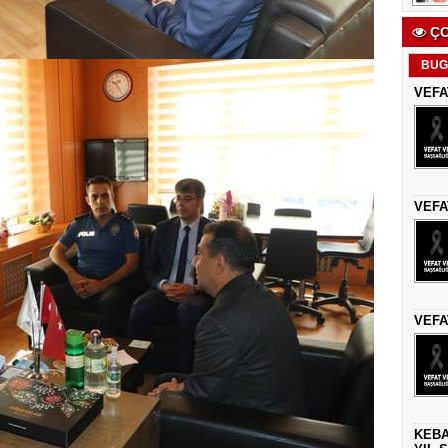
ÇO
BUG
VEFA
VEFA
VEFA
KEBA