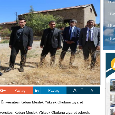
11 Haz
12 Haz
13 Haz
14 Haz
A
Paylaş
Paylaş
A
Üniversitesi Keban Meslek Yüksek Okulunu ziyaret
versitesi Keban Meslek Yüksek Okulunu ziyaret ederek,