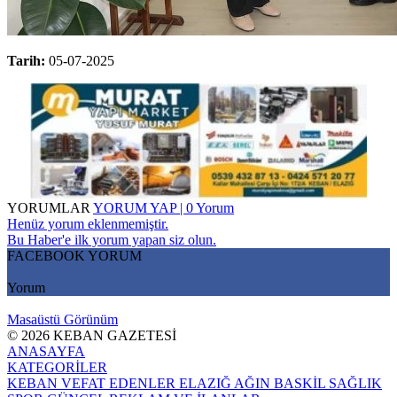
Tarih:
05-07-2025
YORUMLAR
YORUM YAP | 0 Yorum
Henüz yorum eklenmemiştir.
Bu Haber'e ilk yorum yapan siz olun.
FACEBOOK YORUM
Yorum
Masaüstü Görünüm
© 2026 KEBAN GAZETESİ
ANASAYFA
KATEGORİLER
KEBAN
VEFAT EDENLER
ELAZIĞ
AĞIN
BASKİL
SAĞLIK