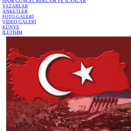
SPOR
GÜNCEL
REKLAM VE İLANLAR
YAZARLAR
ANKETLER
FOTO GALERİ
VİDEO GALERİ
KÜNYE
İLETİŞİM