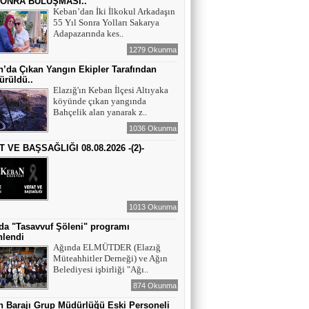
SONRA BULUŞMASI..
Keban’dan İki İlkokul Arkadaşın
55 Yıl Sonra Yolları Sakarya
YAZAR - AV. ALİ DEMİR
Adapazarında kes..
TUTUKLAMA KARARI
1279 Okunma
’da Çıkan Yangın Ekipler Tarafından
ürüldü..
YAZAR-ŞAİR MİRAÇ DOĞAN
Elazığ'ın Keban İlçesi Altıyaka
köyünde çıkan yangında
Mavi Işık İnsanları
Bahçelik alan yanarak z..
1036 Okunma
 VE BAŞSAĞLIĞI 08.08.2026 -(2)-
EĞİTİMCİ-YAZAR TUNER
YERLİKAYA
İNSANLAR İLE KONUŞURKEN YERE
BAKMAK
1013 Okunma
EĞİTİMCİ - YAZAR : MİDRAN YOKUŞ
da "Tasavvuf Şöleni" programı
DİKİLİ TAŞLAR - 8
nlendi
Ağında ELMÜTDER (Elazığ
Müteahhitler Derneği) ve Ağın
Belediyesi işbirliği "Ağı..
874 Okunma
 Barajı Grup Müdürlüğü Eski Personeli