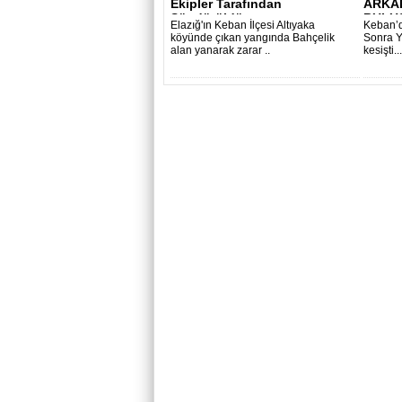
Ekipler Tarafından
ARKAD
Söndürüldü..
BULUŞ
Elazığ'ın Keban İlçesi Altıyaka
Keban’da
köyünde çıkan yangında Bahçelik
Sonra Y
alan yanarak zarar ..
kesişti...