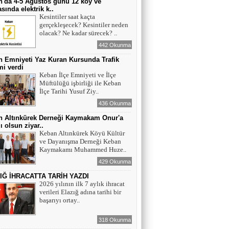
'da 4-5 Ağustos günü 12 köy ve
sında elektrik k..
Kesintiler saat kaçta
gerçekleşecek? Kesintiler neden
olacak? Ne kadar sürecek? ..
442 Okunma
 Emniyeti Yaz Kuran Kursunda Trafik
mi verdi
Keban İlçe Emniyeti ve İlçe
Müftülüğü işbirliği ile Keban
İlçe Tarihi Yusuf Ziy..
436 Okunma
n Altınkürek Derneği Kaymakam Onur'a
ı olsun ziyar..
Keban Altınkürek Köyü Kültür
ve Dayanışma Derneği Keban
Kaymakamı Muhammed Huze..
429 Okunma
IĞ İHRACATTA TARİH YAZDI
2026 yılının ilk 7 aylık ihracat
verileri Elazığ adına tarihi bir
başarıyı ortay..
318 Okunma