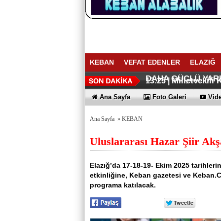
KEBAN
VEFAT EDENLER
ELAZIĞ
BAŞKAN YÜ
AÇIKKAPI: 
14:16 |
13:41 |
DAHA GÜÇLÜ YAR
Milletvekili
13:25 |
Keban Barajı
Keban Nimri 
11:59 |
11:25 |
Ana Sayfa
Foto Galeri
Vide
Ana Sayfa
»
KEBAN
Uluslararası Hazar Şiir Akş
Elazığ’da 17-18-19- Ekim 2025 tarihleri
etkinliğine, Keban gazetesi ve Keban.Co
programa katılacak.