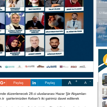
11 Haz
12 Haz
13 Haz
14 Haz
A
Paylaş
Paylaş
A
inde düzenlenecek 28.ci uluslararası Hazar Şiir Akşamları
r şairlerimizden Keban’lı iki şairimiz davet edilerek