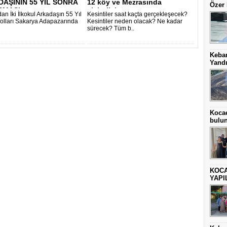
AŞININ 55 YIL SONRA
12 köy ve Mezrasında
Özer 
MASI..
elektrik k..
n İki İlkokul Arkadaşın 55 Yıl
Kesintiler saat kaçta gerçekleşecek?
olları Sakarya Adapazarında
Kesintiler neden olacak? Ne kadar
sürecek? Tüm b..
Keba
Yand
Kocae
bulu
KOCA
YAPI