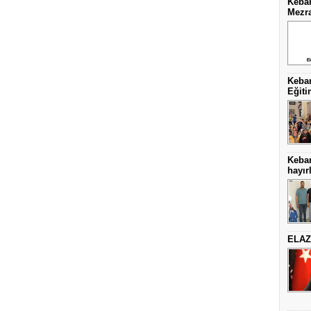
Keban
Mezra
Keban
Eğiti
Keba
hayırl
ELAZ