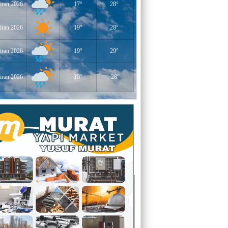
iran 2026
17°
28°
YERLİKAYA
İNSANLAR İLE KONUŞURKEN YERE
BAKMAK
iran 2026
19°
28°
EĞİTİMCİ - YAZAR : MİDRAN YOKUŞ
iran 2026
19°
29°
DİKİLİ TAŞLAR - 8
iran 2026
19°
28°
EĞİTİMCİ - YAZAR : PROF.DR.
RAMAZAN DEMİR
Gazi Paşa’nın Açtığı Yolda Dünya
Şampiyonluğu
YAZAR : CEM BAYINDIR
BEDRETTİN CÖMERT (1940-1978)
ÜZERİNE
YAZAR : ALİ OĞUZ
“BEN YUNUSUM OKYANUSLARDAN
GELİYORUM”