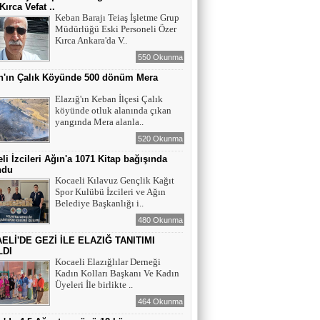
Kırca Vefat ..
Keban Barajı Teiaş İşletme Grup
Müdürlüğü Eski Personeli Özer
Kırca Ankara'da V..
550 Okunma
n'ın Çalık Köyünde 500 dönüm Mera
ı
Elazığ'ın Keban İlçesi Çalık
köyünde otluk alanında çıkan
yangında Mera alanla..
520 Okunma
li İzcileri Ağın'a 1071 Kitap bağışında
ndu
Kocaeli Kılavuz Gençlik Kağıt
Spor Kulübü İzcileri ve Ağın
Belediye Başkanlığı i..
480 Okunma
ELİ'DE GEZİ İLE ELAZIĞ TANITIMI
LDI
Kocaeli Elazığlılar Derneği
Kadın Kolları Başkanı Ve Kadın
Üyeleri İle birlikte ..
464 Okunma