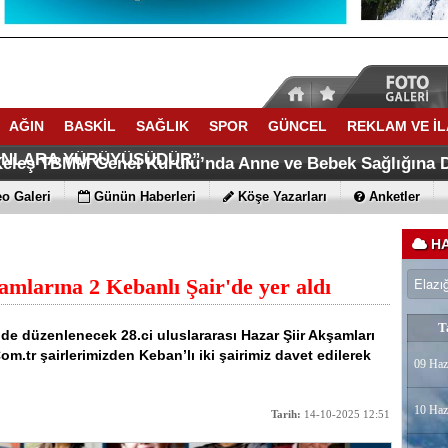
AĞIN
BASKİL
SAĞLIK
SPOR
GÜNCEL
REKLAM VE İ
KSEL,TOPRAĞINI KAYBEDEN,GELECEĞINI KAYBEDER,
“TERÖRSÜZ TÜRKİYE, DEVLETİN GERİ ADIMI DEĞİL; T
INLARA YÜRÜYÜŞÜDÜR”
 Keleş TBMM Genel Kurulu’nda Anne ve Bebek Sağlığına D
 Grup Müdürlüğü Eski Personeli Özer Kırca Vefat etti
Köyünde 22-30 Ağustosta Anlamlı etkinlik
o Galeri
Günün Haberleri
Köşe Yazarları
Anketler
HA
amlarına 2 Kebanlı Şair'de yer aldı
T
nde düzenlenecek 28.ci uluslararası Hazar Şiir Akşamları
m.tr şairlerimizden Keban’lı iki şairimiz davet edilerek
09 Haz
10 Haz
Tarih:
14-10-2025 12:51