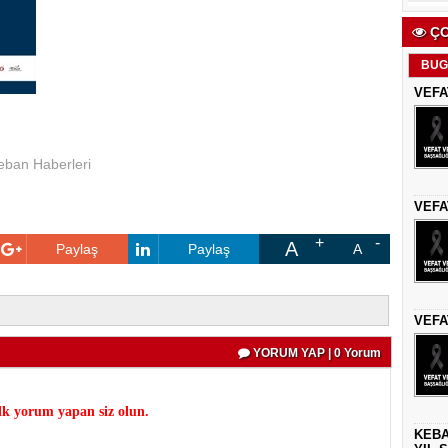
ÇO
BUG
VEFA
eban Haberleri
VEFA
A
Paylaş
Paylaş
A
VEFA
YORUM YAP | 0 Yorum
k yorum yapan siz olun.
KEBA