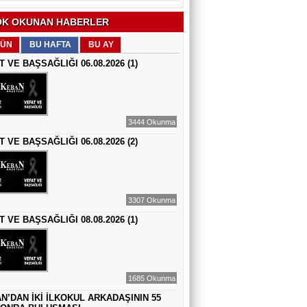
EĞİTİMCİ - ŞAİR : FEVZİ ÖZDEMİR
K OKUNAN HABERLER
EDEP
ÜN
BU HAFTA
BU AY
T VE BAŞSAĞLIĞI 06.08.2026 (1)
ŞAİR : SELAMİ DOLU
ŞİİRLERİN HER SATIRINDA SEN VARSIN
3444 Okunma
T VE BAŞSAĞLIĞI 06.08.2026 (2)
EĞİTİMCİ - YAZAR : MEHMET
YILMAZ
HIZIR VE İLYAS: UMUDUN, BEREKETİN
VE YENİDEN DOĞUŞUN BULUŞMASI
3307 Okunma
EĞİTİMCİ - ŞAİR - YAZAR : SÜNDÜS
ARSLAN AKÇA
T VE BAŞSAĞLIĞI 08.08.2026 (1)
SUÇ SAMUR KÜRK OLSA
AZERBAYCANLI GAZETECİ-YAZAR
GUNAY RZAYEVA
1685 Okunma
Maral Rahmanzadeh - Azerbaycan'ın İlk
N’DAN İKİ İLKOKUL ARKADAŞININ 55
Profesyonel Kadın Ressamı