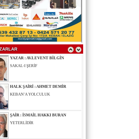
YAZAR : SELAHATTİN YALÇINER
ÇÖKÜNTÜ
YAZAR : AV.LEVENT BİLGİN
SAKAL-I ŞERİF
ZARLAR
HALK ŞAİRİ : AHMET DEMİR
KEBAN’A YOLCULUK
ŞAİR : İSMAİL HAKKI BURAN
YETERLİDİR
EĞİTİMCİ - ŞAİR : MUSTAFA ERGAN
KADIN VAR