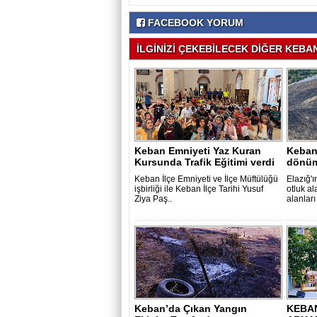
FACEBOOK YORUM
İLGİNİZİ ÇEKEBİLECEK DİĞER KEBAN 
Keban Emniyeti Yaz Kuran
Keban
Kursunda Trafik Eğitimi verdi
dönüm
Keban İlçe Emniyeti ve İlçe Müftülüğü
Elazığ'
işbirliği ile Keban İlçe Tarihi Yusuf
otluk a
Ziya Paş..
alanları
Keban’da Çıkan Yangın
KEBAN