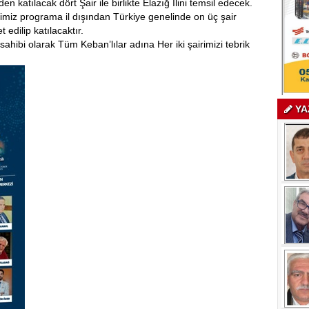
katılacak dört Şair ile birlikte Elazığ İlini temsil edecek.
rimiz programa il dışından Türkiye genelinde on üç şair
edilip katılacaktır.
hibi olarak Tüm Keban’lılar adına Her iki şairimizi tebrik
YA