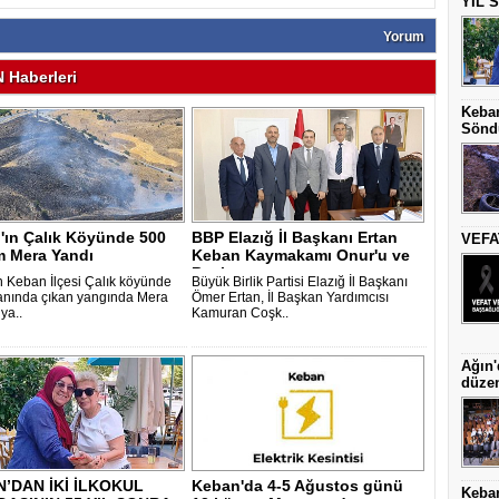
YIL 
Yorum
Haberleri
Keban
Sönd
'ın Çalık Köyünde 500
BBP Elazığ İl Başkanı Ertan
VEFAT
 Mera Yandı
Keban Kaymakamı Onur'u ve
Başkan..
ın Keban İlçesi Çalık köyünde
Büyük Birlik Partisi Elazığ İl Başkanı
lanında çıkan yangında Mera
Ömer Ertan, İl Başkan Yardımcısı
 ya..
Kamuran Coşk..
Ağın'
düze
’DAN İKİ İLKOKUL
Keban'da 4-5 Ağustos günü
Keban