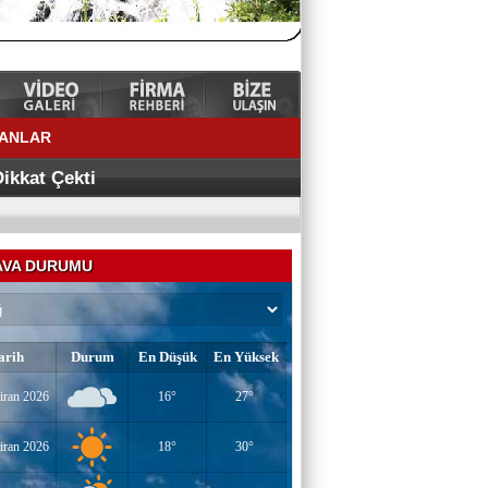
LANLAR
ÜRKİYE’NİN
ikkat Çekti
VA DURUMU
arih
Durum
En Düşük
En Yüksek
YAZAR-ŞAİR MİRAÇ DOĞAN
iran 2026
16°
27°
Mavi Işık İnsanları
iran 2026
18°
30°
EĞİTİMCİ-YAZAR TUNER