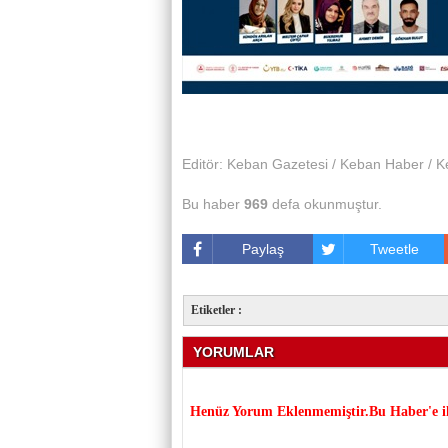
Editör: Keban Gazetesi / Keban Haber / K
Bu haber
969
defa okunmuştur.
Paylaş
Tweetle
Etiketler :
YORUMLAR
Henüz Yorum Eklenmemiştir.Bu Haber'e il