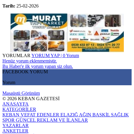
Tarih:
25-02-2026
YORUMLAR
YORUM YAP | 0 Yorum
Henüz yorum eklenmemiştir.
Bu Haber'e ilk yorum yapan siz olun.
FACEBOOK YORUM
Yorum
Masaüstü Görünüm
© 2026 KEBAN GAZETESİ
ANASAYFA
KATEGORİLER
KEBAN
VEFAT EDENLER
ELAZIĞ
AĞIN
BASKİL
SAĞLIK
SPOR
GÜNCEL
REKLAM VE İLANLAR
YAZARLAR
ANKETLER