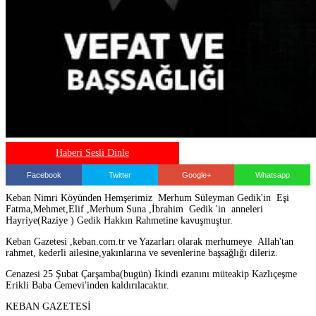
Haberi Sesli Dinle
Facebook
Twitter
Google+
Whatsapp
Keban Nimri Köyünden Hemşerimiz Merhum Süleyman Gedik'in Eşi
Fatma,Mehmet,Elif ,Merhum Suna ,İbrahim Gedik 'in anneleri
Hayriye(Raziye ) Gedik Hakkın Rahmetine kavuşmuştur.
Keban Gazetesi ,keban.com.tr ve Yazarları olarak merhumeye Allah'tan
rahmet, kederli ailesine,yakınlarına ve sevenlerine başsağlığı dileriz.
Cenazesi 25 Şubat Çarşamba(bugün) İkindi ezanını müteakip Kazlıçeşme
Erikli Baba Cemevi'inden kaldırılacaktır.
KEBAN GAZETESİ