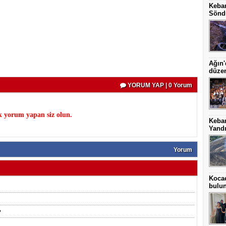
Keban
Sönd
Ağın'
düze
YORUM YAP | 0 Yorum
k yorum yapan siz olun.
Keba
Yand
Yorum
Kocae
bulu
?