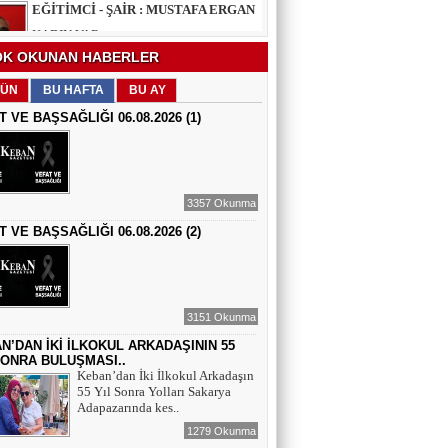
EĞİTİMCİ - ŞAİR : FEVZİ ÖZDEMİR
K OKUNAN HABERLER
EDEP
ÜN
BU HAFTA
BU AY
T VE BAŞSAĞLIĞI 06.08.2026 (1)
ŞAİR : SELAMİ DOLU
ŞİİRLERİN HER SATIRINDA SEN VARSIN
3357 Okunma
T VE BAŞSAĞLIĞI 06.08.2026 (2)
EĞİTİMCİ - YAZAR : MEHMET
YILMAZ
HIZIR VE İLYAS: UMUDUN, BEREKETİN
VE YENİDEN DOĞUŞUN BULUŞMASI
3151 Okunma
EĞİTİMCİ - ŞAİR - YAZAR : SÜNDÜS
ARSLAN AKÇA
N’DAN İKİ İLKOKUL ARKADAŞININ 55
SONRA BULUŞMASI..
SUÇ SAMUR KÜRK OLSA
Keban’dan İki İlkokul Arkadaşın
55 Yıl Sonra Yolları Sakarya
Adapazarında kes..
AZERBAYCANLI GAZETECİ-YAZAR
GUNAY RZAYEVA
1279 Okunma