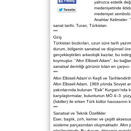
yalnızca estetik değ
medeniyetinde iktida
medeniyet sembolü 
Anahtar Kelimeler: “
sanat tarihi, Turan, Türkistan.
***
Giriş
Türkistan bozkırları, uzun süre tarih yazı
durum, bölgenin sanatsal ve düşünsel üreti
gerçekleştirilen arkeolojik kazılar, bu ind
koymuştur. “Altın Elbiseli Adam”, bu bağla
sanatsal derinliği görünür kılan en çarpıcı 
***
Altın Elbiseli Adam’ın Keşfi ve Tarihlendiri
Altın Elbiseli Adam, 1969 yılında Sovyet ar
yakınlarında bulunan “Esik” Kurganı’nda keş
karşılaştırmalar, buluntunun MÖ 4–3. yüzy
(İskitler) ile erken Türk kültür havzasının
***
Sanatsal ve Teknik Özellikler
Eser, başlık, zırh, kemer ve çeşitli aksesu
süsleme parçasından oluşmaktadır. Altın p
görülmektedir. Bu durum, dönemin metalürj