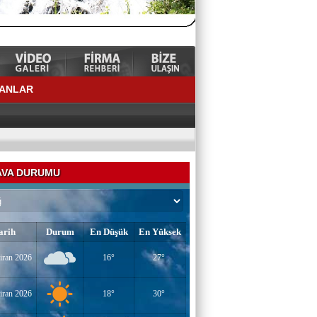
LANLAR
VA DURUMU
arih
Durum
En Düşük
En Yüksek
iran 2026
16°
27°
YAZAR-ŞAİR MİRAÇ DOĞAN
Mavi Işık İnsanları
iran 2026
18°
30°