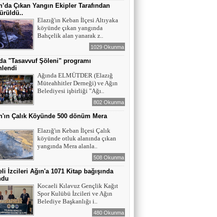
Maral Rahmanzadeh - Azerbaycan'ın İlk
’da Çıkan Yangın Ekipler Tarafından
Profesyonel Kadın Ressamı
ürüldü..
Elazığ'ın Keban İlçesi Altıyaka
köyünde çıkan yangında
YAZAR - AV. ALİ DEMİR
Bahçelik alan yanarak z..
TUTUKLAMA KARARI
1029 Okunma
da "Tasavvuf Şöleni" programı
nlendi
YAZAR-ŞAİR MİRAÇ DOĞAN
Ağında ELMÜTDER (Elazığ
Müteahhitler Derneği) ve Ağın
Mavi Işık İnsanları
Belediyesi işbirliği "Ağı..
802 Okunma
n'ın Çalık Köyünde 500 dönüm Mera
EĞİTİMCİ-YAZAR TUNER
ı
YERLİKAYA
Elazığ'ın Keban İlçesi Çalık
ENGELLİ İNSANLARIN ENGELLİ
köyünde otluk alanında çıkan
YERİNE FAZLA BAKMAK
yangında Mera alanla..
508 Okunma
EĞİTİMCİ - YAZAR : MİDRAN YOKUŞ
li İzcileri Ağın'a 1071 Kitap bağışında
DİKİLİ TAŞLAR - 8
ndu
Kocaeli Kılavuz Gençlik Kağıt
Spor Kulübü İzcileri ve Ağın
Belediye Başkanlığı i..
480 Okunma