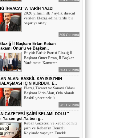
IĞ İHRACATTA TARİH YAZDI
2026 yılının ilk 7 aylık ihracat
verileri Elazığ adına tarihi bir
başarıyı ortay..
305 Okunma
lazığ İl Başkanı Ertan Keban
akamı Onur'u ve Başkan..
Büyük Birlik Partisi Elazığ İl
Başkanı Ömer Ertan, İl Başkan
Yardımcısı Kamuran..
303 Okunma
AN ALAN:‘BASKİL KAYISISI’NIN
ALAŞMASI İÇİN KURDUK. E..
Elazığ Ticaret ve Sanayi Odası
Başkanı İdris Alan, Oda olarak
Baskil yöresinde ü..
281 Okunma
N GAZETESİ ŞAİRİ SELAMİ DOLU "
 Ya sen gel,Ya ben g..
Keban Gazetesi ve keban.com.tr
şairi ve Keban'ın Denizli
Köyünde yaşayan Emekli ..