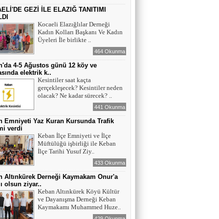
ELİ'DE GEZİ İLE ELAZIĞ TANITIMI
LDI
Kocaeli Elazığlılar Derneği
Kadın Kolları Başkanı Ve Kadın
Üyeleri İle birlikte ..
464 Okunma
'da 4-5 Ağustos günü 12 köy ve
sında elektrik k..
Kesintiler saat kaçta
gerçekleşecek? Kesintiler neden
olacak? Ne kadar sürecek? ..
441 Okunma
 Emniyeti Yaz Kuran Kursunda Trafik
mi verdi
Keban İlçe Emniyeti ve İlçe
Müftülüğü işbirliği ile Keban
İlçe Tarihi Yusuf Ziy..
433 Okunma
n Altınkürek Derneği Kaymakam Onur'a
ı olsun ziyar..
Keban Altınkürek Köyü Kültür
ve Dayanışma Derneği Keban
Kaymakamı Muhammed Huze..
429 Okunma