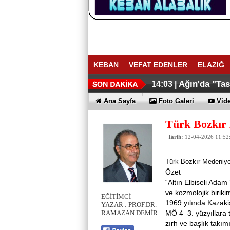
KEBAN
VEFAT EDENLER
ELAZIĞ
Ağın'da "Ta
14:03 |
Ana Sayfa
Foto Galeri
Vide
Türk Bozkır 
Tarih:
12-04-2026 11:52
Türk Bozkır Medeniye
Özet
“Altın Elbiseli Adam
ve kozmolojik biriki
EĞİTİMCİ -
1969 yılında Kazakis
YAZAR : PROF.DR.
MÖ 4–3. yüzyıllara 
RAMAZAN DEMİR
zırh ve başlık takım