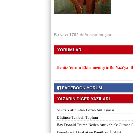
Bu yazı
1762
defa okunmuştur.
YORUMLAR
Henüz Yorum Eklenmemiştir.Bu Yazı'ya il
FACEBOOK YORUM
YAZARIN DİĞER YAZILARI
Sevr’i Yırtıp Atan Lozan Antlaşması
Düşünce Tembeli Toplum
Bay Donald Trump Neden Anıtkabir’e Gitmedi
Demokrasi, Liyakat ve Popülizm İlişkisi