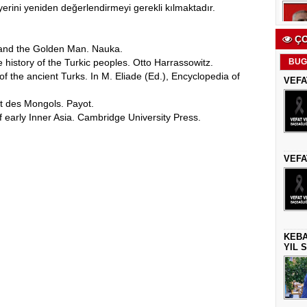
yerini yeniden değerlendirmeyi gerekli kılmaktadır.
ÇO
d and the Golden Man. Nauka.
BUG
e history of the Turkic peoples. Otto Harrassowitz.
f the ancient Turks. In M. Eliade (Ed.), Encyclopedia of
VEFA
et des Mongols. Payot.
f early Inner Asia. Cambridge University Press.
VEFA
KEBA
YIL 