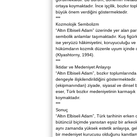
ortaya koymaktadır. İnce işçilik, bozkır top
büyük önem verdiğini göstermektedir.
***
Kozmolojik Sembolizm
“Altın Elbiseli Adam” üzerinde yer alan par
sembolik anlamlar taşımaktadır. Kuş figürle
ise yeryüzü hâkimiyetini, koruyuculuğu ve
hükümdarın kozmik düzenle uyum içinde old
(Klyashtorny, 1994).
***
İktidar ve Medeniyet Anlayışı
“Altın Elbiseli Adam”, bozkır toplumlarında 
dengeyle ilişkilendirildiğini göstermektedi
(ekipmanından) ziyade, siyasal ve dinsel 
eser, Türk bozkır medeniyetinin karmaşık 
koymaktadır.
***
Sonuç
“Altın Elbiseli Adam”, Türk tarihinin erken 
bütüncül biçimde yansıtan eşsiz bir arkeoloj
aynı zamanda yüksek estetik anlayışa, gel
bir medeniyet kurucusu olduğunu kanıtlamak