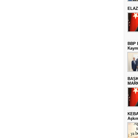
ELAZ
BBP E
Kaym
BAŞK
MARK
KEBA
Aşkım