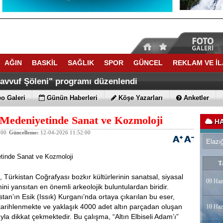
AĞIN
BASKİL
SAĞLIK
SPOR
GÜNCEL
REKLAM VE İ
savvuf Şöleni" programı düzenlendi
o Galeri
Günün Haberleri
Köşe Yazarları
Anketler
Medeniyetinde Sanat ve Kozmoloji
HA
:00
Güncelleme:
12-04-2026 11:52:00
tinde Sanat ve Kozmoloji
T
”, Türkistan Coğrafyası bozkır kültürlerinin sanatsal, siyasal
09 Haz
mini yansıtan en önemli arkeolojik buluntulardan biridir.
tan’ın Esik (Issık) Kurganı’nda ortaya çıkarılan bu eser,
tarihlenmekte ve yaklaşık 4000 adet altın parçadan oluşan
10 Haz
ıyla dikkat çekmektedir. Bu çalışma, “Altın Elbiseli Adam’ı”