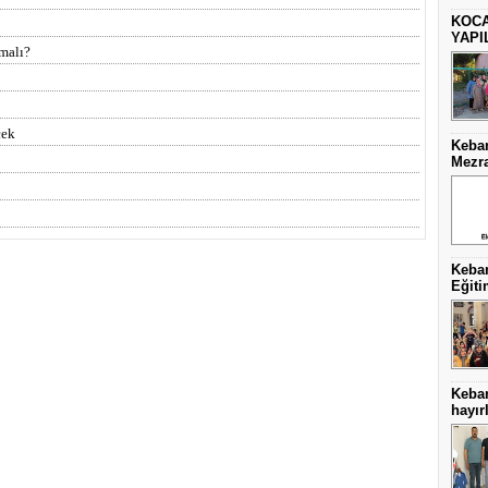
KOCA
YAPI
malı?
çek
Keban
Mezra
Keban
Eğiti
Keba
hayırl