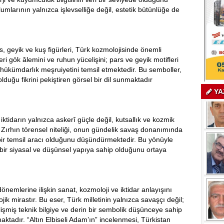
lumlarının yalnızca işlevselliğe değil, estetik bütünlüğe de
s, geyik ve kuş figürleri, Türk kozmolojisinde önemli
ri gök âlemini ve ruhun yücelişini; pars ve geyik motifleri
 hükümdarlık meşruiyetini temsil etmektedir. Bu semboller,
uğu fikrini pekiştiren görsel bir dil sunmaktadır
YA
iktidarın yalnızca askerî güçle değil, kutsallık ve kozmik
r. Zırhın törensel niteliği, onun gündelik savaş donanımında
bir temsil aracı olduğunu düşündürmektedir. Bu yönüyle
bir siyasal ve düşünsel yapıya sahip olduğunu ortaya
dönemlerine ilişkin sanat, kozmoloji ve iktidar anlayışını
ik mirastır. Bu eser, Türk milletinin yalnızca savaşçı değil;
işmiş teknik bilgiye ve derin bir sembolik düşünceye sahip
tadır. “Altın Elbiseli Adam’ın” incelenmesi, Türkistan