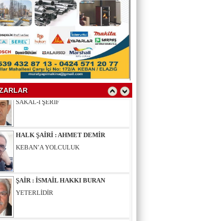
YAZAR : SELAHATTİN YALÇINER
ÇÖKÜNTÜ
YAZAR : AV.LEVENT BİLGİN
SAKAL-I ŞERİF
ZARLAR
HALK ŞAİRİ : AHMET DEMİR
KEBAN’A YOLCULUK
ŞAİR : İSMAİL HAKKI BURAN
YETERLİDİR
EĞİTİMCİ - ŞAİR : MUSTAFA ERGAN
KADIN VAR