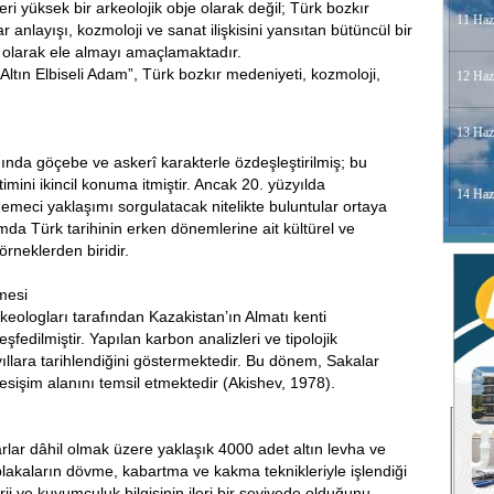
eri yüksek bir arkeolojik obje olarak değil; Türk bozkır
11 Haz
r anlayışı, kozmoloji ve sanat ilişkisini yansıtan bütüncül bir
olarak ele almayı amaçlamaktadır.
Altın Elbiseli Adam”, Türk bozkır medeniyeti, kozmoloji,
12 Haz
13 Haz
mında göçebe ve askerî karakterle özdeşleştirilmiş; bu
mini ikincil konuma itmiştir. Ancak 20. yüzyılda
14 Haz
irgemeci yaklaşımı sorgulatacak nitelikte buluntular ortaya
mda Türk tarihinin erken dönemlerine ait kültürel ve
örneklerden biridir.
lmesi
keologları tarafından Kazakistan’ın Almatı kenti
fedilmiştir. Yapılan karbon analizleri ve tipolojik
ıllara tarihlendiğini göstermektedir. Bu dönem, Sakalar
 kesişim alanını temsil etmektedir (Akishev, 1978).
arlar dâhil olmak üzere yaklaşık 4000 adet altın levha ve
lakaların dövme, kabartma ve kakma teknikleriyle işlendiği
i ve kuyumculuk bilgisinin ileri bir seviyede olduğunu