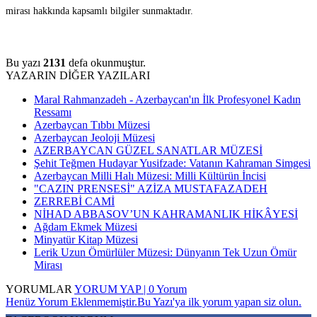
mirası hakkında kapsamlı bilgiler sunmaktadır.
Bu yazı
2131
defa okunmuştur.
YAZARIN DİĞER YAZILARI
Maral Rahmanzadeh - Azerbaycan'ın İlk Profesyonel Kadın
Ressamı
Azerbaycan Tıbbı Müzesi
Azerbaycan Jeoloji Müzesi
AZERBAYCAN GÜZEL SANATLAR MÜZESİ
Şehit Teğmen Hudayar Yusifzade: Vatanın Kahraman Simgesi
Azerbaycan Milli Halı Müzesi: Milli Kültürün İncisi
"CAZIN PRENSESİ" AZİZA MUSTAFAZADEH
ZERREBİ CAMİ
NİHAD ABBASOV’UN KAHRAMANLIK HİKÂYESİ
Ağdam Ekmek Müzesi
Minyatür Kitap Müzesi
Lerik Uzun Ömürlüler Müzesi: Dünyanın Tek Uzun Ömür
Mirası
YORUMLAR
YORUM YAP | 0 Yorum
Henüz Yorum Eklenmemiştir.Bu Yazı'ya ilk yorum yapan siz olun.