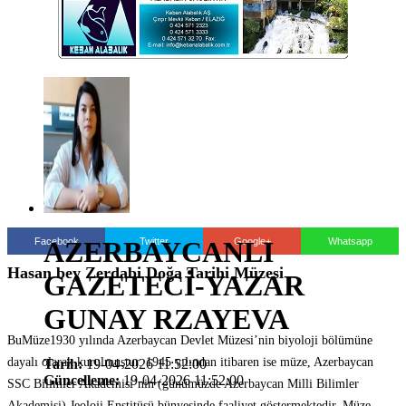
Facebook
Twitter
Google+
Whatsapp
AZERBAYCANLI
Hasan bey Zerdabi Doğa Tarihi Müzesi
GAZETECİ-YAZAR
GUNAY RZAYEVA
BuMüze1930 yılında Azerbaycan Devlet Müzesi’nin biyoloji bölümüne
dayalı olarak kurulmuştur. 1945 yılından itibaren ise müze, Azerbaycan
Tarih:
19-04-2026 11:52:00
Güncelleme:
19-04-2026 11:52:00
SSC Bilimler Akademisi’nin (günümüzde Azerbaycan Milli Bilimler
Akademisi) Jeoloji Enstitüsü bünyesinde faaliyet göstermektedir. Müze,