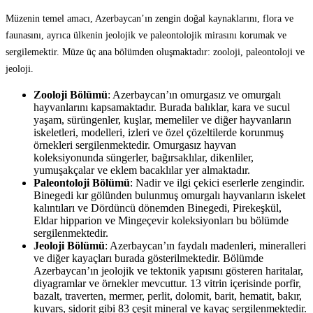
Müzenin temel amacı, Azerbaycan’ın zengin doğal kaynaklarını, flora ve
faunasını, ayrıca ülkenin jeolojik ve paleontolojik mirasını korumak ve
sergilemektir. Müze üç ana bölümden oluşmaktadır: zooloji, paleontoloji ve
jeoloji.
Zooloji Bölümü
: Azerbaycan’ın omurgasız ve omurgalı
hayvanlarını kapsamaktadır. Burada balıklar, kara ve sucul
yaşam, sürüngenler, kuşlar, memeliler ve diğer hayvanların
iskeletleri, modelleri, izleri ve özel çözeltilerde korunmuş
örnekleri sergilenmektedir. Omurgasız hayvan
koleksiyonunda süngerler, bağırsaklılar, dikenliler,
yumuşakçalar ve eklem bacaklılar yer almaktadır.
Paleontoloji Bölümü
: Nadir ve ilgi çekici eserlerle zengindir.
Binegedi kır gölünden bulunmuş omurgalı hayvanların iskelet
kalıntıları ve Dördüncü dönemden Binegedi, Pirekeşkül,
Eldar hipparion ve Mingeçevir koleksiyonları bu bölümde
sergilenmektedir.
Jeoloji Bölümü
: Azerbaycan’ın faydalı madenleri, mineralleri
ve diğer kayaçları burada gösterilmektedir. Bölümde
Azerbaycan’ın jeolojik ve tektonik yapısını gösteren haritalar,
diyagramlar ve örnekler mevcuttur. 13 vitrin içerisinde porfir,
bazalt, traverten, mermer, perlit, dolomit, barit, hematit, bakır,
kuvars, sidorit gibi 83 çeşit mineral ve kayaç sergilenmektedir.