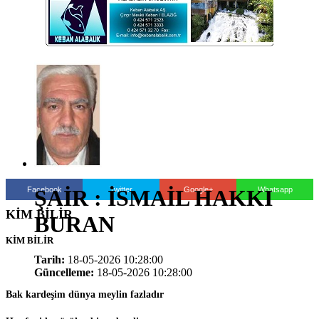
Facebook
Twitter
Google+
Whatsapp
ŞAİR : İSMAİL HAKKI
KİM BİLİR
BURAN
KİM BİLİR
Tarih:
18-05-2026 10:28:00
Güncelleme:
18-05-2026 10:28:00
Bak kardeşim dünya meylin fazladır