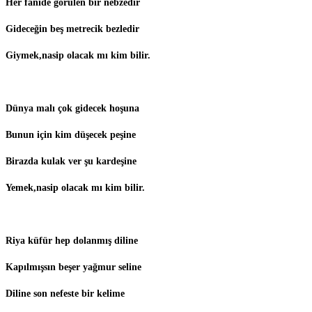
Her fanide görülen bir nebzedir
Gideceğin beş metrecik bezledir
Giymek,nasip olacak mı kim bilir.
Dünya malı çok gidecek hoşuna
Bunun için kim düşecek peşine
Birazda kulak ver şu kardeşine
Yemek,nasip olacak mı kim bilir.
Riya küfür hep dolanmış diline
Kapılmışsın beşer yağmur seline
Diline son nefeste bir kelime