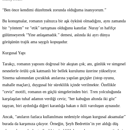
“Ben önce kendimi düzeltmek zorunda olduğuma inanıyorum.”
Bu konuşmalar, romanın yalnızca bir aşk öyküsü olmadığını, aynı zamanda
bir “yöntem” ve “etik” tartışması olduğunu kanıtlar. Nuray’ın hafifçe
gülümseyerek “Yine anlaşamadık.” demesi, aslında iki ayrı dünya
görüşünün trajik ama saygılı kopuşudur.
Kurgusal Yapı
Tarakçı, romanın yapısını doğrusal bir akıştan çok; anı, günlük ve simgesel
nesnelerle örülü çok katmanlı bir bellek kurulumu üzerine yükseliyor.
Sinema salonundan çocukluk anılarına yapılan geçişler (istop oyunu,
mahalle maçları), duygusal bir süreklilik içinde verilmekte. Özellikle
“ceviz” motifi, romanın en güçlü simgelerinden biri. Tren yolculuğunda
karşılaşılan tuhaf adamın verdiği ceviz; “her kabuğun altında iki göz”
taşıyan, biri aydınlığa diğeri karanlığa bakan o ikili varoluşun aynasıdır.
Ancak, “anıların fazlaca kullanılması nedeniyle oluşan kurgusal aksamalar”
burada da karşımıza çıkıyor. Örneğin, Şeyh Bedrettin’in yer aldığı düş