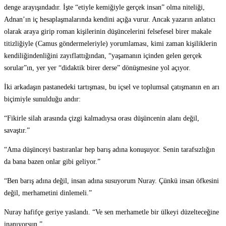
denge arayışındadır. İşte “etiyle kemiğiyle gerçek insan” olma niteliği,
Adnan’ın iç hesaplaşmalarında kendini açığa vurur. Ancak yazarın anlatıcı
olarak araya girip roman kişilerinin düşüncelerini felsefesel birer makale
titizliğiyle (Camus göndermeleriyle) yorumlaması, kimi zaman kişiliklerin
kendiliğindenliğini zayıflattığından, “yaşamanın içinden gelen gerçek
sorular”ın, yer yer “didaktik birer derse” dönüşmesine yol açıyor.
İki arkadaşın pastanedeki tartışması, bu içsel ve toplumsal çatışmanın en arı
biçimiyle sunulduğu andır:
“Fikirle silah arasında çizgi kalmadıysa orası düşüncenin alanı değil,
savaştır.”
“Ama düşünceyi bastıranlar hep barış adına konuşuyor. Senin tarafsızlığın
da bana bazen onlar gibi geliyor.”
“Ben barış adına değil, insan adına susuyorum Nuray. Çünkü insan öfkesini
değil, merhametini dinlemeli.”
Nuray hafifçe geriye yaslandı. “Ve sen merhametle bir ülkeyi düzelteceğine
inanıyorsun.”