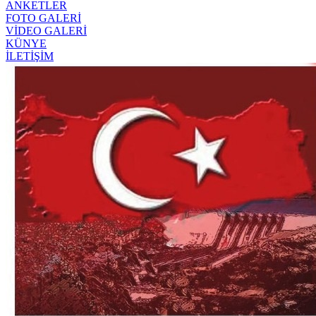
ANKETLER
FOTO GALERİ
VİDEO GALERİ
KÜNYE
İLETİŞİM