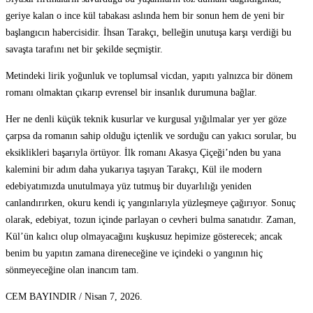
geriye kalan o ince kül tabakası aslında hem bir sonun hem de yeni bir
başlangıcın habercisidir. İhsan Tarakçı, belleğin unutuşa karşı verdiği bu
savaşta tarafını net bir şekilde seçmiştir.
Metindeki lirik yoğunluk ve toplumsal vicdan, yapıtı yalnızca bir dönem
romanı olmaktan çıkarıp evrensel bir insanlık durumuna bağlar.
Her ne denli küçük teknik kusurlar ve kurgusal yığılmalar yer yer göze
çarpsa da romanın sahip olduğu içtenlik ve sorduğu can yakıcı sorular, bu
eksiklikleri başarıyla örtüyor. İlk romanı Akasya Çiçeği’nden bu yana
kalemini bir adım daha yukarıya taşıyan Tarakçı, Kül ile modern
edebiyatımızda unutulmaya yüz tutmuş bir duyarlılığı yeniden
canlandırırken, okuru kendi iç yangınlarıyla yüzleşmeye çağırıyor. Sonuç
olarak, edebiyat, tozun içinde parlayan o cevheri bulma sanatıdır. Zaman,
Kül’ün kalıcı olup olmayacağını kuşkusuz hepimize gösterecek; ancak
benim bu yapıtın zamana direneceğine ve içindeki o yangının hiç
sönmeyeceğine olan inancım tam.
CEM BAYINDIR / Nisan 7, 2026.