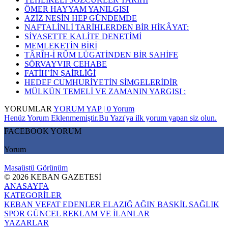
ÖMER HAYYAM YANILGISI
AZİZ NESİN HEP GÜNDEMDE
NAFTALİNLİ TARİHLERDEN BİR HİKÂYAT:
SİYASETTE KALİTE DENETİMİ
MEMLEKETİN BİRİ
TÂRÎH-İ RÛM LÜGATİNDEN BİR SAHİFE
SÖRVAYVIR CEHABE
FATİH’İN ŞAİRLİĞİ
HEDEF CUMHURİYETİN SİMGELERİDİR
MÜLKÜN TEMELİ VE ZAMANIN YARGISI :
YORUMLAR
YORUM YAP | 0 Yorum
Henüz Yorum Eklenmemiştir.Bu Yazı'ya ilk yorum yapan siz olun.
FACEBOOK YORUM
Yorum
Masaüstü Görünüm
© 2026 KEBAN GAZETESİ
ANASAYFA
KATEGORİLER
KEBAN
VEFAT EDENLER
ELAZIĞ
AĞIN
BASKİL
SAĞLIK
SPOR
GÜNCEL
REKLAM VE İLANLAR
YAZARLAR