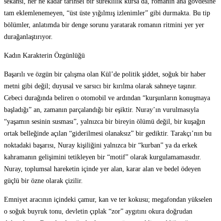
sekansı, her ne kadar tarihsel bir süreklilik kursa da, romanın ana gövdesine
tam eklemlenemeyen, “üst üste yığılmış izlenimler” gibi durmakta. Bu tip
bölümler, anlatımda bir denge sorunu yaratarak romanın ritmini yer yer
durağanlaştırıyor.
Kadın Karakterin Özgünlüğü
Başarılı ve özgün bir çalışma olan Kül’de politik şiddet, soğuk bir haber
metni gibi değil; duyusal ve sarsıcı bir kırılma olarak sahneye taşınır.
Cebeci durağında beliren o otomobil ve ardından “kurşunların konuşmaya
başladığı” an, zamanın parçalandığı bir eşiktir. Nuray’ın vurulmasıyla
“yaşamın sesinin susması”, yalnızca bir bireyin ölümü değil, bir kuşağın
ortak belleğinde açılan “giderilmesi olanaksız” bir gediktir. Tarakçı’nın bu
noktadaki başarısı, Nuray kişiliğini yalnızca bir “kurban” ya da erkek
kahramanın gelişimini tetikleyen bir “motif” olarak kurgulamamasıdır.
Nuray, toplumsal hareketin içinde yer alan, karar alan ve bedel ödeyen
güçlü bir özne olarak çizilir.
Emniyet aracının içindeki çamur, kan ve ter kokusu; megafondan yükselen
o soğuk buyruk tonu, devletin çıplak “zor” aygıtını okura doğrudan