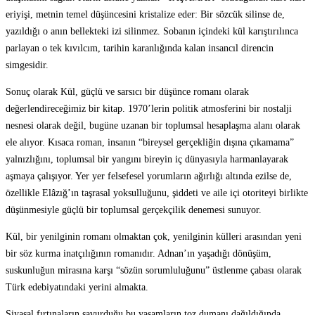
eriyişi, metnin temel düşüncesini kristalize eder: Bir sözcük silinse de,
yazıldığı o anın bellekteki izi silinmez. Sobanın içindeki kül karıştırılınca
parlayan o tek kıvılcım, tarihin karanlığında kalan insancıl direncin
simgesidir.
Sonuç olarak Kül, güçlü ve sarsıcı bir düşünce romanı olarak
değerlendireceğimiz bir kitap. 1970’lerin politik atmosferini bir nostalji
nesnesi olarak değil, bugüne uzanan bir toplumsal hesaplaşma alanı olarak
ele alıyor. Kısaca roman, insanın “bireysel gerçekliğin dışına çıkamama”
yalnızlığını, toplumsal bir yangını bireyin iç dünyasıyla harmanlayarak
aşmaya çalışıyor. Yer yer felsefesel yorumların ağırlığı altında ezilse de,
özellikle Elâzığ’ın taşrasal yoksulluğunu, şiddeti ve aile içi otoriteyi birlikte
düşünmesiyle güçlü bir toplumsal gerçekçilik denemesi sunuyor.
Kül, bir yenilginin romanı olmaktan çok, yenilginin külleri arasından yeni
bir söz kurma inatçılığının romanıdır. Adnan’ın yaşadığı dönüşüm,
suskunluğun mirasına karşı “sözün sorumluluğunu” üstlenme çabası olarak
Türk edebiyatındaki yerini almakta.
Siyasal fırtınaların savurduğu bu yaşamların toz dumanı dağıldığında,