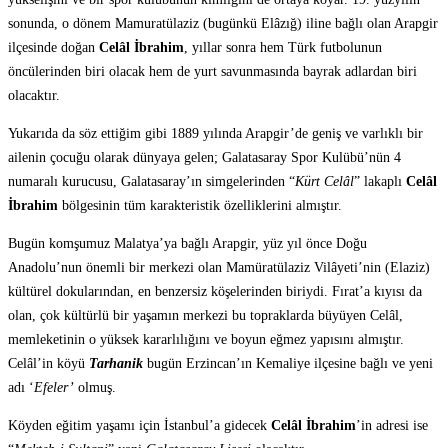
sonunda, o dönem Mamuratülaziz (bugünkü Elâzığ) iline bağlı olan Arapgir
ilçesinde doğan
Celâl İbrahim
, yıllar sonra hem Türk futbolunun
öncülerinden biri olacak hem de yurt savunmasında bayrak adlardan biri
olacaktır.
Yukarıda da söz ettiğim gibi 1889 yılında Arapgir’de geniş ve varlıklı bir
ailenin çocuğu olarak dünyaya gelen; Galatasaray Spor Kulübü’nün 4
numaralı kurucusu, Galatasaray’ın simgelerinden “
Kürt Celâl
” lakaplı
Celâl
İbrahim
bölgesinin tüm karakteristik özelliklerini almıştır.
Bugün komşumuz Malatya’ya bağlı Arapgir, yüz yıl önce Doğu
Anadolu’nun önemli bir merkezi olan Mamüratülaziz Vilâyeti’nin (Elaziz)
kültürel dokularından, en benzersiz köşelerinden biriydi. Fırat’a kıyısı da
olan, çok kültürlü bir yaşamın merkezi bu topraklarda büyüyen Celâl,
memleketinin o yüksek kararlılığını ve boyun eğmez yapısını almıştır.
Celâl’in köyü
Tarhanik
bugün Erzincan’ın Kemaliye ilçesine bağlı ve yeni
adı ‘
Efeler’
olmuş.
Köyden eğitim yaşamı için İstanbul’a gidecek
Celâl İbrahim
’in adresi ise