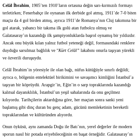
Celâl İbrahim
, 1905’ten 1910’ların ortasına değin sarı-kırmızılı formayı
terletirken; Fenerbahçe ile oynanan ilk derbide gol atmış, 1911’de 7-0 biten
maçta da 4 gol birden atmış, ayrıca 1911’de Romanya’nın Cluj takımına bir
gol atarak, yabancı bir takıma ilk golü atan futbolcu olmuş ve
Galatasaray’ın kazandığı ilk şampiyonluklarda başrol oynamış bir yıldızdır.
Ancak onu büyük kılan yalnız futbol yeteneği değil, formasındaki renklere
duyduğu sarsılmaz bağlılık ve “
Kürt Celâl”
lakabını onurla taşıyan yürekli
ve özverili duruşuydu.
Celâl İbrahim’in yöresiyle ile olan bağı, nüfus kütüğüyle sınırlı değildi;
ayrıca o, bölgenin entelektüel birikimini ve savaşımcı kimliğini İstanbul’a
taşıyan bir köprüydü. Arapgir’in, Eğin’in o sarp topraklarında kazandığı
kalıtsal dayanıklılık, İstanbul’un yeşil sahalarında da onu geçilmez
kılıyordu. Tarihçilerin aktardığına göre, her maçtan sonra sanki yeni
başlamış gibi dinç duran bu genç adam, gücünü memleketinin bereketli
topraklarından ve kültüründen alıyordu.
Onun öyküsü, aynı zamanda Doğu ile Batı’nın, yerel değerler ile modern
sporun nasıl bir potada eriyebileceğinin en başat örneğidir. Galatasaray’ın