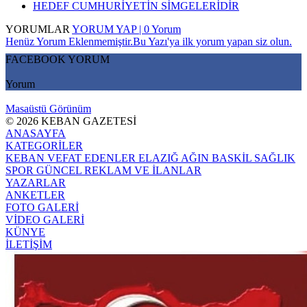
HEDEF CUMHURİYETİN SİMGELERİDİR
YORUMLAR
YORUM YAP | 0 Yorum
Henüz Yorum Eklenmemiştir.Bu Yazı'ya ilk yorum yapan siz olun.
FACEBOOK YORUM
Yorum
Masaüstü Görünüm
© 2026 KEBAN GAZETESİ
ANASAYFA
KATEGORİLER
KEBAN
VEFAT EDENLER
ELAZIĞ
AĞIN
BASKİL
SAĞLIK
SPOR
GÜNCEL
REKLAM VE İLANLAR
YAZARLAR
ANKETLER
FOTO GALERİ
VİDEO GALERİ
KÜNYE
İLETİŞİM