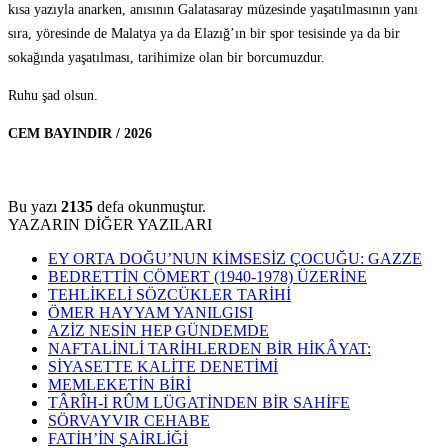
kısa yazıyla anarken, anısının Galatasaray müzesinde yaşatılmasının yanı
sıra, yöresinde de Malatya ya da Elazığ’ın bir spor tesisinde ya da bir
sokağında yaşatılması, tarihimize olan bir borcumuzdur.
Ruhu şad olsun.
CEM BAYINDIR / 2026
Bu yazı
2135
defa okunmuştur.
YAZARIN DİĞER YAZILARI
EY ORTA DOĞU’NUN KİMSESİZ ÇOCUĞU: GAZZE
BEDRETTİN CÖMERT (1940-1978) ÜZERİNE
TEHLİKELİ SÖZCÜKLER TARİHİ
ÖMER HAYYAM YANILGISI
AZİZ NESİN HEP GÜNDEMDE
NAFTALİNLİ TARİHLERDEN BİR HİKÂYAT:
SİYASETTE KALİTE DENETİMİ
MEMLEKETİN BİRİ
TÂRÎH-İ RÛM LÜGATİNDEN BİR SAHİFE
SÖRVAYVIR CEHABE
FATİH’İN ŞAİRLİĞİ