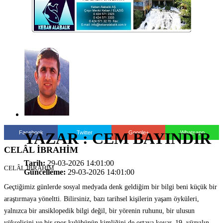
Facebook
Twitter
Google+
Whatsapp
YAZAR : CEM BAYINDIR
CELÂL İBRAHİM
Tarih:
29-03-2026 14:01:00
CELÂL İBRAHİM
Güncelleme:
29-03-2026 14:01:00
Geçtiğimiz günlerde sosyal medyada denk geldiğim bir bilgi beni küçük bir
araştırmaya yöneltti. Bilirsiniz, bazı tarihsel kişilerin yaşam öyküleri,
yalnızca bir ansiklopedik bilgi değil, bir yörenin ruhunu, bir ulusun
yükselişini ve bir spor kulübünün kimliğini de ortaya koyar. 19. yüzyılın