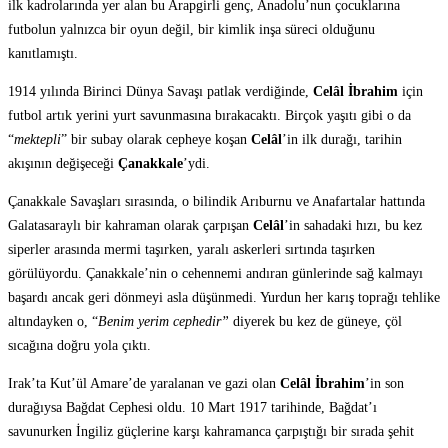
ilk kadrolarında yer alan bu Arapgirli genç, Anadolu’nun çocuklarına
futbolun yalnızca bir oyun değil, bir kimlik inşa süreci olduğunu
kanıtlamıştı.
1914 yılında Birinci Dünya Savaşı patlak verdiğinde,
Celâl İbrahim
için
futbol artık yerini yurt savunmasına bırakacaktı. Birçok yaşıtı gibi o da
“
mektepli
” bir subay olarak cepheye koşan
Celâl
’in ilk durağı, tarihin
akışının değişeceği
Çanakkale
’ydi.
Çanakkale Savaşları sırasında, o bilindik Arıburnu ve Anafartalar hattında
Galatasaraylı bir kahraman olarak çarpışan
Celâl
’in sahadaki hızı, bu kez
siperler arasında mermi taşırken, yaralı askerleri sırtında taşırken
görülüyordu. Çanakkale’nin o cehennemi andıran günlerinde sağ kalmayı
başardı ancak geri dönmeyi asla düşünmedi. Yurdun her karış toprağı tehlike
altındayken o, “
Benim yerim cephedir”
diyerek bu kez de güneye, çöl
sıcağına doğru yola çıktı.
Irak’ta Kut’ül Amare’de yaralanan ve gazi olan
Celâl İbrahim
’in son
durağıysa Bağdat Cephesi oldu. 10 Mart 1917 tarihinde, Bağdat’ı
savunurken İngiliz güçlerine karşı kahramanca çarpıştığı bir sırada şehit