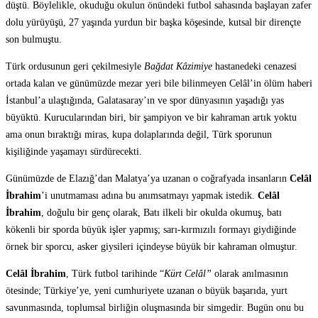
düştü. Böylelikle, okuduğu okulun önündeki futbol sahasında başlayan zafer
dolu yürüyüşü, 27 yaşında yurdun bir başka köşesinde, kutsal bir dirençte
son bulmuştu.
Türk ordusunun geri çekilmesiyle
Bağdat Kâzimiye
hastanedeki cenazesi
ortada kalan ve günümüzde mezar yeri bile bilinmeyen Celâl’in ölüm haberi
İstanbul’a ulaştığında, Galatasaray’ın ve spor dünyasının yaşadığı yas
büyüktü. Kurucularından biri, bir şampiyon ve bir kahraman artık yoktu
ama onun bıraktığı miras, kupa dolaplarında değil, Türk sporunun
kişiliğinde yaşamayı sürdürecekti.
Günümüzde de Elazığ’dan Malatya’ya uzanan o coğrafyada insanların
Celâl
İbrahim
’i unutmaması adına bu anımsatmayı yapmak istedik.
Celâl
İbrahim
, doğulu bir genç olarak, Batı ilkeli bir okulda okumuş, batı
kökenli bir sporda büyük işler yapmış; sarı-kırmızılı formayı giydiğinde
örnek bir sporcu, asker giysileri içindeyse büyük bir kahraman olmuştur.
Celâl İbrahim
, Türk futbol tarihinde “
Kürt Celâl”
olarak anılmasının
ötesinde; Türkiye’ye, yeni cumhuriyete uzanan o büyük başarıda, yurt
savunmasında, toplumsal birliğin oluşmasında bir simgedir. Bugün onu bu