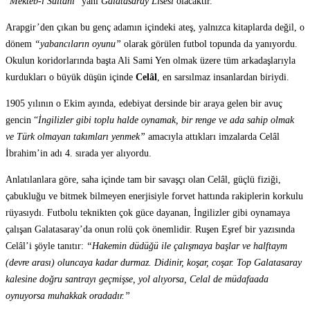
“
Mekteb-i Sultani
” yani
Galatasaray Lisesi
olacaktır.
Arapgir’den çıkan bu genç adamın içindeki ateş, yalnızca kitaplarda değil, o
dönem
“yabancıların oyunu”
olarak görülen futbol topunda da yanıyordu.
Okulun koridorlarında başta Ali Sami Yen olmak üzere tüm arkadaşlarıyla
kurdukları o büyük düşün içinde
Celâl
, en sarsılmaz insanlardan biriydi.
1905 yılının o Ekim ayında, edebiyat dersinde bir araya gelen bir avuç
gencin “
İngilizler gibi toplu halde oynamak, bir renge ve ada sahip olmak
ve Türk olmayan takımları yenmek”
amacıyla attıkları imzalarda Celâl
İbrahim’in adı 4. sırada yer alıyordu.
Anlatılanlara göre, saha içinde tam bir savaşçı olan Celâl, güçlü fiziği,
çabukluğu ve bitmek bilmeyen enerjisiyle forvet hattında rakiplerin korkulu
rüyasıydı. Futbolu teknikten çok güce dayanan, İngilizler gibi oynamaya
çalışan Galatasaray’da onun rolü çok önemlidir. Ruşen Eşref bir yazısında
Celâl’i şöyle tanıtır:
“Hakemin düdüğü ile çalışmaya başlar ve halftaym
(devre arası) oluncaya kadar durmaz. Didinir, koşar, coşar. Top Galatasaray
kalesine doğru santrayı geçmişse, yol alıyorsa, Celal de müdafaada
oynuyorsa muhakkak oradadır.”